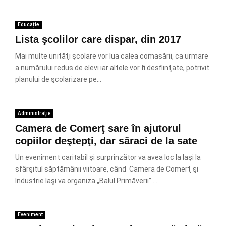
Educație
Lista şcolilor care dispar, din 2017
Mai multe unităţi şcolare vor lua calea comasării, ca urmare
a numărului redus de elevi iar altele vor fi desfiinţate, potrivit
planului de şcolarizare pe...
Administrație
Camera de Comerţ sare în ajutorul
copiilor deştepţi, dar săraci de la sate
Un eveniment caritabil şi surprinzător va avea loc la Iaşi la
sfârşitul săptămânii viitoare, când Camera de Comerţ şi
Industrie Iaşi va organiza „Balul Primăverii”....
Eveniment