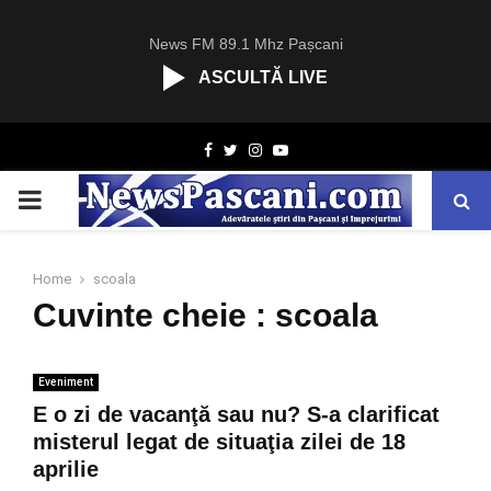
News FM 89.1 Mhz Pașcani
ASCULTĂ LIVE
R
Facebook
Twitter
Instagram
Youtube
C
A
PRIMARY
S
T
.
MENU
N
Home
scoala
E
Cuvinte cheie : scoala
T
Eveniment
E o zi de vacanţă sau nu? S-a clarificat
misterul legat de situaţia zilei de 18
aprilie