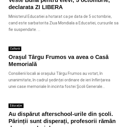
Veste Buna pentru elevi, 5 octombrie,
declarata ZI LIBERA
Ministerul Educatiei a hotarat ca pe data de 5 octombrie,
cand este sarbatorita Ziua Mondiala a Educatiei, cursurile sa
fie suspendate. ...
Cultură
Orașul Târgu Frumos va avea o Casă
Memorială
Consilierii locali ai orașului Târgu Frumos au votat, în
unanimitate, în cadrul ședinței ordinare de ieri înființarea
unei case memoriale în incinta fostei Şcoli Generale...
Educație
Au dispărut afterschool-urile din şcoli.
Părinții sunt disperați, profesorii rămân