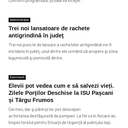
Conform programului, școala va începe...
Administrație
Trei noi lansatoare de rachete
antigrindină în judeţ
Trei noi puncte de lansare a ra­chetelor antigrindină vor fi
instalate în judeţ, unul dintre ele urmând să acopere şi zona
legumicolă şi pomicolă dintre...
Eveniment
Elevii pot vedea cum e să salvezi vieți.
Zilele Porților Deschise la ISU Pașcani
și Târgu Frumos
Cei mici, dar şi părinţii lor, pot descoperi
activitatea desfăşurată de pompieri. La fel ca în fiecare an,
Inspectoratul pentru Situaţii de Urgenţă al judeţului Iaşi...