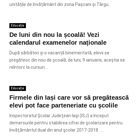
unitățile de învățământ din zona Pașcani și Târgu...
Educație
De luni din nou la școală! Vezi
calendarul examenelor naționale
După sărbători și o vacanță binemeritată, elevii se
pregătesc din nou de școală, de luni, 9 ianuarie, aceștia se
reîntorc la cursuri....
Educație
Firmele din Iași care vor să pregătească
elevi pot face parteneriate cu şcolile
Inspectoratul Şcolar Judeţean Iaşi (ISJ) a început
demersurile pentru stabilirea cifrei de şcolarizare pentru
învăţământul dual din anul şcolar 2017-2018. ...