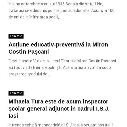
În luna octombrie a anului 1916 Școala din satul Uda,
Tătăruși și-a deschis porțile pentru educație. Acum, la 100
de ani de la înființarea școlii,...
Educație
Acțiune educativ-preventivă la Miron
Costin Pașcani
Elevii clasei a V-a de la Liceul Teoretic Miron Costin Pașcani
au fost vizitați ieri de polițiști. Activitatea a avut ca scop
creşterea gradului de...
Educație
Mihaela Țura este de acum inspector
școlar general adjunct în cadrul I.S.J.
Iași
Întreaga echipă managerială a I.S.J. Iași a ocupat posturile