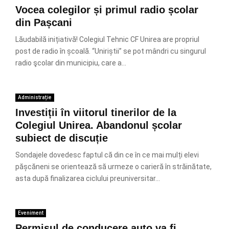
Vocea colegilor și primul radio școlar
din Pașcani
Lăudabilă inițiativă! Colegiul Tehnic CF Unirea are propriul
post de radio în școală. “Uniriștii” se pot mândri cu singurul
radio şcolar din municipiu, care a...
Administrație
Investiții în viitorul tinerilor de la
Colegiul Unirea. Abandonul școlar
subiect de discuție
Sondajele dovedesc faptul că din ce în ce mai mulți elevi
pășcăneni se orientează să urmeze o carieră în străinătate,
asta după finalizarea ciclului preuniversitar...
Eveniment
Permisul de conducere auto va fi