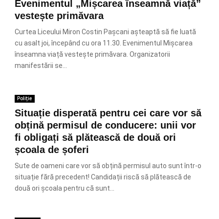
Evenimentul „Mișcarea înseamnă viață”
vestește primăvara
Curtea Liceului Miron Costin Pașcani așteaptă să fie luată
cu asalt joi, începând cu ora 11.30. Evenimentul Mișcarea
înseamna viață vestește primăvara. Organizatorii
manifestării se...
Poliție
Situație disperată pentru cei care vor să
obțină permisul de conducere: unii vor
fi obligați să plătească de două ori
școala de șoferi
Sute de oameni care vor să obțină permisul auto sunt într-o
situație fără precedent! Candidații riscă să plătească de
două ori școala pentru că sunt...