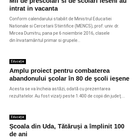
Mii de prescolari si de scolari ieseni au
intrat in vacanta
Conform calendarului stabilit de Ministrul Educatiei
Nationale si Cercetarii Stiintifice (MENCS), prof. univ. dr.
Mircea Dumitru, pana pe 6 noiembrie 2016, clasele
din învatamântul primar si grupele...
Educație
Amplu proiect pentru combaterea
abandonului şcolar în 80 de şcoli ieşene
Acesta se va încheia astăzi, odată cu prezentarea
rezultatelor. Au fost vizaţi peste 1.400 de copii din judeţ....
Educație
Școala din Uda, Tătăruși a împlinit 100
de ani