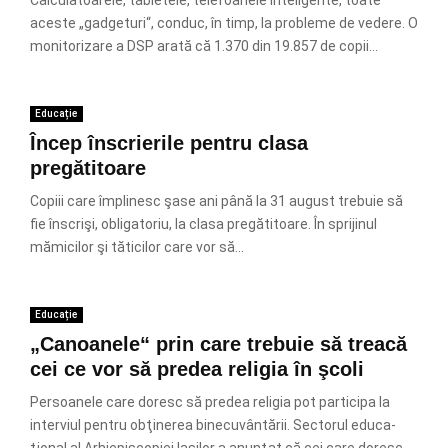
Calculatoarele, tabletele, telefoanele inteligente, toate
aceste „gadgeturi“, conduc, în timp, la probleme de vedere. O
monitorizare a DSP arată că 1.370 din 19.857 de copii...
Educație
Încep înscrierile pentru clasa
pregătitoare
Copiii care împlinesc şase ani până la 31 august trebuie să
fie înscrişi, obligatoriu, la clasa pregătitoare. În sprijinul
mămicilor şi tăticilor care vor să...
Educație
„Canoanele“ prin care trebuie să treacă
cei ce vor să predea religia în şcoli
Persoanele care doresc să predea religia pot participa la
interviul pentru ob­ţinerea binecuvântării. Sectorul educa­