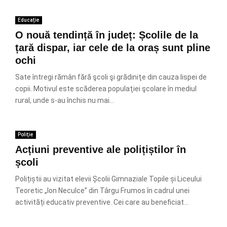
Educație
O nouă tendință în județ: Școlile de la
țară dispar, iar cele de la oraș sunt pline
ochi
Sate întregi rămân fără şcoli şi grădiniţe din cauza lispei de
copii. Motivul este scăderea populaţiei şcolare în mediul
rural, unde s-au închis nu mai...
Poliție
Acțiuni preventive ale polițiștilor în
școli
Polițiștii au vizitat elevii Școlii Gimnaziale Topile și Liceului
Teoretic „Ion Neculce” din Târgu Frumos în cadrul unei
activități educativ preventive. Cei care au beneficiat...