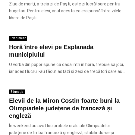
Ziua de marţi, a treia zi de Paşti, este zi lucrătoare pentru
bugetari. Pentru elevi, anul acesta ea era prinsă între zilele
libere de Paşti...
Eveniment
Horă între elevi pe Esplanada
municipiului
O vorbă din popor spune că dacă intri în horă, trebuie să joci,
iar acest lucru l-au făcut astăzi și zeci de trecători care au...
Educație
Elevii de la Miron Costin foarte buni la
Olimpiadele județene de franceză și
engleză
În weekend au avut loc probele orale ale Olimpiadelor
județene de limba franceză și engleză, stabilindu-se și