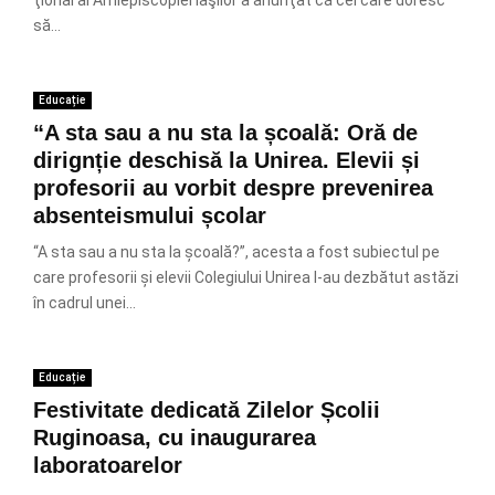
ţional al Arhiepiscopiei Iaşilor a anunţat că cei care doresc
să...
Educație
“A sta sau a nu sta la școală: Oră de
dirignție deschisă la Unirea. Elevii și
profesorii au vorbit despre prevenirea
absenteismului școlar
“A sta sau a nu sta la școală?”, acesta a fost subiectul pe
care profesorii și elevii Colegiului Unirea l-au dezbătut astăzi
în cadrul unei...
Educație
Festivitate dedicată Zilelor Școlii
Ruginoasa, cu inaugurarea
laboratoarelor