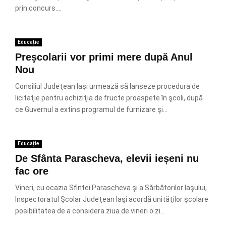
prin concurs....
Educație
Preşcolarii vor primi mere după Anul
Nou
Consiliul Judeţean Iaşi urmează să lanseze procedura de
licitaţie pentru achiziţia de fructe proaspete în şcoli, după
ce Guvernul a extins programul de furnizare şi...
Educație
De Sfânta Parascheva, elevii ieșeni nu
fac ore
Vineri, cu ocazia Sfintei Parascheva şi a Sărbătorilor Iaşului,
Inspectoratul Şcolar Judeţean Iaşi acordă unităţilor şcolare
posibilitatea de a considera ziua de vineri o zi...