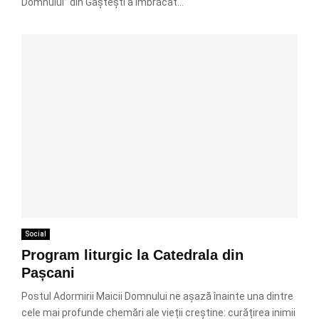
Domnului” din Gâștești a îmbrăcat...
Social
Program liturgic la Catedrala din
Pașcani
Postul Adormirii Maicii Domnului ne așază înainte una dintre
cele mai profunde chemări ale vieții creștine: curățirea inimii