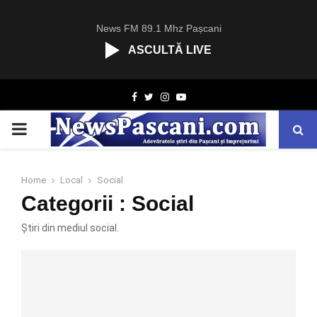
News FM 89.1 Mhz Pașcani
ASCULTĂ LIVE
R
Facebook
Twitter
Instagram
Youtube
C
A
PRIMARY
S
T
.
MENU
N
Home
Local
Social
E
Categorii : Social
T
Știri din mediul social.