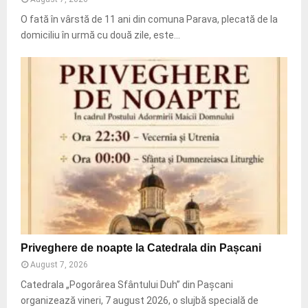
ă
u
O fată în vârstă de 11 ani din comuna Parava, plecată de la
:
domiciliu în urmă cu două zile, este...
C
ă
u
t
ă
r
i
c
u
u
n
e
l
i
P
Priveghere de noapte la Catedrala din Pașcani
c
r
o
August 7, 2026
i
p
v
Catedrala „Pogorârea Sfântului Duh” din Pașcani
t
e
organizează vineri, 7 august 2026, o slujbă specială de
e