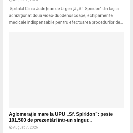
a
a
l
Spitalul Clinic Județean de Urgență „Sf. Spiridon” din Iași a
l
a
e
u
achiziționat două video-duodenoscoape, echipamente
l
d
l
medicale indispensabile pentru efectuarea procedurilor de...
e
i
„
s
n
S
v
j
f
i
u
.
a
d
S
ț
e
p
a
ț
i
î
u
r
n
l
i
s
I
d
i
a
o
n
ș
n
g
i
”
u
s
a
r
A
u
Aglomerație mare la UPU „Sf. Spiridon”: peste
a
ă
g
n
101.500 de prezentări într-un singur...
c
t
l
t
h
August 7, 2026
a
o
î