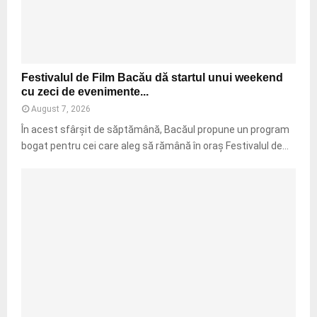
c
u
e
e
i
n
a
C
t
N
ă
r
e
l
F
u
d
Festivalul de Film Bacău dă startul unui weekend
i
e
a
e
cu zeci de evenimente...
n
s
m
a
G
August 7, 2026
t
e
:
e
i
În acest sfârșit de săptămână, Bacăul propune un program
n
„
o
v
bogat pentru cei care aleg să rămână în oraș Festivalul de...
z
F
r
a
i
ă
g
l
n
r
e
u
e
ă
s
l
p
a
c
d
l
j
u
e
ă
u
,
F
t
t
a
i
i
o
c
l
t
r
u
m
e
,
z
B
n