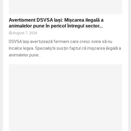
a
a
u
t
c
!
d
ă
”
A
e
Avertisment DSVSA Iași: Mișcarea ilegală a
u
v
t
animalelor pune în pericol întregul sector...
d
e
e
ă
August 7, 2026
r
n
s
t
DSVSA Iași avertizează fermierii care cresc ovine să nu
t
t
i
încalce legea. Specialiștii susțin faptul că mișcarea ilegală a
a
a
s
animalelor pune...
t
r
m
i
t
e
v
u
n
ă
l
t
d
u
D
e
n
S
l
u
V
o
i
S
v
w
A
i
e
I
t
e
a
u
k
ș
r