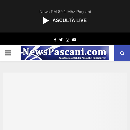
News FM 89.1 Mhz Pașcani
ASCULTĂ LIVE
R
Facebook
Twitter
Instagram
Youtube
C
A
PRIMARY
S
T
.
MENU
N
E
T