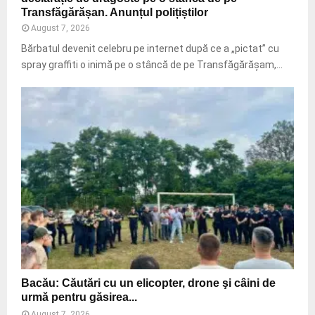
Transfăgărășan. Anunțul polițiștilor
August 7, 2026
Bărbatul devenit celebru pe internet după ce a „pictat” cu
spray graffiti o inimă pe o stâncă de pe Transfăgărășam,…
B
Bacău: Căutări cu un elicopter, drone şi câini de
a
urmă pentru găsirea...
c
August 7, 2026