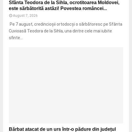
m
m
Sfânta Teodora de la Sihla, ocrotitoarea Moldovei,
i
r
f
a
este sărbătorită astăzi! Povestea româncei...
ă
n
a
â
l
m
i
August 7, 2026
t
n
e
e
e
u
t
Pe 7 august, credincioșii ortodocși o sărbătoresc pe Sfânta
l
n
t
i
a
Cuvioasă Teodora de la Sihla, una dintre cele mai iubite
o
ț
e
t
T
r
sfinte...
i
f
e
e
p
n
a
o
u
e
l
d
n
d
s
o
e
e
e
r
î
c
î
a
n
i
n
d
p
z
v
e
e
i
a
l
r
a
c
a
i
C
a
S
c
A
n
i
o
B
ț
h
l
e
l
î
B
.
Bărbat atacat de un urs într-o pădure din județul
a
n