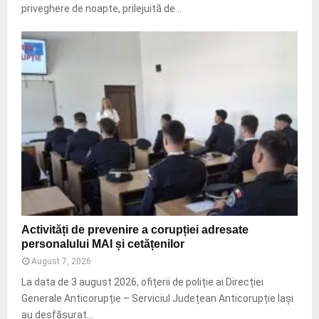
g
priveghere de noapte, prilejuită de...
r
h
,
e
d
r
r
e
o
d
n
e
e
n
ş
o
i
a
c
p
â
t
i
e
n
l
i
a
A
d
Activități de prevenire a corupției adresate
C
c
e
personalului MAI și cetățenilor
a
t
u
t
August 7, 2026
i
r
e
v
La data de 3 august 2026, ofițerii de poliție ai Direcției
m
d
i
Generale Anticorupție – Serviciul Județean Anticorupție Iași
ă
r
t
p
au desfășurat...