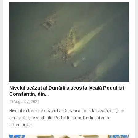
i
e
t
e
1
e
i
1
m
a
a
e
d
n
S
r
i
T
e
R
s
R
a
ș
t
i
e
T
p
o
e
l
N
r
Nivelul scăzut al Dunării a scos la iveală Podul lui
l
i
s
Constantin, din...
R
v
o
o
August 7, 2026
e
n
i
l
Nivelul extrem de scăzut al Dunării a scos la iveală porţiuni
a
n
u
l
din fundaţiile vechiului Pod al lui Constantin, oferind
t
l
u
arheologilor...
r
s
l
ă
c
u