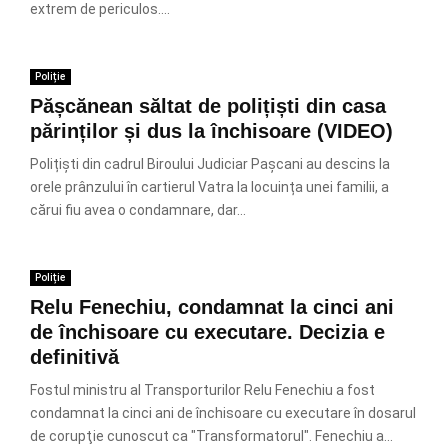
extrem de periculos....
Poliție
Pășcănean săltat de polițiști din casa
părinților și dus la închisoare (VIDEO)
Polițiști din cadrul Biroului Judiciar Pașcani au descins la
orele prânzului în cartierul Vatra la locuința unei familii, a
cărui fiu avea o condamnare, dar...
Poliție
Relu Fenechiu, condamnat la cinci ani
de închisoare cu executare. Decizia e
definitivă
Fostul ministru al Transporturilor Relu Fenechiu a fost
condamnat la cinci ani de închisoare cu executare în dosarul
de corupţie cunoscut ca "Transformatorul". Fenechiu a...