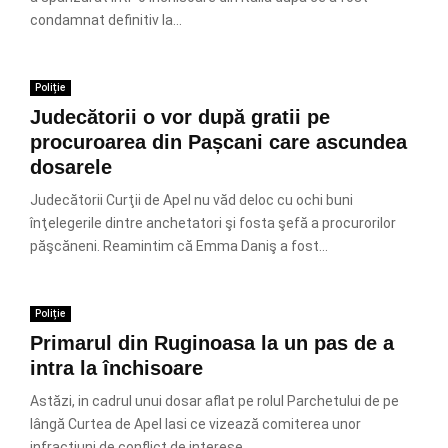
condamnat definitiv la...
Poliție
Judecătorii o vor după gratii pe
procuroarea din Pașcani care ascundea
dosarele
Judecătorii Curţii de Apel nu văd deloc cu ochi buni
înţelegerile dintre anchetatori şi fosta şefă a procurorilor
păşcăneni. Reamintim că Emma Daniş a fost...
Poliție
Primarul din Ruginoasa la un pas de a
intra la închisoare
Astăzi, in cadrul unui dosar aflat pe rolul Parchetului de pe
lângă Curtea de Apel Iasi ce vizează comiterea unor
infractiuni de conflict de interese...