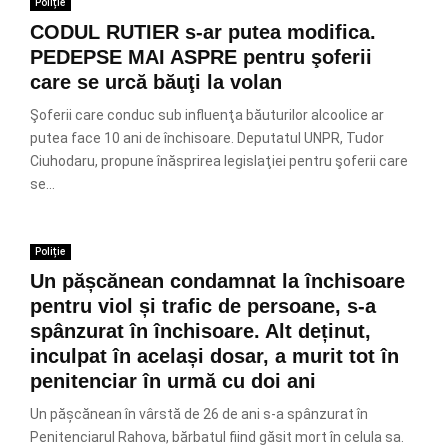
Poliție
CODUL RUTIER s-ar putea modifica.
PEDEPSE MAI ASPRE pentru şoferii
care se urcă băuţi la volan
Şoferii care conduc sub influenţa băuturilor alcoolice ar
putea face 10 ani de închisoare. Deputatul UNPR, Tudor
Ciuhodaru, propune înăsprirea legislaţiei pentru şoferii care
se...
Poliție
Un pășcănean condamnat la închisoare
pentru viol și trafic de persoane, s-a
spânzurat în închisoare. Alt deținut,
inculpat în același dosar, a murit tot în
penitenciar în urmă cu doi ani
Un pășcănean în vârstă de 26 de ani s-a spânzurat în
Penitenciarul Rahova, bărbatul fiind găsit mort în celula sa.