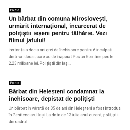
Poliție
Un bărbat din comuna Miroslovești,
urmărit internațional, încarcerat de
polițiștii ieșeni pentru tâlhărie. Vezi
filmul jafului!
Instanța a decis ani grei de închisoare pentru 6 inculpați
dintr-un dosar, care au de înapoiat Poștei Române peste
2,23 milioane lei. Polițiștii din Iaşi...
Poliție
Bărbat din Heleșteni condamnat la
închisoare, depistat de polițiști
Un bărbat în vârstă de 35 de ani din Heleșteni a fost introdus
în Penitenciarul Iași. La data de 13 iulie anul curent, poliţiştii
din cadrul...