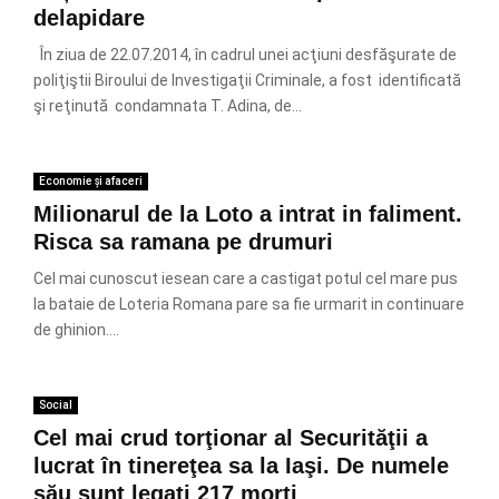
delapidare
În ziua de 22.07.2014, în cadrul unei acţiuni desfăşurate de
poliţiştii Biroului de Investigaţii Criminale, a fost identificată
şi reţinută condamnata T. Adina, de...
Economie și afaceri
Milionarul de la Loto a intrat in faliment.
Risca sa ramana pe drumuri
Cel mai cunoscut iesean care a castigat potul cel mare pus
la bataie de Loteria Romana pare sa fie urmarit in continuare
de ghinion....
Social
Cel mai crud torţionar al Securităţii a
lucrat în tinereţea sa la Iaşi. De numele
său sunt legaţi 217 morţi