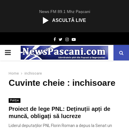
News FM 89.1 Mhz Pașcani
ASCULTĂ LIVE
R
Facebook
Twitter
Instagram
Youtube
C
A
PRIMARY
S
T
.
MENU
N
Home
inchisoare
E
Cuvinte cheie : inchisoare
T
Poliție
Proiect de lege PNL: Deținuții apți de
muncă, obligați să lucreze
Liderul deputaților PNL Florin Roman a depus la Senat un