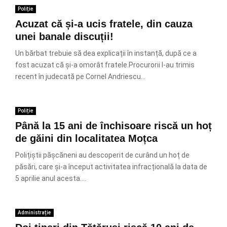
Poliție
Acuzat că și-a ucis fratele, din cauza
unei banale discuții!
Un bărbat trebuie să dea explicații în instanță, după ce a
fost acuzat că și-a omorât fratele.Procurorii l-au trimis
recent în judecată pe Cornel Andriescu...
Poliție
Până la 15 ani de închisoare riscă un hoț
de găini din localitatea Moțca
Polițiștii pășcăneni au descoperit de curând un hoț de
păsări, care și-a început activitatea infracțională la data de
5 aprilie anul acesta....
Administrație