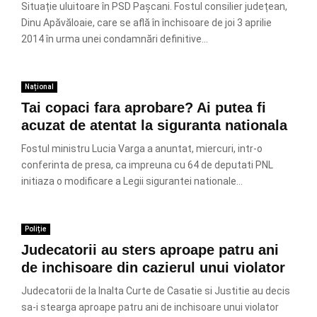
Situație uluitoare în PSD Pașcani. Fostul consilier județean,
Dinu Apăvăloaie, care se află în închisoare de joi 3 aprilie
2014 în urma unei condamnări definitive...
Național
Tai copaci fara aprobare? Ai putea fi
acuzat de atentat la siguranta nationala
Fostul ministru Lucia Varga a anuntat, miercuri, intr-o
conferinta de presa, ca impreuna cu 64 de deputati PNL
initiaza o modificare a Legii sigurantei nationale...
Poliție
Judecatorii au sters aproape patru ani
de inchisoare din cazierul unui violator
Judecatorii de la Inalta Curte de Casatie si Justitie au decis
sa-i stearga aproape patru ani de inchisoare unui violator