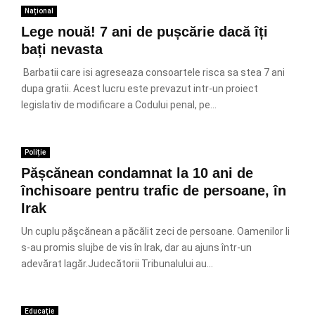
Național
Lege nouă! 7 ani de pușcărie dacă îți
bați nevasta
Barbatii care isi agreseaza consoartele risca sa stea 7 ani
dupa gratii. Acest lucru este prevazut intr-un proiect
legislativ de modificare a Codului penal, pe...
Poliție
Pășcănean condamnat la 10 ani de
închisoare pentru trafic de persoane, în
Irak
Un cuplu păşcănean a păcălit zeci de persoane. Oamenilor li
s-au promis slujbe de vis în Irak, dar au ajuns într-un
adevărat lagăr.Judecătorii Tribunalului au...
Educație