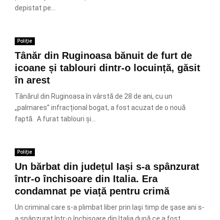
depistat pe...
Poliție
Tânăr din Ruginoasa bănuit de furt de
icoane și tablouri dintr-o locuință, găsit
în arest
Tânărul din Ruginoasa în vârstă de 28 de ani, cu un
„palmares” infracțional bogat, a fost acuzat de o nouă
faptă. A furat tablouri și...
Poliție
Un bărbat din județul Iași s-a spânzurat
într-o închisoare din Italia. Era
condamnat pe viață pentru crimă
Un criminal care s-a plimbat liber prin Iaşi timp de şase ani s-
a spânzurat într-o închisoare din Italia după ce a fost