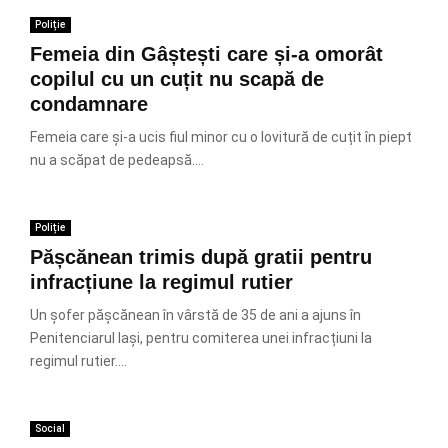
Poliție
Femeia din Gâștești care și-a omorât
copilul cu un cuțit nu scapă de
condamnare
Femeia care și-a ucis fiul minor cu o lovitură de cuțit în piept
nu a scăpat de pedeapsă....
Poliție
Pășcănean trimis după gratii pentru
infracțiune la regimul rutier
Un șofer pășcănean în vârstă de 35 de ani a ajuns în
Penitenciarul Iași, pentru comiterea unei infracțiuni la
regimul rutier....
Social