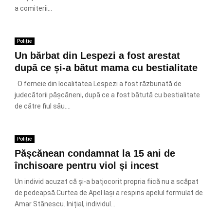
a comiterii...
Poliție
Un bărbat din Lespezi a fost arestat
după ce și-a bătut mama cu bestialitate
O femeie din localitatea Lespezi a fost răzbunată de
judecătorii pășcăneni, după ce a fost bătută cu bestialitate
de către fiul său....
Poliție
Pășcănean condamnat la 15 ani de
închisoare pentru viol și incest
Un individ acuzat că și-a batjocorit propria fiică nu a scăpat
de pedeapsă.Curtea de Apel Iași a respins apelul formulat de
Amar Stănescu. Inițial, individul...