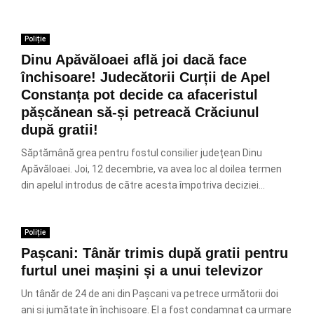
Poliție
Dinu Apăvăloaei află joi dacă face
închisoare! Judecătorii Curții de Apel
Constanța pot decide ca afaceristul
pășcănean să-și petreacă Crăciunul
după gratii!
Săptămână grea pentru fostul consilier județean Dinu
Apăvăloaei. Joi, 12 decembrie, va avea loc al doilea termen
din apelul introdus de către acesta împotriva deciziei...
Poliție
Pașcani: Tânăr trimis după gratii pentru
furtul unei mașini și a unui televizor
Un tânăr de 24 de ani din Pașcani va petrece următorii doi
ani și jumătate în închisoare. El a fost condamnat ca urmare