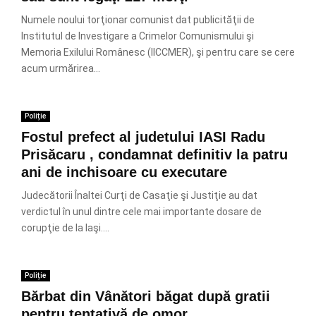
Numele noului torţionar comunist dat publicităţii de
Institutul de Investigare a Crimelor Comunismului şi
Memoria Exilului Românesc (IICCMER), şi pentru care se cere
acum urmărirea...
Poliție
Fostul prefect al judetului IASI Radu
Prisăcaru , condamnat definitiv la patru
ani de inchisoare cu executare
Judecătorii Înaltei Curţi de Casaţie şi Justiţie au dat
verdictul în unul dintre cele mai importante dosare de
corupţie de la Iaşi....
Poliție
Bărbat din Vânători băgat după gratii
pentru tentativă de omor