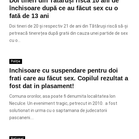
Doi tineri din Tătăruși riscă 10 ani de
închisoare după ce au făcut sex cu o
fată de 13 ani
Doi tineri de 20 și respectiv 21 de ani din Tătăruși riscă să-și
petreacă tinerețea după gratii din cauza unei partide de sex
cu o...
Poliție
Inchisoare cu suspendare pentru doi
frati care au făcut sex. Copilul rezultat a
fost dat in plasament!
Comuna ororilor, asa poate fi denumita localitatea Ion
Neculce. Un eveniment tragic, petrecut in 2010. a fost
solutionat in urma cu o saptamana de judecatorii
pascaneni....
Național