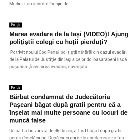
Medicii i-au acordat îngrijiri de...
Poliție
Marea evadare de la Iaşi (VIDEO)! Ajung
poliţiştii colegi cu hoţii pierduţi?
Potrivit noului Cod Penal, poliţiştii nătărăi din cazul evadării
de la Palatul de Justiţie din Iaşi a celor doi basarabeni riscă
puşcăria. „Înlesnirea evadării, săvârşită...
Poliție
Bărbat condamnat de Judecătoria
Pașcani băgat după gratii pentru că a
înșelat mai multe persoane cu locuri de
muncă false
Un bărbat în vârstă de 46 de ani, a fost băgat după gratii
pentru înșelăciune. După cinci ani de la condamnare a fost