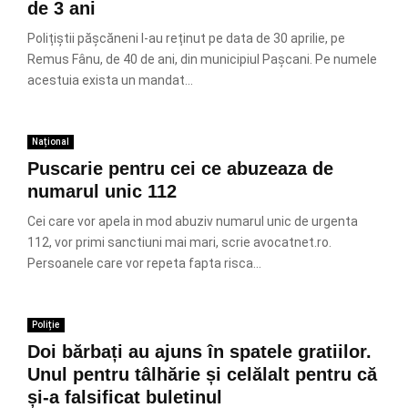
de 3 ani
Polițiștii pășcăneni l-au reținut pe data de 30 aprilie, pe
Remus Fânu, de 40 de ani, din municipiul Pașcani. Pe numele
acestuia exista un mandat...
Național
Puscarie pentru cei ce abuzeaza de
numarul unic 112
Cei care vor apela in mod abuziv numarul unic de urgenta
112, vor primi sanctiuni mai mari, scrie avocatnet.ro.
Persoanele care vor repeta fapta risca...
Poliție
Doi bărbați au ajuns în spatele gratiilor.
Unul pentru tâlhărie și celălalt pentru că
și-a falsificat buletinul