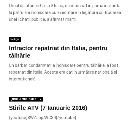
Omul de afaceri Gruia Stoica, condamnat in prima instanta
la patru ani inchisoare cu executare in legatura cu trucarea
unei licitatii publice, a afirmat marti...
Poliție
Infractor repatriat din Italia, pentru
tâlhărie
Un bărbat condamnat la închisoare pentru tâlhărie, a fost
repatriat din Italia. Acesta era dat în urmărire națională și
internațională....
Știrile Actualitatea TV
Stirile ATV (7 Ianuarie 2016)
{youtube}8WZJppA9C34{/youtube}...