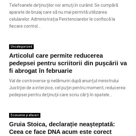
Telefoanele deţinuţilor vor amuţi în curând. Se cumpără
aparate de bruiaj care să nu mai permită utilizarea
celularelor. Administraţia Penitenciarelor le confiscă la
fiecare control...
Uncategorized
Articolul care permite reducerea
pedepsei pentru scriitorii din puşcării va
fi abrogat în februarie
Val de controverse şi nelămuriri după anunţul ministrului
Justiţiei de a interzice, cel puţin pentru moment, reducerea
pedepsei pentru deţinuţii care scriu cărţi în spatele...
Economie și afaceri
Gruia Stoica, declarație neașteptată:
Ceea ce face DNA acum este corect