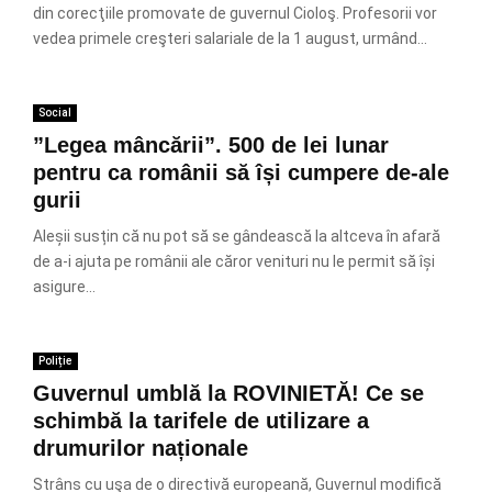
din corecţiile promovate de guvernul Cioloş. Profesorii vor
vedea primele creşteri salariale de la 1 august, urmând...
Social
”Legea mâncării”. 500 de lei lunar
pentru ca românii să își cumpere de-ale
gurii
Aleșii susțin că nu pot să se gândească la altceva în afară
de a-i ajuta pe românii ale căror venituri nu le permit să își
asigure...
Poliție
Guvernul umblă la ROVINIETĂ! Ce se
schimbă la tarifele de utilizare a
drumurilor naționale
Strâns cu uşa de o directivă europeană, Guvernul modifică