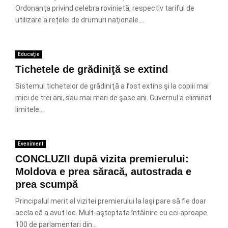
Ordonanța privind celebra rovinietă, respectiv tariful de
utilizare a rețelei de drumuri naționale....
Educație
Tichetele de grădiniţă se extind
Sistemul tichetelor de grădiniţă a fost extins şi la copiii mai
mici de trei ani, sau mai mari de şase ani. Guvernul a eliminat
limitele...
Eveniment
CONCLUZII după vizita premierului:
Moldova e prea săracă, autostrada e
prea scumpă
Principalul merit al vizitei premierului la Iaşi pare să fie doar
acela că a avut loc. Mult-aşteptata întâlnire cu cei aproape
100 de parlamentari din...