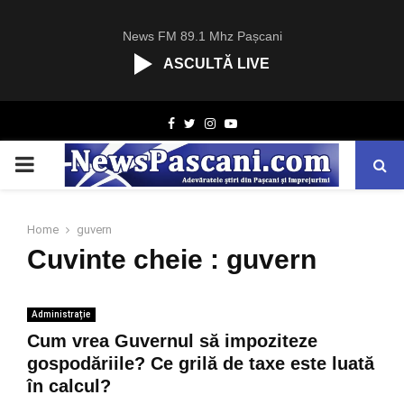
News FM 89.1 Mhz Pașcani
ASCULTĂ LIVE
R
Facebook
Twitter
Instagram
Youtube
C
A
PRIMARY
S
T
.
MENU
N
Home
guvern
E
Cuvinte cheie : guvern
T
Administrație
Cum vrea Guvernul să impoziteze
gospodăriile? Ce grilă de taxe este luată
în calcul?