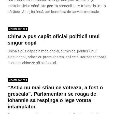
Guvernul vrea să elimine din lege obligativitatea plăţii
contribuţiei la sănătate pentru oamenii care trăiesc la limita
sărăciei. Aceştia, însă, pot beneficia de servicii medicale...
Uncategorized
China a pus capăt oficial politicii unui
singur copil
China a pus capăt în mod oficial, duminică, politicii unui
singur copil, odată cu promulgarea legii ce autorizează toate
cuplurile chineze să aibă un al...
Uncategorized
“Astia nu mai stiau ce voteaza, a fost o
greseala”. Parlamentarii se roaga de
Iohannis sa respinga o lege votata
intamplator.