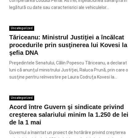
completarea Codului Penal. Astfel, înşelăciunea săvârşită în
legătură cu date sau caracterisrici ale vehiculelor...
Uncategorized
Tăriceanu: Ministrul Justiţiei a încălcat
procedurile prin susţinerea lui Kovesi la
şefia DNA
Preşedintele Senatului, Călin Popescu Tăriceanu, a declarat
luni că anunţul ministrului Justiţiei, Raluca Prună, prin care o
susţine pentru reînvestire pe Laura Codruţa Kovesi la...
Uncategorized
Acord între Guvern şi sindicate privind
creşterea salariului minim la 1.250 de lei
de la 1 mai
Guvernul a înaintat un proiect de hotărâre privind creşterea