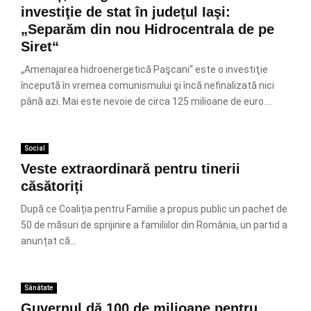
investiţie de stat în judeţul Iaşi:
„Separăm din nou Hidrocentrala de pe
Siret“
„Amenajarea hidroenergetică Paşcani“ este o investiţie
începută în vremea comunismului şi încă nefinalizată nici
până azi. Mai este nevoie de circa 125 milioane de euro....
Social
Veste extraordinară pentru tinerii
căsătoriți
După ce Coaliția pentru Familie a propus public un pachet de
50 de măsuri de sprijinire a familiilor din România, un partid a
anunțat că...
Sănătate
Guvernul dă 100 de milioane pentru