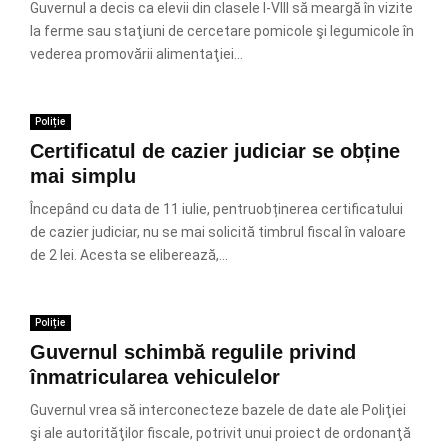
Guvernul a decis ca elevii din clasele I-VIII să meargă în vizite
la ferme sau staţiuni de cercetare pomicole şi legumicole în
vederea promovării alimentaţiei...
Poliție
Certificatul de cazier judiciar se obține
mai simplu
Începând cu data de 11 iulie, pentruobținerea certificatului
de cazier judiciar, nu se mai solicită timbrul fiscal în valoare
de 2 lei. Acesta se eliberează,...
Poliție
Guvernul schimbă regulile privind
înmatricularea vehiculelor
Guvernul vrea să interconecteze bazele de date ale Poliţiei
şi ale autorităţilor fiscale, potrivit unui proiect de ordonanţă