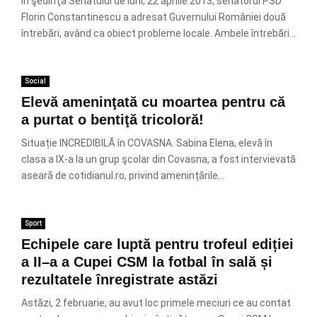
În şedinţa Senatului de luni, 22 aprilie 2013, senatorul PSD
Florin Constantinescu a adresat Guvernului României două
întrebări, având ca obiect probleme locale. Ambele întrebări...
Social
Elevă ameninţată cu moartea pentru că
a purtat o bentiţă tricoloră!
Situație INCREDIBILĂ în COVASNA. Sabina Elena, elevă în
clasa a IX-a la un grup şcolar din Covasna, a fost intervievată
aseară de cotidianul.ro, privind amenințările...
Sport
Echipele care luptă pentru trofeul ediției
a II–a a Cupei CSM la fotbal în sală și
rezultatele înregistrate astăzi
Astăzi, 2 februarie, au avut loc primele meciuri ce au contat