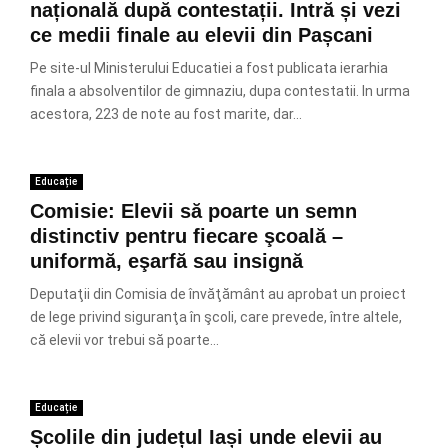
națională după contestații. Intră și vezi
ce medii finale au elevii din Pașcani
Pe site-ul Ministerului Educatiei a fost publicata ierarhia
finala a absolventilor de gimnaziu, dupa contestatii. In urma
acestora, 223 de note au fost marite, dar...
Educație
Comisie: Elevii să poarte un semn
distinctiv pentru fiecare şcoală –
uniformă, eşarfă sau insignă
Deputaţii din Comisia de învăţământ au aprobat un proiect
de lege privind siguranţa în şcoli, care prevede, între altele,
că elevii vor trebui să poarte...
Educație
Școlile din județul Iași unde elevii au