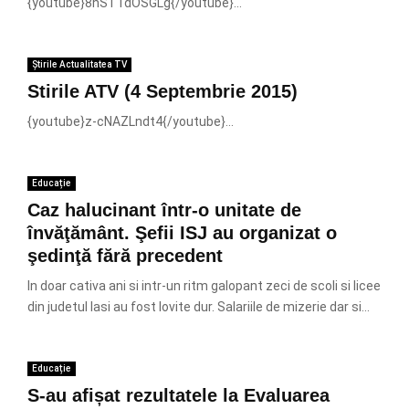
{youtube}8nST1dOSGLg{/youtube}...
Știrile Actualitatea TV
Stirile ATV (4 Septembrie 2015)
{youtube}z-cNAZLndt4{/youtube}...
Educație
Caz halucinant într-o unitate de
învăţământ. Şefii ISJ au organizat o
şedinţă fără precedent
In doar cativa ani si intr-un ritm galopant zeci de scoli si licee
din judetul Iasi au fost lovite dur. Salariile de mizerie dar si...
Educație
S-au afișat rezultatele la Evaluarea