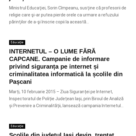
Ministrul Educaţiei, Sorin Cîmpeanu, susţine că profesorii de
religie care şi-ar putea pierde orele ca urmare a refuzului
părinţilor de a-şi înscrie copii la această...
Educație
INTERNETUL – O LUME FĂRĂ
CAPCANE. Campanie de informare
privind siguranța pe internet și
criminalitatea informatică la școlile din
Pașcani
Marți, 10 februarie 2015 – Ziua Siguranței pe Internet,
Inspectoratul de Poliție Județean Iași, prin Biroul de Analiză
și Prevenire a Criminalității, lansează campania Internetul...
Educație
Şcolile din judeţul Iaşi devin, treptat,