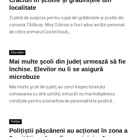
Crăciun în școlile și grădinițele din
localitate
Zi plină de surprize pentru copiii din grădinițele și școlile din
comuna Tătăruși. Moș Crăciun a fost adus astăzi personal
de către primarul Costel Iosub,...
Educație
Mai multe şcoli din județ urmează să fie
închise. Elevilor nu li se asigură
microbuze
Mai multe şcoli din judeţ au cerut Inspectoratului
comasarea cu alte unităţi, întrucât nu mai înde­plinesc
condiţiile pentru a beneficia de personalitate juridică....
Poliție
Polițiștii pășcăneni au acționat în zona a