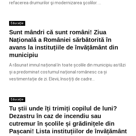
refacerea drumurilor şi modernizarea şcolilor. ...
Educație
Sunt mândri că sunt români! Ziua
Națională a României sărbătorită în
avans la instituțiile de învățământ din
municipiu
A răsunat imnul național în toate școlile din municipiu astăzi
și a predominat costumul național românesc ca și
vestimentație de zi. Elevii, însoțiți de cadre...
Educație
Tu știi unde îți trimiți copilul de luni?
Dezastru în caz de incendiu sau
cutremur în școlile și grădinițele din
Pașcani! Lista instituțiilor de învățământ