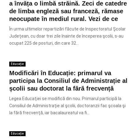
a învăța o limbă străină. Zeci de catedre
de limba engleză sau franceză, rămase
neocupate în mediul rural. Vezi de ce
În urma ultimelor repartizări făcute de Inspectoratul Şcolar
Judeţean, cu doar trei zile înainte de începerea şcolii, s-au
ocupat 225 de posturi, din care 32...
Educație
Modificări în Educație: primarul va
participa la Consiliul de Administrație al
școlii sau doctorat la fără frecvență
Legea Educaţiei se modifică din nou. Primarul participă la
Consiliul de Administraţie al şcolii, doctoranzii fac şcoala şi
la fără frecvenţă, iar bacalaureatul va fi...
Educație