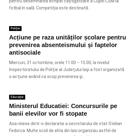
pentru desemnarea echipei câștigătoare a Cupei CSM la
fotbal în sală. Competiția este destinată...
Poliție
Acțiune pe raza unităților școlare pentru
prevenirea absenteismului și faptelor
antisociale
Miercuri, 31 octombrie, orele 11.00 – 15.00, la nivelul
Inspectoratului de Poliţie al Judeţului Iaşi a fost organizată
o acţiune având ca scop prevenirea şi...
Educație
Ministerul Educatiei: Concursurile pe
banii elevilor vor fi stopate
Asa reiese dintr-o declaratie a secretarului de stat Stelian
Fedorca. Multe scoli de elita din Iasi organizau astfel de