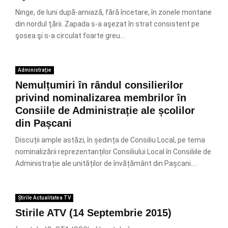
Ninge, de luni după-amiază, fără încetare, în zonele montane
din nordul ţării. Zapada s-a aşezat în strat consistent pe
şosea şi s-a circulat foarte greu...
Administrație
Nemulțumiri în rândul consilierilor
privind nominalizarea membrilor în
Consiile de Administrație ale școlilor
din Pașcani
Discuții ample astăzi, în ședința de Consiliu Local, pe tema
nominalizării reprezentanților Consiliului Local în Consiliile de
Administrație ale unităților de învățământ din Pașcani....
Știrile Actualitatea TV
Stirile ATV (14 Septembrie 2015)