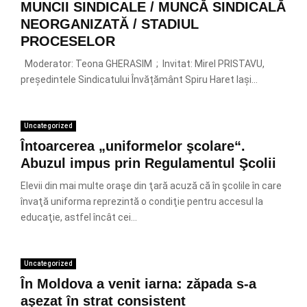
MUNCII SINDICALE / MUNCĂ SINDICALĂ
NEORGANIZATĂ / STADIUL
PROCESELOR
Moderator: Teona GHERASIM ; Invitat: Mirel PRISTAVU,
președintele Sindicatului Învățământ Spiru Haret Iași...
Uncategorized
Întoarcerea „uniformelor şcolare“.
Abuzul impus prin Regulamentul Şcolii
Elevii din mai multe oraşe din ţară acuză că în şcolile în care
învaţă uniforma reprezintă o condiţie pentru accesul la
educaţie, astfel încât cei...
Uncategorized
În Moldova a venit iarna: zăpada s-a
aşezat în strat consistent