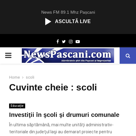
News FM 89.1 Mhz Pașcani
ASCULTĂ LIVE
R
Facebook
Twitter
Instagram
Youtube
C
A
PRIMARY
S
T
.
MENU
N
Home
scoli
E
Cuvinte cheie : scoli
T
Educație
Investiţii în şcoli şi drumuri comunale
În ultima săptămână, mai multe unităţi administrativ-
teritoriale din judeţul Iaşi au demarat proiecte pentru