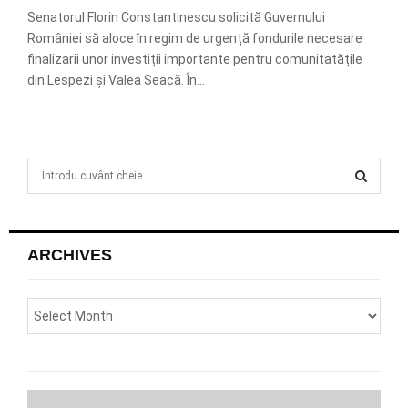
Senatorul Florin Constantinescu solicită Guvernului
României să aloce în regim de urgență fondurile necesare
finalizarii unor investiții importante pentru comunitatățile
din Lespezi și Valea Seacă. În...
S
e
a
S
r
c
E
ARCHIVES
h
f
A
o
r
R
:
C
H