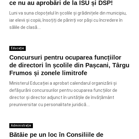
ce nu au aprobări de la ISU și DSP!
Luni va suna clopoțelul în școlile și grădinițele din municipiu,
iar elevii și copiii, însoțiți de părinți vor păși cu încredere în
sălile de clasă....
Educație
Concursuri pentru ocuparea funcțiilor
de directori în școlile din Pașcani, Târgu
Frumos și zonele limitrofe
Ministerul Educației a aprobat calendarul organizării și
defășurării concursurilor pentru ocuparea funcțiilor de
director și director adjunct în unitățile de învățământ
preuniversitar cu personalitate juridică....
Administrație
Bătăie pe un loc în Consiliile de