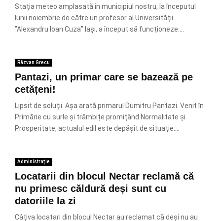
Stația meteo amplasată în municipiul nostru, la începutul
lunii noiembrie de către un profesor al Universității
”Alexandru Ioan Cuza” Iași, a început să funcționeze....
Răzvan Grecu
Pantazi, un primar care se bazează pe
cetățeni!
Lipsit de soluții. Așa arată primarul Dumitru Pantazi. Venit în
Primărie cu surle și trâmbițe promițând Normalitate și
Prosperitate, actualul edil este depășit de situație....
Administrație
Locatarii din blocul Nectar reclamă că
nu primesc căldură deși sunt cu
datoriile la zi
Câțiva locatari din blocul Nectar au reclamat că deși nu au