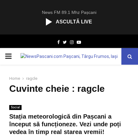
News FM 89.1 Mhz Pașcani
ASCULTĂ LIVE
R
Facebook
Twitter
Instagram
Youtube
C
A
PRIMARY
S
T
.
MENU
N
Home
ragcle
E
Cuvinte cheie : ragcle
T
Social
Stația meteorologică din Pașcani a
început să funcționeze. Vezi unde poți
vedea în timp real starea vremii!