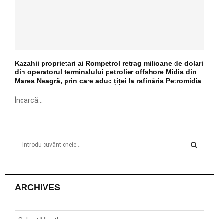
Kazahii proprietari ai Rompetrol retrag milioane de dolari
din operatorul terminalului petrolier offshore Midia din
Marea Neagră, prin care aduc țiței la rafinăria Petromidia
Încarcă...
S
e
a
S
r
c
E
ARCHIVES
h
f
A
o