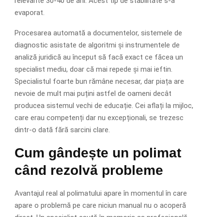
relevante 30-40 de ani. Acest tip de stabilitate s-a
evaporat.
Procesarea automată a documentelor, sistemele de
diagnostic asistate de algoritmi și instrumentele de
analiză juridică au început să facă exact ce făcea un
specialist mediu, doar că mai repede și mai ieftin.
Specialistul foarte bun rămâne necesar, dar piața are
nevoie de mult mai puțini astfel de oameni decât
producea sistemul vechi de educație. Cei aflați la mijloc,
care erau competenți dar nu excepționali, se trezesc
dintr-o dată fără sarcini clare.
Cum gândește un polimat
când rezolvă probleme
Avantajul real al polimatului apare în momentul în care
apare o problemă pe care niciun manual nu o acoperă