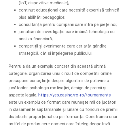
(IoT, dispozitive medicale);
conținut educațional care necesită expertiză tehnică
plus abilități pedagogice;
consultanță pentru companii care intră pe piețe noi;
jurnalism de investigație care îmbină tehnologia cu
analiza financiară;
competiții și evenimente care cer atât gândire
strategică, cât și înțelegerea publicului.
Pentru a da un exemplu concret din această ultimă
categorie, organizarea unui circuit de competiții online
presupune cunoștințe despre algoritmii de potrivire a
jucătorilor, psihologia motivației, design de premii și
aspecte legale.
https://yep.casino/ro-ro/tournaments
este un exemplu de format care reunește mii de jucători
în clasamente săptămânale și lunare cu fonduri de premii
distribuite proporțional cu performanța. Construirea unui
astfel de produs cere oameni care înțeleg deopotrivă