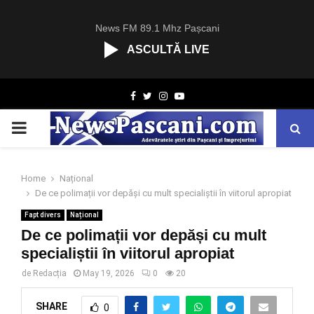
News FM 89.1 Mhz Pașcani
ASCULTĂ LIVE
R
Facebook
Twitter
Instagram
Youtube
C
A
PRIMARY
S
T
.
MENU
N
Home
Național
E
De ce polimații vor depăși cu mult specialiștii în viitorul apropiat
T
Fapt divers
Național
De ce polimații vor depăși cu mult
specialiștii în viitorul apropiat
de
Redacția
May 19, 2026
0
20
SHARE
0