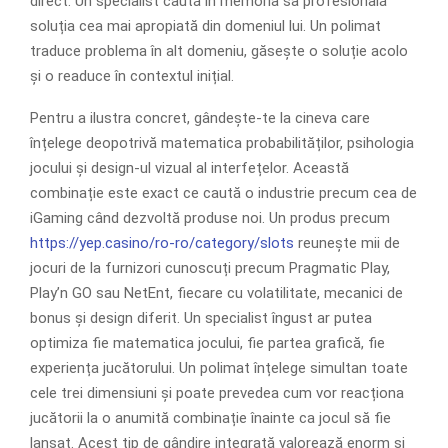
direct. Un specialist caută în memoria sa profesională
soluția cea mai apropiată din domeniul lui. Un polimat
traduce problema în alt domeniu, găsește o soluție acolo
și o readuce în contextul inițial.
Pentru a ilustra concret, gândește-te la cineva care
înțelege deopotrivă matematica probabilităților, psihologia
jocului și design-ul vizual al interfețelor. Această
combinație este exact ce caută o industrie precum cea de
iGaming când dezvoltă produse noi. Un produs precum
https://yep.casino/ro-ro/category/slots
reunește mii de
jocuri de la furnizori cunoscuți precum Pragmatic Play,
Play’n GO sau NetEnt, fiecare cu volatilitate, mecanici de
bonus și design diferit. Un specialist îngust ar putea
optimiza fie matematica jocului, fie partea grafică, fie
experiența jucătorului. Un polimat înțelege simultan toate
cele trei dimensiuni și poate prevedea cum vor reacționa
jucătorii la o anumită combinație înainte ca jocul să fie
lansat. Acest tip de gândire integrată valorează enorm și