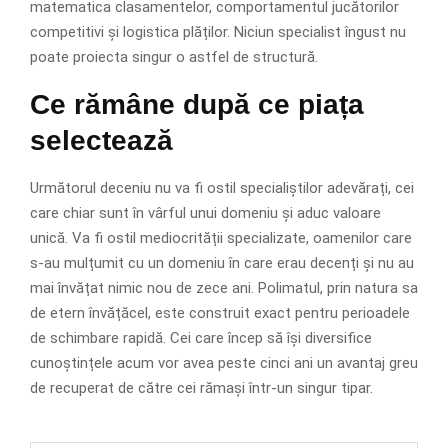
matematica clasamentelor, comportamentul jucătorilor
competitivi și logistica plăților. Niciun specialist îngust nu
poate proiecta singur o astfel de structură.
Ce rămâne după ce piața
selectează
Următorul deceniu nu va fi ostil specialiștilor adevărați, cei
care chiar sunt în vârful unui domeniu și aduc valoare
unică. Va fi ostil mediocrității specializate, oamenilor care
s-au mulțumit cu un domeniu în care erau decenți și nu au
mai învățat nimic nou de zece ani. Polimatul, prin natura sa
de etern învățăcel, este construit exact pentru perioadele
de schimbare rapidă. Cei care încep să își diversifice
cunoștințele acum vor avea peste cinci ani un avantaj greu
de recuperat de către cei rămași într-un singur tipar.