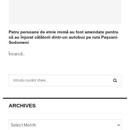
Patru persoane de etnie rromă au fost amendate pentru
că au înjurat călătorii dintr-un autobuz pe ruta Pașcani-
Sodomeni
Încarcă...
S
e
a
S
r
c
E
ARCHIVES
h
f
A
o
r
R