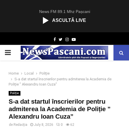
News FM 89.1 Mhz Pașcani
ASCULTĂ LIVE
R
Facebook
Twitter
Instagram
Youtube
C
A
PRIMARY
S
T
.
MENU
N
Home
Local
Poliție
E
S-a dat startul înscrierilor pentru admiterea la Academia de
T
Poliție ” Alexandru Ioan Cuza”
Poliție
S-a dat startul înscrierilor pentru
admiterea la Academia de Poliție ”
Alexandru Ioan Cuza”
de
Redacția
July 8, 2026
0
62