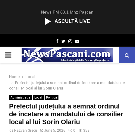
News FM 89.1 Mhz Pașcani
ASCULTĂ LIVE
R
Facebook
Twitter
Instagram
Youtube
C
A
PRIMARY
S
T
.
MENU
N
Home
Local
E
Prefectul județului a semnat ordinul de încetare a mandatului de
T
consilier local al lui Sorin Olariu
Administrație
Local
Politică
Prefectul județului a semnat ordinul
de încetare a mandatului de consilier
local al lui Sorin Olariu
de
Răzvan Grecu
June 5, 2026
0
353