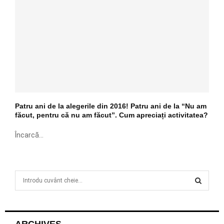
Patru ani de la alegerile din 2016! Patru ani de la “Nu am
făcut, pentru că nu am făcut”. Cum apreciați activitatea?
Încarcă...
S
e
a
S
r
c
E