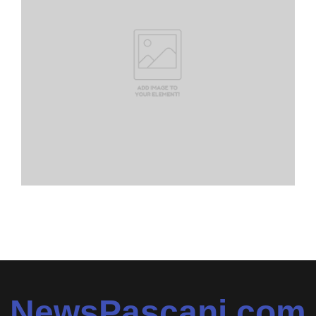
NewsPascani.com