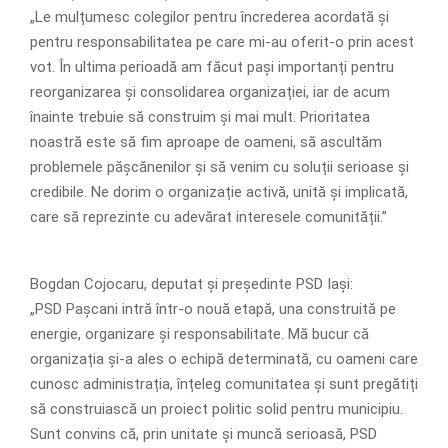
„Le mulțumesc colegilor pentru încrederea acordată și
pentru responsabilitatea pe care mi-au oferit-o prin acest
vot. În ultima perioadă am făcut pași importanți pentru
reorganizarea și consolidarea organizației, iar de acum
înainte trebuie să construim și mai mult. Prioritatea
noastră este să fim aproape de oameni, să ascultăm
problemele pășcănenilor și să venim cu soluții serioase și
credibile. Ne dorim o organizație activă, unită și implicată,
care să reprezinte cu adevărat interesele comunității.”
Bogdan Cojocaru, deputat și președinte PSD Iași:
„PSD Pașcani intră într-o nouă etapă, una construită pe
energie, organizare și responsabilitate. Mă bucur că
organizația și-a ales o echipă determinată, cu oameni care
cunosc administrația, înțeleg comunitatea și sunt pregătiți
să construiască un proiect politic solid pentru municipiu.
Sunt convins că, prin unitate și muncă serioasă, PSD