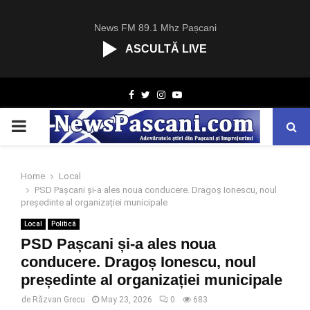
News FM 89.1 Mhz Pașcani
ASCULTĂ LIVE
R
Facebook
Twitter
Instagram
Youtube
C
A
PRIMARY
S
T
.
MENU
N
Home
Local
E
PSD Pașcani și-a ales noua conducere. Dragoș Ionescu, noul
T
președinte al organizației municipale
Local
Politică
PSD Pașcani și-a ales noua
conducere. Dragoș Ionescu, noul
președinte al organizației municipale
de
Răzvan Grecu
May 23, 2026
0
683