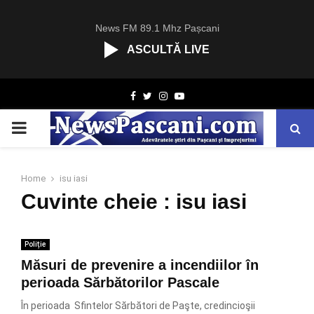
News FM 89.1 Mhz Pașcani
ASCULTĂ LIVE
R
Facebook
Twitter
Instagram
Youtube
C
A
PRIMARY
S
T
.
MENU
N
Home
isu iasi
E
Cuvinte cheie : isu iasi
T
Poliție
Măsuri de prevenire a incendiilor în
perioada Sărbătorilor Pascale
În perioada Sfintelor Sărbători de Paşte, credincioşii