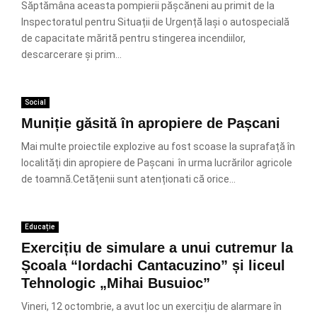
Săptămâna aceasta pompierii pășcăneni au primit de la
Inspectoratul pentru Situații de Urgență Iași o autospecială
de capacitate mărită pentru stingerea incendiilor,
descarcerare și prim...
Social
Muniție găsită în apropiere de Pașcani
Mai multe proiectile explozive au fost scoase la suprafață în
localități din apropiere de Pașcani în urma lucrărilor agricole
de toamnă.Cetățenii sunt atenționati că orice...
Educație
Exercițiu de simulare a unui cutremur la
Școala “Iordachi Cantacuzino” și liceul
Tehnologic „Mihai Busuioc”
Vineri, 12 octombrie, a avut loc un exercițiu de alarmare în