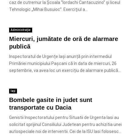
caz de cutremur la Școala “Iordachi Cantacuzino” și liceul
Tehnologic „Mihai Busuioc”. Exerciţiul a...
Administrație
Miercuri, jumătate de oră de alarmare
publică
Inspectoratul de Urgențe Iași anunță prin intermediul
Primăriei municipiului Pașcani că în data de miercuri, 26
septembrie, va avea loc un exercițiu de alarmare publică...
Iași
Bombele gasite in judet sunt
transportate cu Dacia
Genistii Inspectoratului pentru Situatii de Urgenta Iasi au
solicitat sprijinul Consiliului Judetean pentru achizitia unei
autospeciale noi de interventii. Cei de la ISU Iasi folosesc...