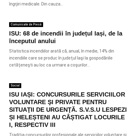
îngrjiri medicale. Din cauza...
Comunicate de Presă
ISU: 68 de incendii în județul Iași, de la
începutul anului
Statistica incendiilor arată că, anual, în medie, 14% din
incendiile care se produc în judeţul Iaşi la gospodăriile
cetăţeneşti au loc ca urmare a coşurilor...
Social
ISU IAȘI: CONCURSURILE SERVICIILOR
VOLUNTARE ŞI PRIVATE PENTRU
SITUAŢII DE URGENŢĂ. S.V.S.U LESPEZI
ȘI HELEȘTENI AU CÂȘTIGAT LOCURILE
I, RESPECTIV III
Tradiţia concursurilor profesionale ale serviciilor voluntare şi