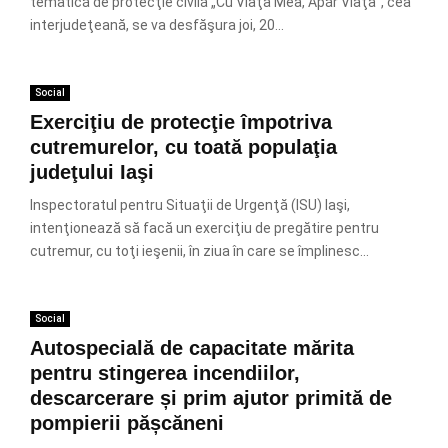
tematică de protecţie civilă „Cu Viaţa Mea, Apăr Viaţa”, cea
interjudeţeană, se va desfăşura joi, 20...
Social
Exerciţiu de protecţie împotriva
cutremurelor, cu toată populaţia
judeţului Iaşi
Inspectoratul pentru Situaţii de Urgenţă (ISU) Iaşi,
intenţionează să facă un exerciţiu de pregătire pentru
cutremur, cu toţi ieşenii, în ziua în care se împlinesc...
Social
Autospecială de capacitate mărita
pentru stingerea incendiilor,
descarcerare și prim ajutor primită de
pompierii pășcăneni