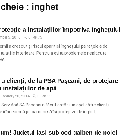
cheie : inghet
otecţie a instalaţiilor împotriva îngheţului
mber 5, 2016
0
75
rnii a crescut şi riscul apariţiei îngheţului pe reţelele de
nstalaţiile interioare. Pentru a evita problemele neplăcute
ă...
ru clienți, de la PSA Pașcani, de protejare
i instalațiilor de apă
January 28, 2014
0
111
Serv Apă SA Pașcani a făcut astăzi un apel către clienții
re îi îndeamnă pe oameni să își protejeze de îngheț...
rum! Judeţul Iaşi sub cod galben de polei