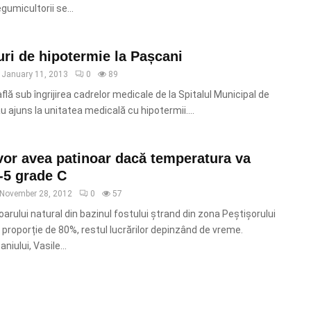
gumicultorii se...
uri de hipotermie la Pașcani
January 11, 2013
0
89
flă sub îngrijirea cadrelor medicale de la Spitalul Municipal de
 ajuns la unitatea medicală cu hipotermii....
vor avea patinoar dacă temperatura va
-5 grade C
November 28, 2012
0
57
rului natural din bazinul fostului ștrand din zona Peștișorului
în proporție de 80%, restul lucrărilor depinzând de vreme.
iului, Vasile...