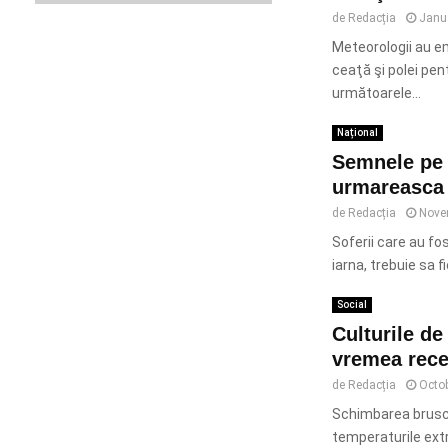
de
Redacția
Janu
Meteorologii au e
ceaţă şi polei pen
următoarele...
Național
Semnele pe c
urmareasca 
de
Redacția
Nove
Soferii care au fo
iarna, trebuie sa fi
Social
Culturile d
vremea rece
de
Redacția
Octob
Schimbarea bruscă
temperaturile extr