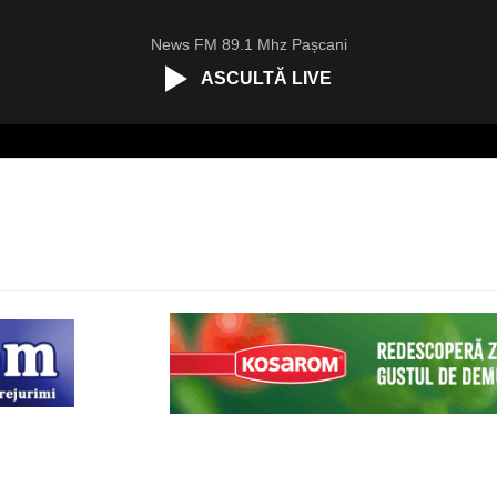
News FM 89.1 Mhz Pașcani
ASCULTĂ LIVE