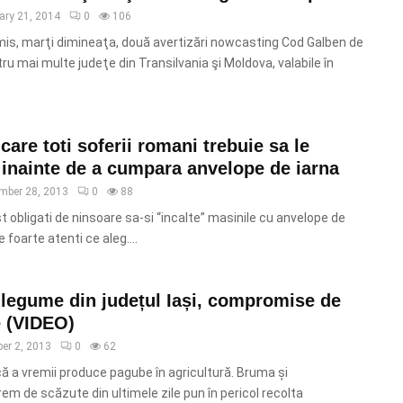
ary 21, 2014
0
106
mis, marţi dimineaţa, două avertizări nowcasting Cod Galben de
tru mai multe judeţe din Transilvania şi Moldova, valabile în
are toti soferii romani trebuie sa le
inainte de a cumpara anvelope de iarna
mber 28, 2013
0
88
st obligati de ninsoare sa-si “incalte” masinile cu anvelope de
e foarte atenti ce aleg....
e legume din județul Iași, compromise de
 (VIDEO)
er 2, 2013
0
62
 a vremii produce pagube în agricultură. Bruma și
em de scăzute din ultimele zile pun în pericol recolta