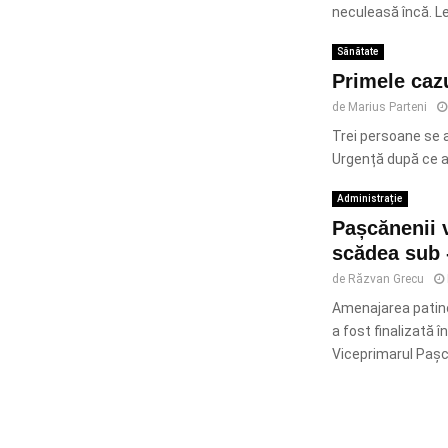
neculeasă încă. Le
Sănătate
Primele caz
de
Marius Parteni
Trei persoane se a
Urgență după ce au
Administrație
Pașcănenii 
scădea sub 
de
Răzvan Grecu
Amenajarea patinoa
a fost finalizată 
Viceprimarul Pașcan