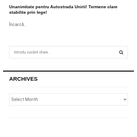
Unanimitate pentru Autostrada Unirii! Termene clare
stabilite prin lege!
Încarcă...
S
e
a
S
r
c
E
ARCHIVES
h
f
A
o
r
R
:
C
H