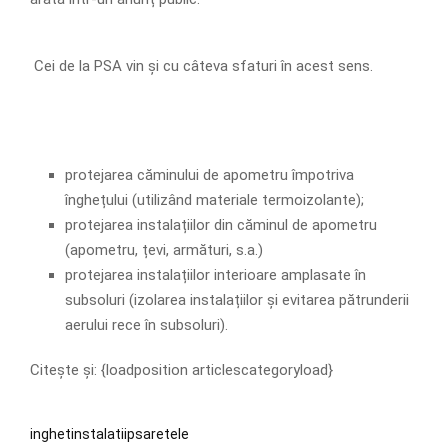
Cei de la PSA vin și cu câteva sfaturi în acest sens.
protejarea căminului de apometru împotriva
înghețului (utilizând materiale termoizolante);
protejarea instalațiilor din căminul de apometru
(apometru, țevi, armături, s.a.)
protejarea instalațiilor interioare amplasate în
subsoluri (izolarea instalațiilor și evitarea pătrunderii
aerului rece în subsoluri).
Citește și: {loadposition articlescategoryload}
inghet
instalatii
psa
retele