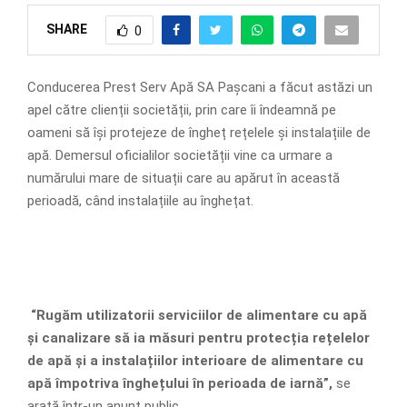
SHARE
0
Conducerea Prest Serv Apă SA Pașcani a făcut astăzi un
apel către clienții societății, prin care îi îndeamnă pe
oameni să își protejeze de îngheț rețelele și instalațiile de
apă. Demersul oficialilor societății vine ca urmare a
numărului mare de situații care au apărut în această
perioadă, când instalațiile au înghețat.
“Rugăm utilizatorii serviciilor de alimentare cu apă
și canalizare să ia măsuri pentru protecția rețelelor
de apă și a instalațiilor interioare de alimentare cu
apă împotriva înghețului în perioada de iarnă”,
se
arată într-un anunț public.