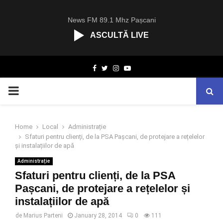
News FM 89.1 Mhz Pașcani
ASCULTĂ LIVE
R
Facebook
Twitter
Instagram
Youtube
C
A
PRIMARY
S
T
.
MENU
N
Home
Local
Administrație
E
Sfaturi pentru clienți, de la PSA Pașcani, de protejare a rețelelor
T
și instalațiilor de apă
Administrație
Sfaturi pentru clienți, de la PSA
Pașcani, de protejare a rețelelor și
instalațiilor de apă
de
Marius Parteni
January 28, 2014
0
111