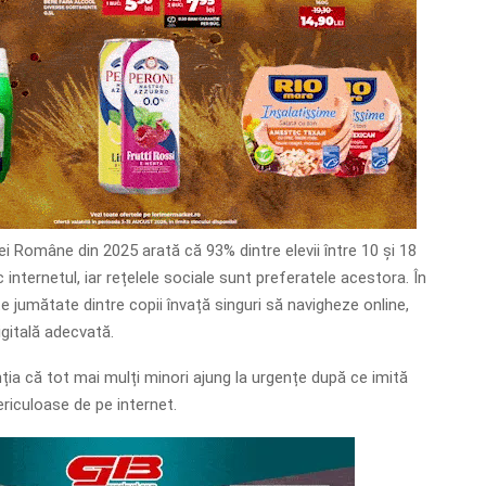
iei Române din 2025 arată că 93% dintre elevii între 10 și 18
c internetul, iar rețelele sociale sunt preferatele acestora. În
e jumătate dintre copii învață singuri să navigheze online,
igitală adecvată.
nția că tot mai mulți minori ajung la urgențe după ce imită
ericuloase de pe internet.