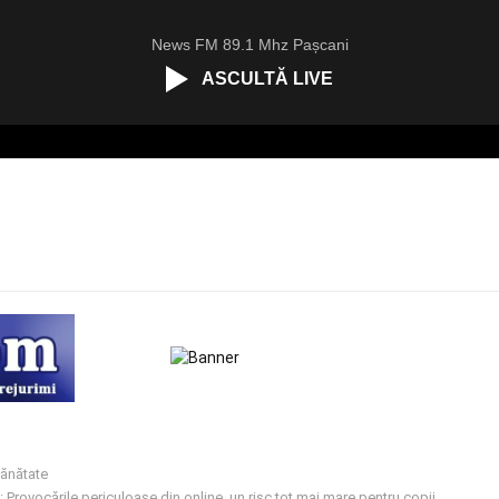
News FM 89.1 Mhz Pașcani
ASCULTĂ LIVE
ănătate
Provocările periculoase din online, un risc tot mai mare pentru copii