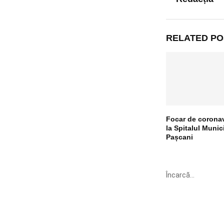
RELATED PO
Focar de corona
la Spitalul Munic
Pașcani
Încarcă...