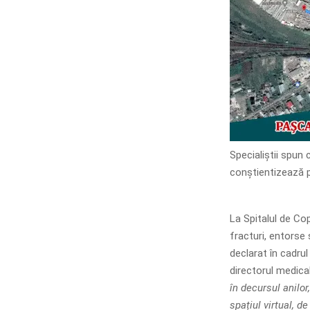
Specialiștii spun 
conștientizează p
La Spitalul de Cop
fracturi, entorse
declarat în cadru
directorul medical
în decursul anilor
spațiul virtual, d