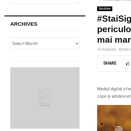
e
a
Sănătate
S
r
#StaiSi
c
E
ARCHIVES
h
periculo
f
A
mai mar
o
r
R
de
Redacția
Marc
:
C
SHARE
H
Mediul digital ofe
copii și adolescenț