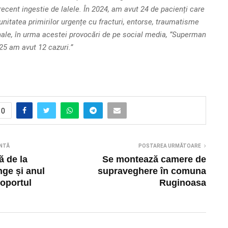
recent ingestie de lalele. În 2024, am avut 24 de pacienți care
unitatea primirilor urgențe cu fracturi, entorse, traumatisme
ale, în urma acestei provocări de pe social media, ”Superman
25 am avut 12 cazuri.”
0
NTĂ
POSTAREA URMĂTOARE
 de la
Se montează camere de
nge și anul
supraveghere în comuna
oportul
Ruginoasa