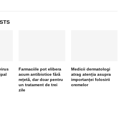
STS
virus
Farmaciile pot elibera
Medicii dermatologi
ipal
acum antibiotice fără
atrag atenția asupra
rețetă, dar doar pentru
importanței folosirii
un tratament de trei
cremelor
zile