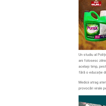
Un studiu al Poliț
ani folosesc zilni
același timp, pest
fără o educație d
Medicii atrag ate
provocări virale p