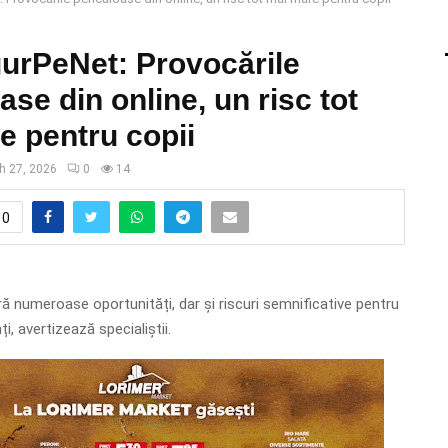
gurPeNet: Provocările
ase din online, un risc tot
e pentru copii
h 27, 2026
0
14
0
ră numeroase oportunități, dar și riscuri semnificative pentru
i, avertizează specialiștii.