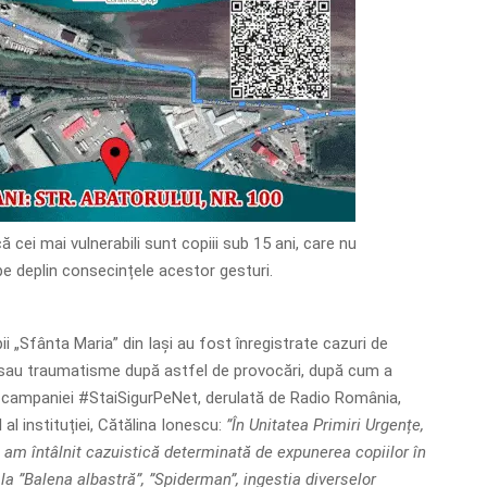
că cei mai vulnerabili sunt copiii sub 15 ani, care nu
e deplin consecințele acestor gesturi.
ii „Sfânta Maria” din Iași au fost înregistrate cazuri de
 sau traumatisme după astfel de provocări, după cum a
l campaniei #StaiSigurPeNet, derulată de Radio România,
 al instituției, Cătălina Ionescu:
”În Unitatea Primiri Urgențe,
, am întâlnit cazuistică determinată de expunerea copiilor în
e la ”Balena albastră”, ”Spiderman”, ingestia diverselor