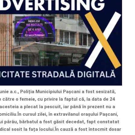
unie a.c., Poliția Municipiului Pașcani a fost sesizată,
e către o femeie, cu privire la faptul că, la data de 24
l acesteia a plecat la pescuit, iar până în prezent nu a
miciliu.În cursul zilei, în extravilanul orașului Pașcani,
i pârâu, bărbatul a fost găsit decedat, fapt constatat
ical sosit la fața locului.În cauză a fost întocmit dosar