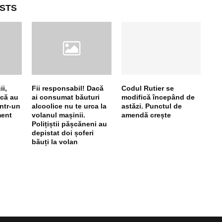
STS
i,
Fii responsabil! Dacă
Codul Rutier se
 că au
ai consumat băuturi
modifică începând de
într-un
alcoolice nu te urca la
astăzi. Punctul de
ment
volanul mașinii.
amendă crește
Polițiștii pășcăneni au
depistat doi șoferi
băuți la volan