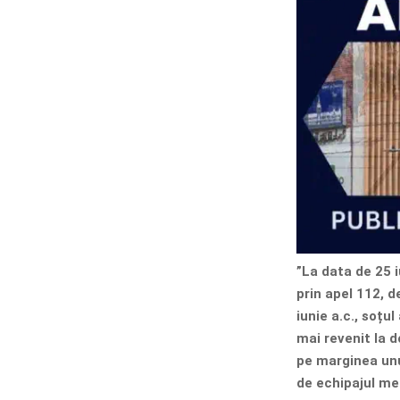
”La data de 25 i
prin apel 112, d
iunie a.c., soțu
mai revenit la do
pe marginea unu
de echipajul med