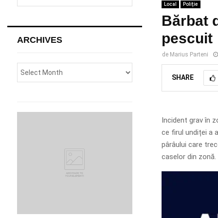
e
Local
Poliție
a
S
Bărbat 
r
c
pescuit
E
ARCHIVES
h
f
A
de
Marius Parteni
o
r
R
SHARE
:
C
H
Incident grav în 
ce firul undiței a
pârâului care trec
caselor din zonă.