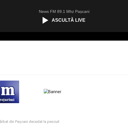
News FM 89.1 Mhz Pașcani
ASCULTĂ LIVE
ărbat din Pașcani decedat la pescuit