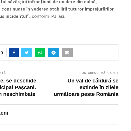
ul săvârșirii infracțiunii de ucidere din culpă,
d continuate în vederea stabilirii tuturor împrejurărilor
us incidentul“.
, conform IPJ Iași.
0
NTĂ
POSTAREA URMĂTOARE
ie, se deschide
Un val de căldură se
cipal Pașcani.
extinde în zilele
ân neschimbate
următoare peste România
teni