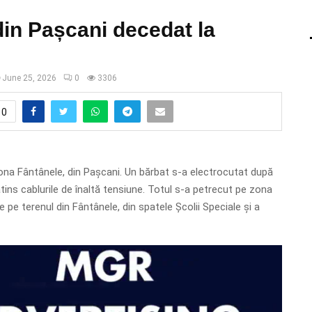
din Pașcani decedat la
June 25, 2026
0
3306
0
zona Fântânele, din Pașcani. Un bărbat s-a electrocutat după
 atins cablurile de înaltă tensiune. Totul s-a petrecut pe zona
e pe terenul din Fântânele, din spatele Școlii Speciale și a