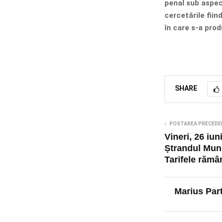
penal sub aspect
cercetările fiin
în care s-a prod
SHARE
POSTAREA PRECEDE
Vineri, 26 iun
Ștrandul Muni
Tarifele răm
Marius Par