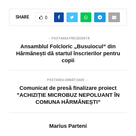
SHARE
0
POSTAREA PRECEDENTĂ
Ansamblul Folcloric „Busuiocul” din
Hărmănești dă startul înscrierilor pentru
copii
POSTAREA URMĂTOARE
Comunicat de presă finalizare proiect
”ACHIZIȚIE MICROBUZ NEPOLUANT ÎN
COMUNA HĂRMĂNEȘTI”
Marius Parteni