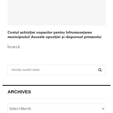
Costul achiziției copacilor pentru înfrumusețarea
municipiului! Acuzele opoziției și răspunsul primarului
Încarcă...
S
e
a
S
r
c
E
ARCHIVES
h
f
A
o
r
R