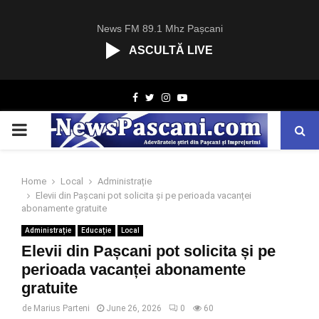
News FM 89.1 Mhz Pașcani
ASCULTĂ LIVE
R
Facebook
Twitter
Instagram
Youtube
C
A
PRIMARY
S
T
.
MENU
N
Home
Local
Administrație
E
Elevii din Pașcani pot solicita și pe perioada vacanței
T
abonamente gratuite
Administrație
Educație
Local
Elevii din Pașcani pot solicita și pe
perioada vacanței abonamente
gratuite
de
Marius Parteni
June 26, 2026
0
60