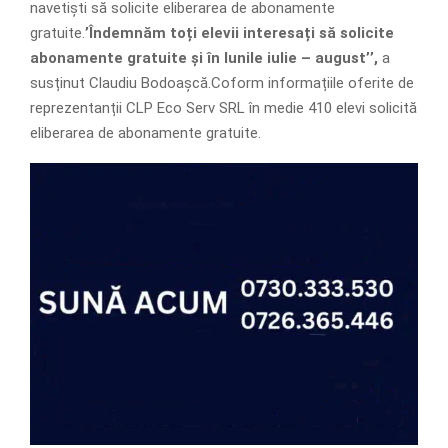
navetiști să solicite eliberarea de abonamente
gratuite.
’Îndemnăm toți elevii interesați să solicite
abonamente gratuite și în lunile iulie – august’’,
a
susținut Claudiu Bodoașcă.Coform informațiile oferite de
reprezentanții CLP Eco Serv SRL în medie 410 elevi solicită
eliberarea de abonamente gratuite.