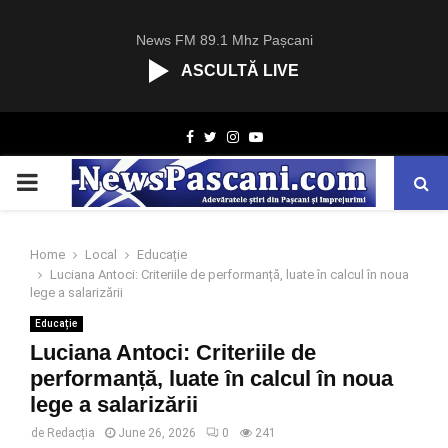
News FM 89.1 Mhz Pașcani
ASCULTĂ LIVE
R
Facebook
Twitter
Instagram
Youtube
C
A
PRIMARY
S
T
.
MENU
N
Home
Local
Educație
E
Luciana Antoci: Criteriile de performanță, luate în calcul în noua
T
lege a salarizării
Educație
Luciana Antoci: Criteriile de
performanță, luate în calcul în noua
lege a salarizării
de
Redacția
June 26, 2026
0
241