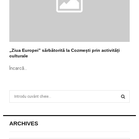
„Ziua Europei” sărbătorită la Cozmești prin activități
culturale
Încarcă...
S
e
a
S
r
c
E
ARCHIVES
h
f
A