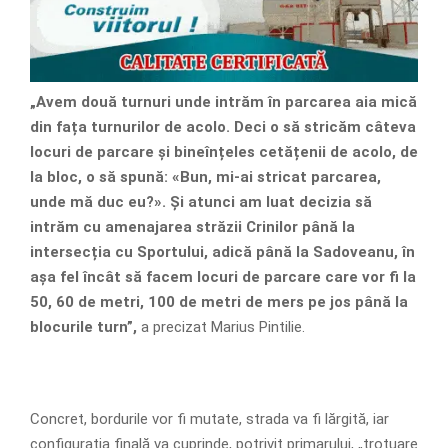
„Avem două turnuri unde intrăm în parcarea aia mică
din fața turnurilor de acolo. Deci o să stricăm câteva
locuri de parcare și bineînțeles cetățenii de acolo, de
la bloc, o să spună: «Bun, mi-ai stricat parcarea,
unde mă duc eu?». Și atunci am luat decizia să
intrăm cu amenajarea străzii Crinilor până la
intersecția cu Sportului, adică până la Sadoveanu, în
așa fel încât să facem locuri de parcare care vor fi la
50, 60 de metri, 100 de metri de mers pe jos până la
blocurile turn”,
a precizat Marius Pintilie.
Concret, bordurile vor fi mutate, strada va fi lărgită, iar
configurația finală va cuprinde, potrivit primarului, „trotuare