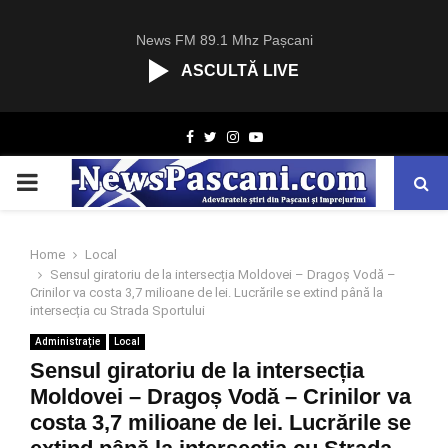
News FM 89.1 Mhz Pașcani
ASCULTĂ LIVE
R
Facebook
Twitter
Instagram
Youtube
C
A
PRIMARY
S
T
.
MENU
N
Home
Local
E
Sensul giratoriu de la intersecția Moldovei – Dragoș Vodă –
T
Crinilor va costa 3,7 milioane de lei. Lucrările se extind până la
intersecția cu Strada Sportului
Administrație
Local
Sensul giratoriu de la intersecția
Moldovei – Dragoș Vodă – Crinilor va
costa 3,7 milioane de lei. Lucrările se