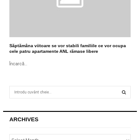
Săptămâna viitoare se vor stabili familiile ce vor ocupa
cele patru apartamente ANL rămase libere
Încarcă...
S
e
a
S
r
c
E
ARCHIVES
h
f
A
o