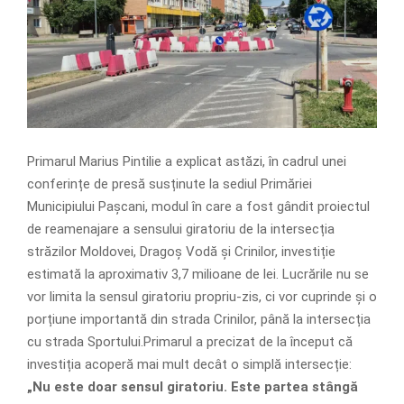
Primarul Marius Pintilie a explicat astăzi, în cadrul unei
conferințe de presă susținute la sediul Primăriei
Municipiului Pașcani, modul în care a fost gândit proiectul
de reamenajare a sensului giratoriu de la intersecția
străzilor Moldovei, Dragoș Vodă și Crinilor, investiție
estimată la aproximativ 3,7 milioane de lei. Lucrările nu se
vor limita la sensul giratoriu propriu-zis, ci vor cuprinde și o
porțiune importantă din strada Crinilor, până la intersecția
cu strada Sportului.Primarul a precizat de la început că
investiția acoperă mai mult decât o simplă intersecție:
„Nu este doar sensul giratoriu. Este partea stângă