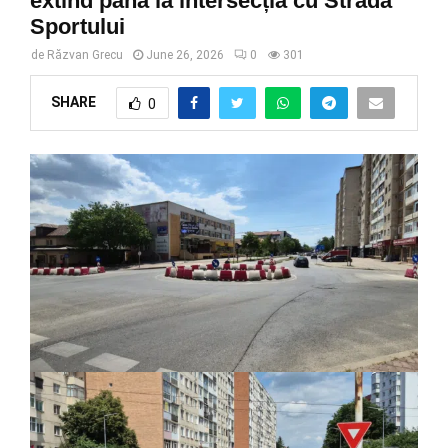
extind până la intersecția cu Strada
Sportului
de
Răzvan Grecu
June 26, 2026
0
301
SHARE
0