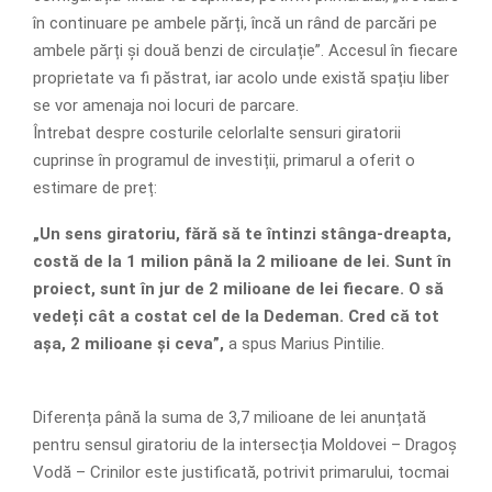
în continuare pe ambele părți, încă un rând de parcări pe
ambele părți și două benzi de circulație”. Accesul în fiecare
proprietate va fi păstrat, iar acolo unde există spațiu liber
se vor amenaja noi locuri de parcare.
Întrebat despre costurile celorlalte sensuri giratorii
cuprinse în programul de investiții, primarul a oferit o
estimare de preț:
„Un sens giratoriu, fără să te întinzi stânga-dreapta,
costă de la 1 milion până la 2 milioane de lei. Sunt în
proiect, sunt în jur de 2 milioane de lei fiecare. O să
vedeți cât a costat cel de la Dedeman. Cred că tot
așa, 2 milioane și ceva”,
a spus Marius Pintilie.
Diferența până la suma de 3,7 milioane de lei anunțată
pentru sensul giratoriu de la intersecția Moldovei – Dragoș
Vodă – Crinilor este justificată, potrivit primarului, tocmai