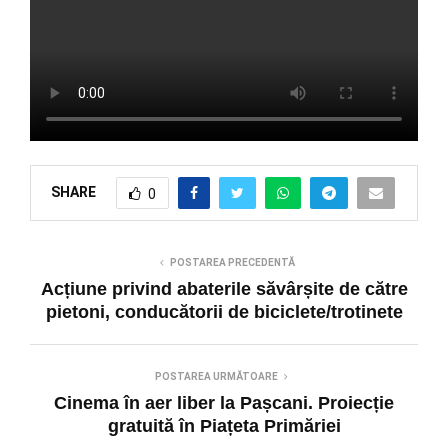
SHARE
0
POSTAREA PRECEDENTĂ
Acțiune privind abaterile săvârșite de către
pietoni, conducătorii de biciclete/trotinete
POSTAREA URMĂTOARE
Cinema în aer liber la Pașcani. Proiecție
gratuită în Piațeta Primăriei