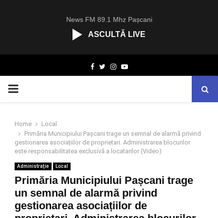
News FM 89.1 Mhz Pașcani
ASCULTĂ LIVE
R
Facebook
Twitter
Instagram
Youtube
C
A
PRIMARY
S
T
.
MENU
N
Home
Local
E
Primăria Municipiului Pașcani trage un semnal de alarmă privind
T
gestionarea asociațiilor de proprietari. Administrarea blocurilor
este responsabilitatea exclusivă a locatarilor (Video)
Administrație
Local
Primăria Municipiului Pașcani trage
un semnal de alarmă privind
gestionarea asociațiilor de