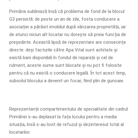
Primăria subliniază însă că problema de fond de la blocul
G3 persistă: de peste un an de zile, fosta conducere a
asociației a părăsit imobilul după vânzarea proprietății, iar
de atunci niciun alt locatar nu dorește să preia funcția de
președinte. Această lipsă de reprezentare are consecințe
directe: deși facturile către Apa Vital sunt achitate și
există bani disponibili în fondul de reparații și cel de
rulment, aceste sume sunt blocate și nu pot fi folosite
pentru că nu există o conducere legală. În tot acest timp,
subsolul blocului a devenit un focar, fiind plin de gunoaie.
Reprezentanții compartimentului de specialitate din cadrul
Primăriei s-au deplasat la fața locului pentru a media
situația, însă s-au lovit de refuzul și dezinteresul total al
locatarilor.