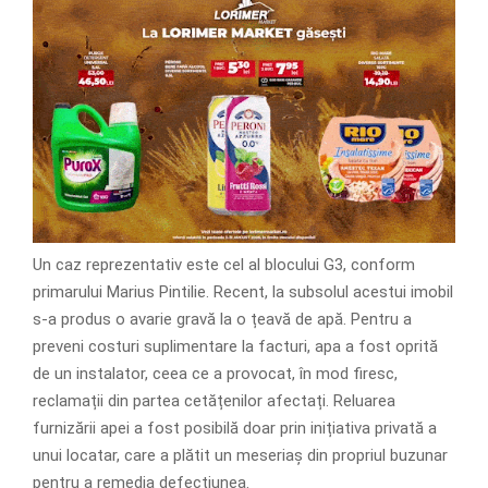
Un caz reprezentativ este cel al blocului G3, conform
primarului Marius Pintilie. Recent, la subsolul acestui imobil
s-a produs o avarie gravă la o țeavă de apă. Pentru a
preveni costuri suplimentare la facturi, apa a fost oprită
de un instalator, ceea ce a provocat, în mod firesc,
reclamații din partea cetățenilor afectați. Reluarea
furnizării apei a fost posibilă doar prin inițiativa privată a
unui locatar, care a plătit un meseriaș din propriul buzunar
pentru a remedia defecțiunea.