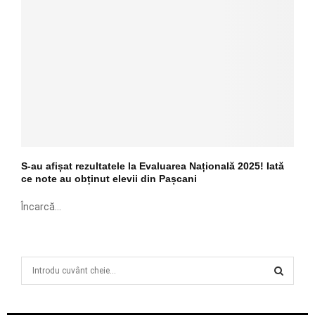
S-au afișat rezultatele la Evaluarea Națională 2025! Iată
ce note au obținut elevii din Pașcani
Încarcă...
S
e
a
S
r