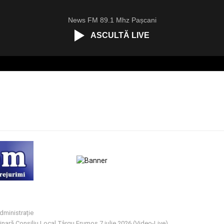
News FM 89.1 Mhz Pașcani
ASCULTĂ LIVE
dministrație
inară Consiliu Local Târgu Frumos 7 iulie 2026 (Video-Live)