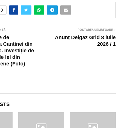
0
NTĂ
POSTAREA URMĂTOARE
e de
Anunț Delgaz Grid 8 iulie
 Cantinei din
2026 / 1
 Investiție de
e lei din
ene (Foto)
STS