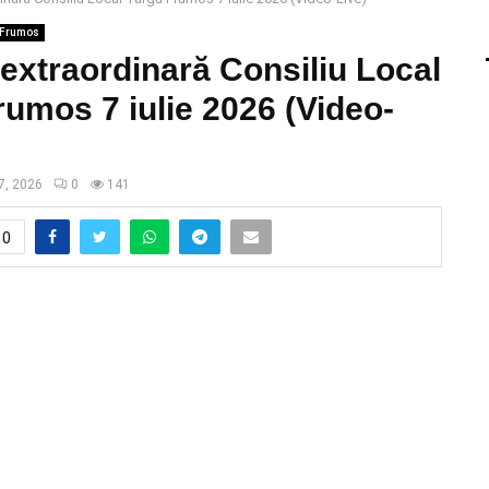
 Frumos
extraordinară Consiliu Local
umos 7 iulie 2026 (Video-
7, 2026
0
141
0