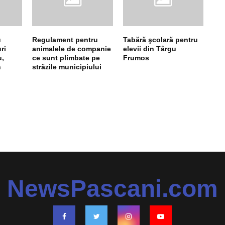
u
Regulament pentru
Tabără şcolară pentru
ri
animalele de companie
elevii din Târgu
u,
ce sunt plimbate pe
Frumos
n
străzile municipiului
NewsPascani.com