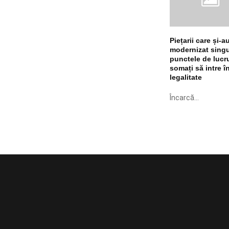
Piețarii care și-a
modernizat singu
punctele de lucr
somați să intre î
legalitate
Încarcă...