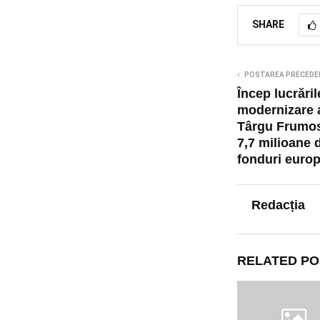
SHARE
POSTAREA PRECEDE
Încep lucrăril
modernizare a
Târgu Frumos.
7,7 milioane d
fonduri europ
Redacția
RELATED PO