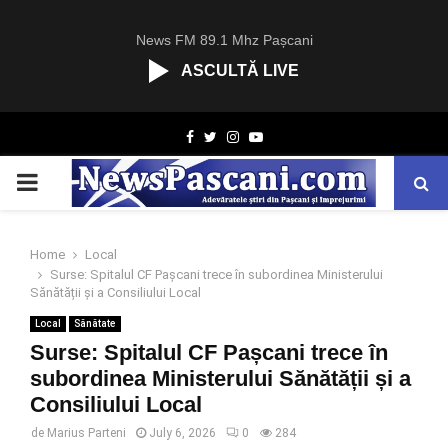
News FM 89.1 Mhz Pașcani
ASCULTĂ LIVE
R
Facebook
Twitter
Instagram
Youtube
C
A
PRIMARY
S
T
.
MENU
N
Home
Local
E
Surse: Spitalul CF Pașcani trece în subordinea Ministerului
T
Sănătății și a Consiliului Local
Local
Sănătate
Surse: Spitalul CF Pașcani trece în
subordinea Ministerului Sănătății și a
Consiliului Local
de
Marius Parteni
July 6, 2026
0
284