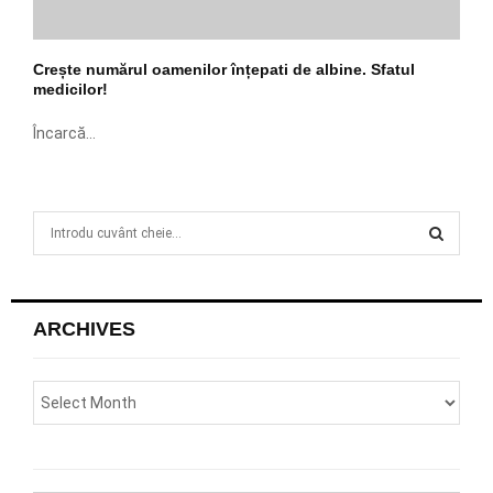
Crește numărul oamenilor înțepati de albine. Sfatul
medicilor!
Încarcă...
S
e
a
S
r
c
E
ARCHIVES
h
f
A
o
r
R
:
C