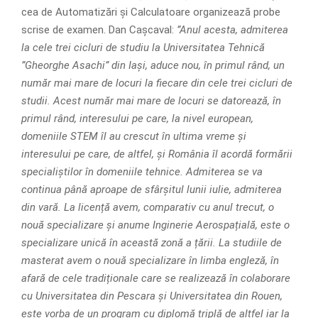
cea de Automatizări și Calculatoare organizează probe
scrise de examen. Dan Cașcaval:
”Anul acesta, admiterea
la cele trei cicluri de studiu la Universitatea Tehnică
”Gheorghe Asachi” din Iași, aduce nou, în primul rând, un
număr mai mare de locuri la fiecare din cele trei cicluri de
studii. Acest număr mai mare de locuri se datorează, în
primul rând, interesului pe care, la nivel european,
domeniile STEM îl au crescut în ultima vreme și
interesului pe care, de altfel, și România îl acordă formării
specialiștilor în domeniile tehnice. Admiterea se va
continua până aproape de sfârșitul lunii iulie, admiterea
din vară. La licență avem, comparativ cu anul trecut, o
nouă specializare și anume Inginerie Aerospațială, este o
specializare unică în această zonă a țării. La studiile de
masterat avem o nouă specializare în limba engleză, în
afară de cele tradiționale care se realizează în colaborare
cu Universitatea din Pescara și Universitatea din Rouen,
este vorba de un program cu diplomă triplă de altfel iar la