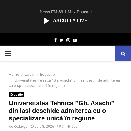
News FM 89.1 Mhz Pașcani
ASCULTĂ LIVE
R
Facebook
Twitter
Instagram
Youtube
C
A
PRIMARY
S
T
.
MENU
N
Home
Local
Educație
E
Universitatea Tehnică ”Gh. Asachi” din Iași deschide admiterea
T
cu o specializare unică în regiune
Educație
Universitatea Tehnică ”Gh. Asachi”
din Iași deschide admiterea cu o
specializare unică în regiune
de
Redacția
July 8, 2026
0
600