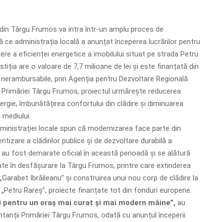
 din Târgu Frumos va intra într-un amplu proces de
 ce administrația locală a anunțat începerea lucrărilor pentru
ere a eficienței energetice a imobilului situat pe strada Petru
stiția are o valoare de 7,7 milioane de lei și este finanțată din
nerambursabile, prin Agenția pentru Dezvoltare Regională
t Primăriei Târgu Frumos, proiectul urmărește reducerea
rgie, îmbunătățirea confortului din clădire și diminuarea
 mediului.
ministrației locale spun că modernizarea face parte din
entizare a clădirilor publice și de dezvoltare durabilă a
e au fost demarate oficial în această perioadă și se alătură
flate în desfășurare la Târgu Frumos, printre care extinderea
„Garabet Ibrăileanu” și construirea unui nou corp de clădire la
 „Petru Rareș”, proiecte finanțate tot din fonduri europene.
i pentru un oraș mai curat și mai modern mâine”,
au
tanții Primăriei Târgu Frumos, odată cu anunțul începerii