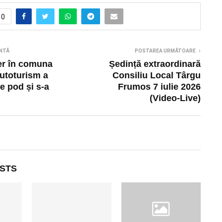
0
NTĂ
POSTAREA URMĂTOARE
er în comuna
Ședință extraordinară
utoturism a
Consiliu Local Târgu
e pod și s-a
Frumos 7 iulie 2026
(Video-Live)
STS