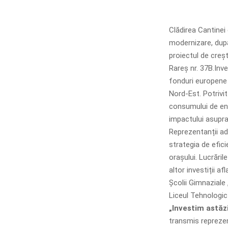
Clădirea Cantinei
modernizare, după
proiectul de creșt
Rareș nr. 37B.Inve
fonduri europene 
Nord-Est. Potrivi
consumului de ene
impactului asupra
Reprezentanții ad
strategia de efici
orașului. Lucrăril
altor investiții a
Școlii Gimnaziale 
Liceul Tehnologic
„Investim astăz
transmis reprezen