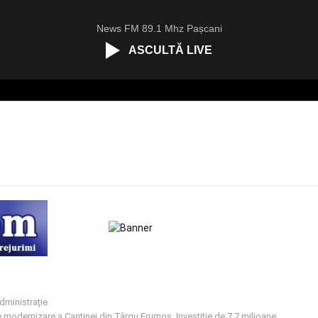
News FM 89.1 Mhz Pașcani
ASCULTĂ LIVE
dministrație
e modernizare a Cantinei din Târgu Frumos. Investiție de 7,7 milioane