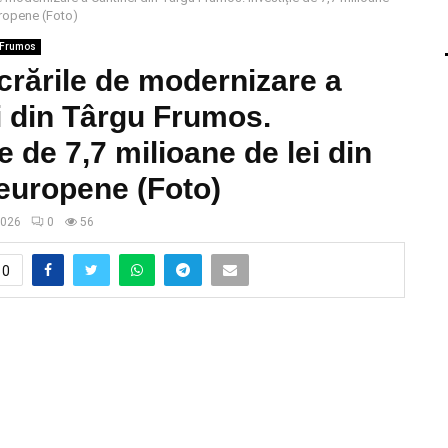
uropene (Foto)
 Frumos
crările de modernizare a
i din Târgu Frumos.
ie de 7,7 milioane de lei din
 europene (Foto)
2026
0
56
0