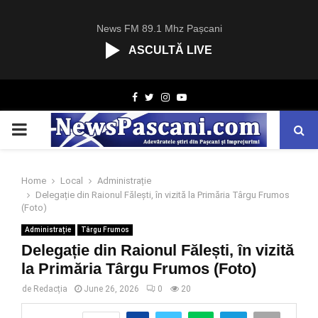
News FM 89.1 Mhz Pașcani
ASCULTĂ LIVE
R
Facebook
Twitter
Instagram
Youtube
C
A
PRIMARY
S
T
.
MENU
N
Home
Local
Administrație
E
Delegație din Raionul Fălești, în vizită la Primăria Târgu Frumos
T
(Foto)
Administrație
Târgu Frumos
Delegație din Raionul Fălești, în vizită
la Primăria Târgu Frumos (Foto)
de
Redacția
June 26, 2026
0
20