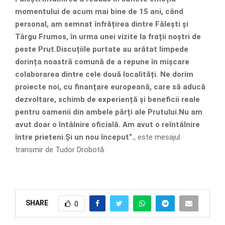
momentului de acum mai bine de 15 ani, când
personal, am semnat înfrățirea dintre Fălești și
Târgu Frumos, în urma unei vizite la frații noștri de
peste Prut.Discuțiile purtate au arătat limpede
dorința noastră comună de a repune în mișcare
colaborarea dintre cele două localități. Ne dorim
proiecte noi, cu finanțare europeană, care să aducă
dezvoltare, schimb de experiență și beneficii reale
pentru oamenii din ambele părți ale Prutului.Nu am
avut doar o întâlnire oficială. Am avut o reîntâlnire
între prieteni.Și un nou început“.
, este mesajul
transmir de Tudor Drobotă.
SHARE
0