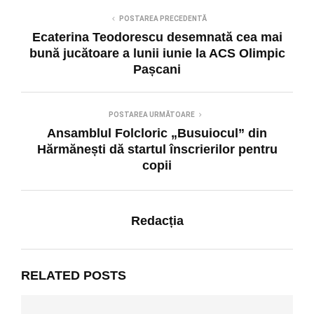
POSTAREA PRECEDENTĂ
Ecaterina Teodorescu desemnată cea mai
bună jucătoare a lunii iunie la ACS Olimpic
Pașcani
POSTAREA URMĂTOARE
Ansamblul Folcloric „Busuiocul” din
Hărmănești dă startul înscrierilor pentru
copii
Redacția
RELATED POSTS