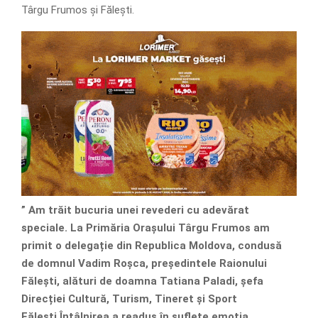
Târgu Frumos și Fălești.
” Am trăit bucuria unei revederi cu adevărat
speciale. La Primăria Orașului Târgu Frumos am
primit o delegație din Republica Moldova, condusă
de domnul Vadim Roșca, președintele Raionului
Fălești, alături de doamna Tatiana Paladi, șefa
Direcției Cultură, Turism, Tineret și Sport
Fălești.Întâlnirea a readus în suflete emoția