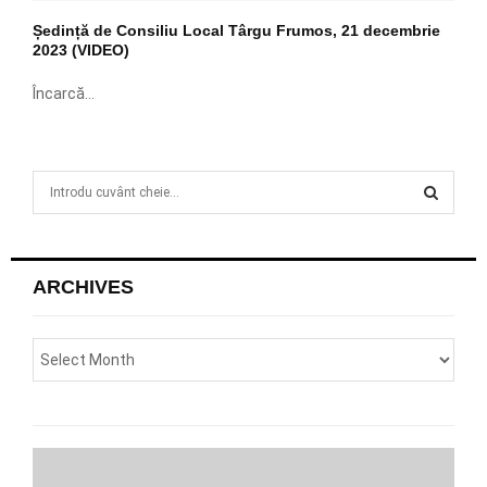
Ședință de Consiliu Local Târgu Frumos, 21 decembrie
2023 (VIDEO)
Încarcă...
S
e
a
S
r
c
E
ARCHIVES
h
f
A
o
r
R
:
C
H