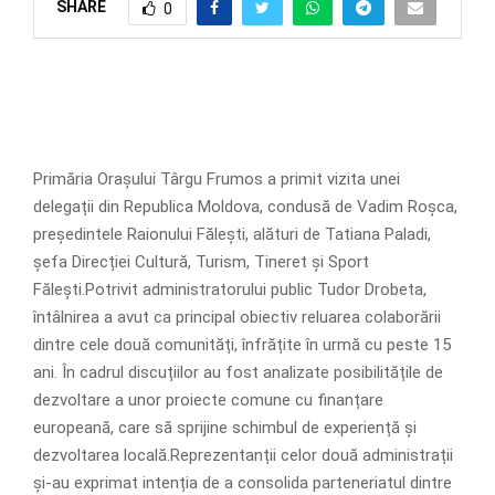
SHARE
0
Primăria Orașului Târgu Frumos a primit vizita unei
delegații din Republica Moldova, condusă de Vadim Roșca,
președintele Raionului Fălești, alături de Tatiana Paladi,
șefa Direcției Cultură, Turism, Tineret și Sport
Fălești.Potrivit administratorului public Tudor Drobeta,
întâlnirea a avut ca principal obiectiv reluarea colaborării
dintre cele două comunități, înfrățite în urmă cu peste 15
ani. În cadrul discuțiilor au fost analizate posibilitățile de
dezvoltare a unor proiecte comune cu finanțare
europeană, care să sprijine schimbul de experiență și
dezvoltarea locală.Reprezentanții celor două administrații
și-au exprimat intenția de a consolida parteneriatul dintre