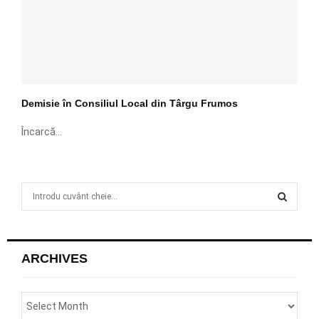
Demisie în Consiliul Local din Târgu Frumos
Încarcă...
S
e
a
S
r
c
E
ARCHIVES
h
f
A
o
r
R