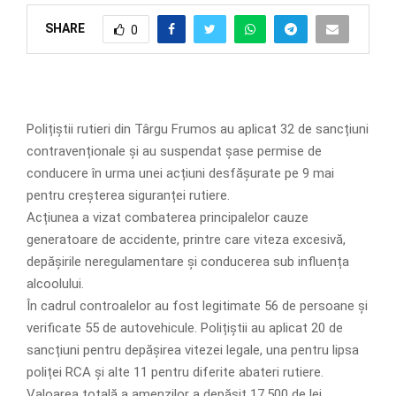
SHARE
0
Polițiștii rutieri din Târgu Frumos au aplicat 32 de sancțiuni
contravenționale și au suspendat șase permise de
conducere în urma unei acțiuni desfășurate pe 9 mai
pentru creșterea siguranței rutiere.
Acțiunea a vizat combaterea principalelor cauze
generatoare de accidente, printre care viteza excesivă,
depășirile neregulamentare și conducerea sub influența
alcoolului.
În cadrul controalelor au fost legitimate 56 de persoane și
verificate 55 de autovehicule. Polițiștii au aplicat 20 de
sancțiuni pentru depășirea vitezei legale, una pentru lipsa
poliței RCA și alte 11 pentru diferite abateri rutiere.
Valoarea totală a amenzilor a depășit 17.500 de lei.