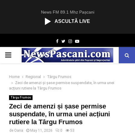
News FM 89.1 Mhz Pașcani
ASCULTĂ LIVE
R
Facebook
Twitter
Instagram
Youtube
C
A
PRIMARY
S
T
.
MENU
N
Home
Regional
Târgu Frumos
E
Zeci de amenzi și șase permise suspendate, în urma unei
T
acțiuni rutiere la Târgu Frumos
Târgu Frumos
Zeci de amenzi și șase permise
suspendate, în urma unei acțiuni
rutiere la Târgu Frumos
de
Oana
May 11, 2026
0
53