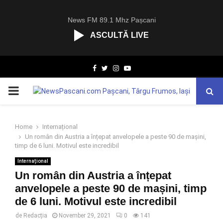
News FM 89.1 Mhz Pașcani
ASCULTĂ LIVE
R
Facebook
Twitter
Instagram
Youtube
C
A
PRIMARY
S
T
.
MENU
N
Home
Internațional
E
Un român din Austria a înțepat anvelopele a peste 90 de mașini,
T
timp de 6 luni. Motivul este incredibil
Internațional
Un român din Austria a înțepat
anvelopele a peste 90 de mașini, timp
de 6 luni. Motivul este incredibil
de
Redacția
November 29, 2021
0
141