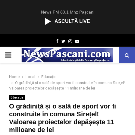
News FM 89.1 Mhz Pașcani
ASCULTĂ LIVE
R
Facebook
Twitter
Instagram
Youtube
C
A
PRIMARY
S
T
.
MENU
N
Home
Local
Educație
E
O grădiniță și o sală de sport vor fi construite în comuna Sirețel!
T
Valoarea proiectelor depășește 11 milioane de lei
Educație
O grădiniță și o sală de sport vor fi
construite în comuna Sirețel!
Valoarea proiectelor depășește 11
milioane de lei