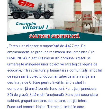
„Terenul studiat are o suprafață de 4.427 mp. Pe
amplasament se propune realizarea unei grădinițe (C2-
GRADINITA) în satul Humosu din comuna Sirețel. Se
urmărește atingerea unor obiective strategice legate de
educație, infrastructură și bunăstarea comunității. Imobilul
ce reprezintă obiectul documentației de intervenție are
destinația de Clădire pentru învățământ, având în
componență următoarele funcțiuni: Funcțiuni principale:
Săli de grupă, Sală multifuncțională. Funcțiuni secundare:
cabinet, grupuri sanitare, depozitare, spațiu tehnic.
Funcțiuni conexe: Holuri. Termenul-limită în care