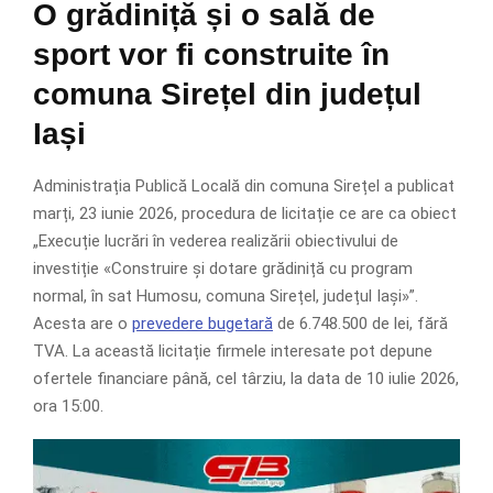
O grădiniță și o sală de
sport vor fi construite în
comuna Sirețel din județul
Iași
Administrația Publică Locală din comuna Sirețel a publicat
marți, 23 iunie 2026, procedura de licitație ce are ca obiect
„Execuție lucrări în vederea realizării obiectivului de
investiție «Construire și dotare grădiniță cu program
normal, în sat Humosu, comuna Sirețel, județul Iași»”.
Acesta are o
prevedere bugetară
de 6.748.500 de lei, fără
TVA. La această licitație firmele interesate pot depune
ofertele financiare până, cel târziu, la data de 10 iulie 2026,
ora 15:00.