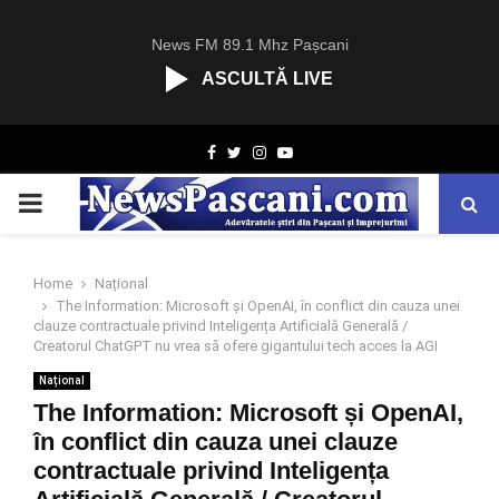
News FM 89.1 Mhz Pașcani
ASCULTĂ LIVE
R
Facebook
Twitter
Instagram
Youtube
C
A
PRIMARY
S
T
.
MENU
N
Home
Național
E
The Information: Microsoft și OpenAI, în conflict din cauza unei
T
clauze contractuale privind Inteligența Artificială Generală /
Creatorul ChatGPT nu vrea să ofere gigantului tech acces la AGI
Național
The Information: Microsoft și OpenAI,
în conflict din cauza unei clauze
contractuale privind Inteligența