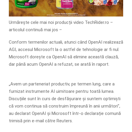
Urmărește cele mai noi producții video TechRider.ro –
articolul continuă mai jos –
Conform termenilor actuali, atunci când OpenAI realizează
AGI, accesul Microsoft la o astfel de tehnologie ar fi nul.
Microsoft dorește ca OpenAI să elimine această clauză,
dar până acum OpenAI a refuzat, se arată în raport.
„Avem un parteneriat productiv, pe termen lung, care a
furnizat instrumente AI uimitoare pentru toată lumea.
Discuțiile sunt în curs de desfășurare și suntem optimiști
că vom continua să construim împreună în anii următori”,
au declarat OpenAI și Microsoft într-o declarație comună
trimisă prin e-mail către Reuters.