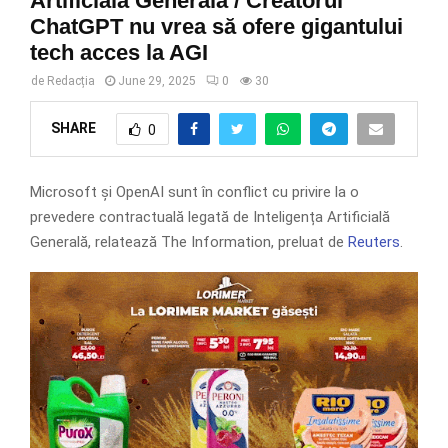
Artificială Generală / Creatorul
ChatGPT nu vrea să ofere gigantului
tech acces la AGI
de
Redacția
June 29, 2025
0
30
SHARE
0
Microsoft și OpenAI sunt în conflict cu privire la o
prevedere contractuală legată de Inteligența Artificială
Generală, relatează The Information, preluat de
Reuters
.