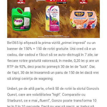
Bet365 îşi afișează la prima vizită „primei impresii” cu un
banner de 150% + 150 de rotiri gratuite. Unii cred că e un
cadou, dar cadoul e făcut să se auto‑distrugă în 7 zile, iar
fiecare rotire gratuită valorează, în medie, 0,20 lei și are un
RTP de 92%, deci practic primeşti 30 de lei de “luck”. Dar,
de fapt, 30 de lei înseamnă un pariu de 150 de lei dacă vrei
să atingi cerinţa de wagering.
Unibet, pe de altă parte, oferă 50 de rotiri la slotul Gonzo’s
Quest, care are volatilitatea “high”. Comparativ cu
Starburst, ce e mai „fluent”, Gonzo poate transforma 10
lei în 0 în 10 secunde. Dacă nu vrei să pierzi, ar trebui să