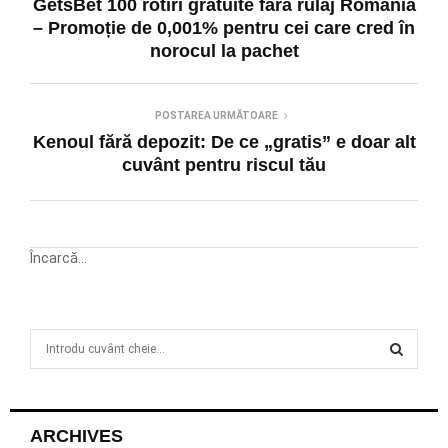
GetsBet 100 rotiri gratuite fără rulaj România
– Promoție de 0,001% pentru cei care cred în
norocul la pachet
POSTAREA URMĂTOARE
Kenoul fără depozit: De ce „gratis” e doar alt
cuvânt pentru riscul tău
Încarcă...
S
e
a
S
r
c
E
ARCHIVES
h