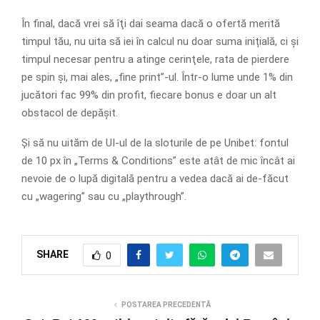
În final, dacă vrei să îţi dai seama dacă o ofertă merită
timpul tău, nu uita să iei în calcul nu doar suma inițială, ci și
timpul necesar pentru a atinge cerinţele, rata de pierdere
pe spin și, mai ales, „fine print”-ul. Într-o lume unde 1% din
jucători fac 99% din profit, fiecare bonus e doar un alt
obstacol de depășit.
Și să nu uităm de UI‑ul de la sloturile de pe Unibet: fontul
de 10 px în „Terms & Conditions” este atât de mic încât ai
nevoie de o lupă digitală pentru a vedea dacă ai de‑făcut
cu „wagering” sau cu „playthrough”.
SHARE
0
POSTAREA PRECEDENTĂ