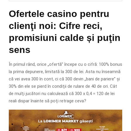
Ofertele casino pentru
clienţi noi: Cifre reci,
promisiuni calde și puţin
sens
În primul rând, orice „ofertă” începe cu o cifră: 100% bonus
la prima depunere, limitată la 300 de lei. Asta nu înseamnă
că vei avea 300 în cont, ci că 300 devin „bani de pariere” și
30% din ele se pierd în condiţii de rulare de 40 de ori. Cât
de mulţi jucători nu calculează că 300 x 0,4 = 120 de lei
reali dispar înainte să poţi retrage ceva?