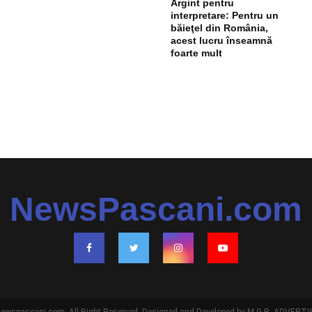
Argint pentru
interpretare: Pentru un
băieţel din România,
acest lucru înseamnă
foarte mult
NewsPascani.com
ewspascani.com. All Right Reserved. Designed and Developed by M.G.R. ADVERTIS