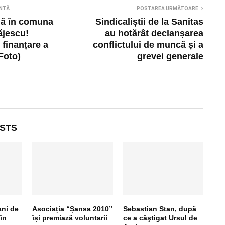
NTĂ
POSTAREA URMĂTOARE
uă în comuna
Sindicaliștii de la Sanitas
ăjescu!
au hotărât declanșarea
 finanțare a
conflictului de muncă și a
Foto)
grevei generale
STS
ani de
Asociația “Șansa 2010”
Sebastian Stan, după
 în
își premiază voluntarii
ce a câştigat Ursul de