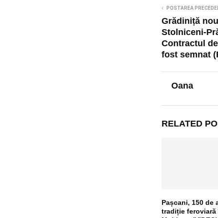
POSTAREA PRECEDE
Grădiniță no
Stolniceni-Pr
Contractul de
fost semnat (
Oana
RELATED PO
Pașcani, 150 de 
tradiție feroviară