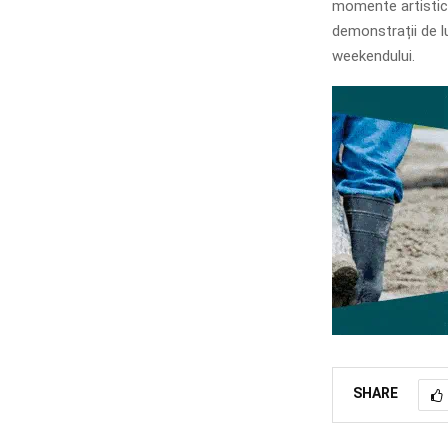
momente artistice
demonstrații de l
weekendului.
SHARE