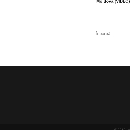
Moldova (VIDEO)
Încarcă...
@2019 - n