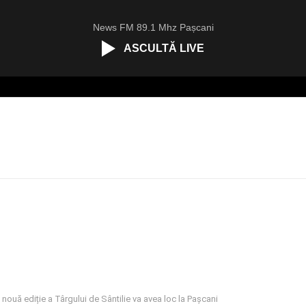
News FM 89.1 Mhz Pașcani
ASCULTĂ LIVE
 nouă ediție a Târgului de Sântilie va avea loc la Pașcani