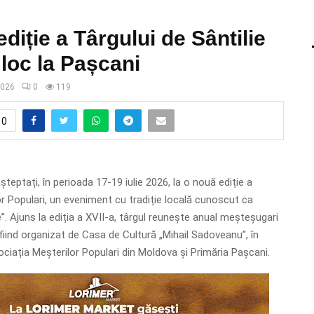
diție a Târgului de Sântilie
loc la Pașcani
2026
0
119
0
teptați, în perioada 17-19 iulie 2026, la o nouă ediție a
or Populari, un eveniment cu tradiție locală cunoscut ca
e”. Ajuns la ediția a XVII-a, târgul reunește anual meșteșugari
fiind organizat de Casa de Cultură „Mihail Sadoveanu”, în
ciația Meșterilor Populari din Moldova și Primăria Pașcani.