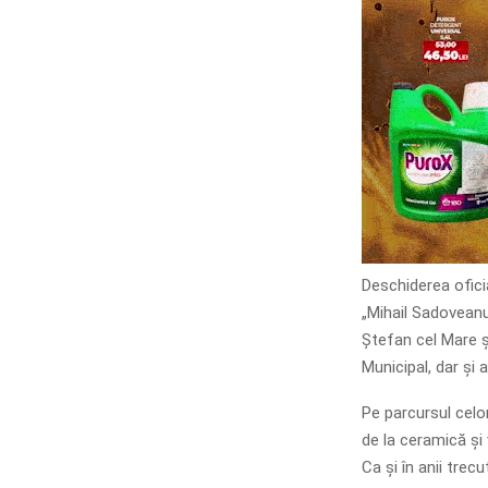
Deschiderea oficia
„Mihail Sadoveanu
Ștefan cel Mare ș
Municipal, dar și 
Pe parcursul celor
de la ceramică și 
Ca și în anii trecu