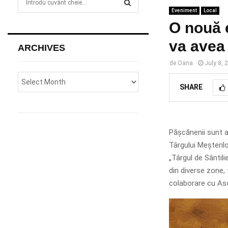
e
Eveniment
Local
a
S
O nouă e
r
c
va avea 
E
ARCHIVES
h
f
A
de
Oana
July 8, 
o
r
R
SHARE
:
C
H
Pășcănenii sunt aș
Târgului Meșteril
„Târgul de Sântili
din diverse zone, 
colaborare cu Aso