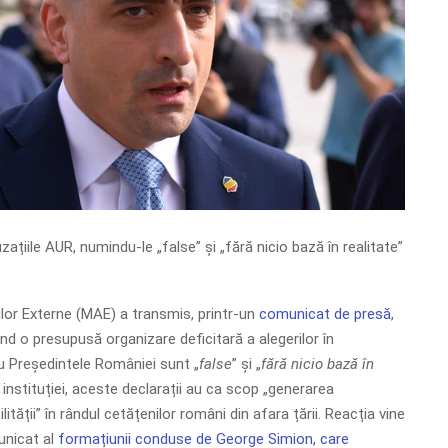
țiile AUR, numindu-le „false” și „fără nicio bază în realitate”
ilor Externe (MAE) a transmis, printr-un
comunicat de presă
,
vind o presupusă organizare deficitară a alegerilor în
u Președintele României sunt „
false
” și „
fără nicio bază în
it instituției, aceste declarații au ca scop „generarea
ilității” în rândul cetățenilor români din afara țării. Reacția vine
unicat al
formațiunii conduse de George Simion, care