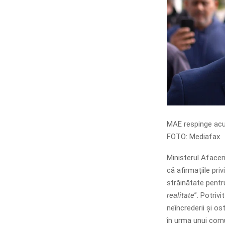
MAE respinge acuza
FOTO: Mediafax
Ministerul Afacer
că afirmațiile pri
străinătate pentr
realitate
”. Potriv
neîncrederii și ost
în urma unui com