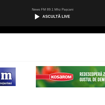
News FM 89.1 Mhz Pașcani
ASCULTĂ LIVE