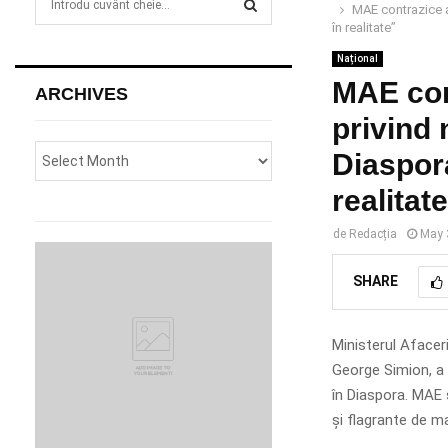
MAE contrazice ac
e
în realitate”
a
S
r
Național
c
MAE con
E
ARCHIVES
h
privind 
f
A
o
Diaspora
r
R
:
realitat
C
de
Redacția
May 
H
SHARE
Ministerul Afacer
George Simion, a 
în Diaspora. MAE s
și flagrante de ma