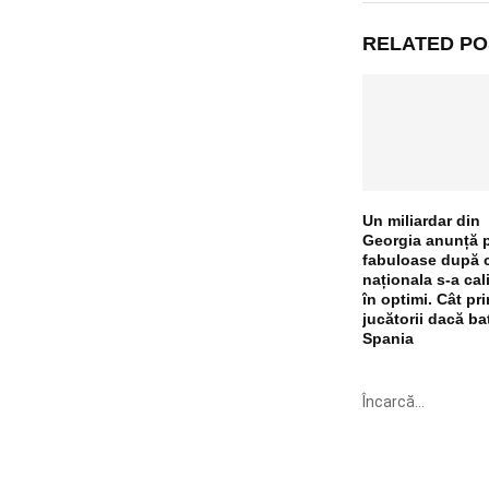
RELATED PO
Un miliardar din
Georgia anunță 
fabuloase după 
naționala s-a cali
în optimi. Cât pr
jucătorii dacă bat
Spania
Încarcă...