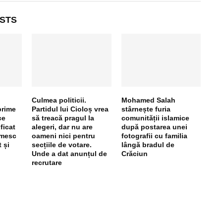
STS
Culmea politicii.
Mohamed Salah
prime
Partidul lui Cioloș vrea
stârnește furia
ce
să treacă pragul la
comunității islamice
ficat
alegeri, dar nu are
după postarea unei
imesc
oameni nici pentru
fotografii cu familia
 și
secțiile de votare.
lângă bradul de
Unde a dat anunțul de
Crăciun
recrutare