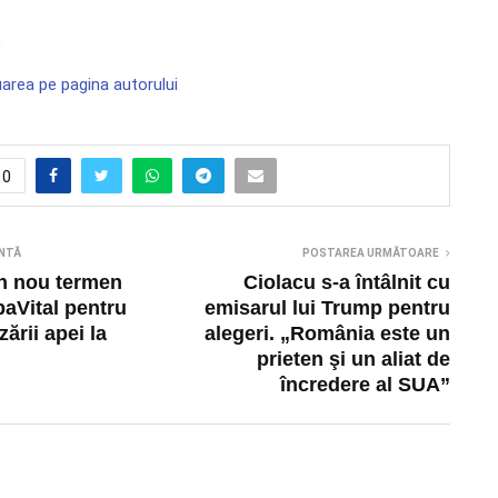
,
area pe pagina autorului
0
NTĂ
POSTAREA URMĂTOARE
Un nou termen
Ciolacu s-a întâlnit cu
aVital pentru
emisarul lui Trump pentru
zării apei la
alegeri. „România este un
prieten şi un aliat de
încredere al SUA”