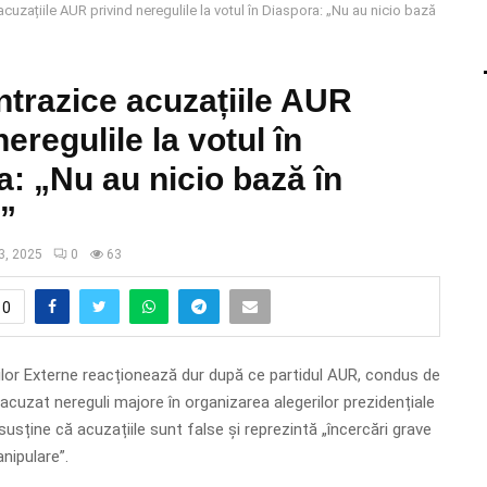
uzațiile AUR privind neregulile la votul în Diaspora: „Nu au nicio bază
trazice acuzațiile AUR
neregulile la votul în
: „Nu au nicio bază în
e”
3, 2025
0
63
0
ilor Externe reacționează dur după ce partidul AUR, condus de
acuzat nereguli majore în organizarea alegerilor prezidențiale
usține că acuzațiile sunt false și reprezintă „încercări grave
nipulare”.