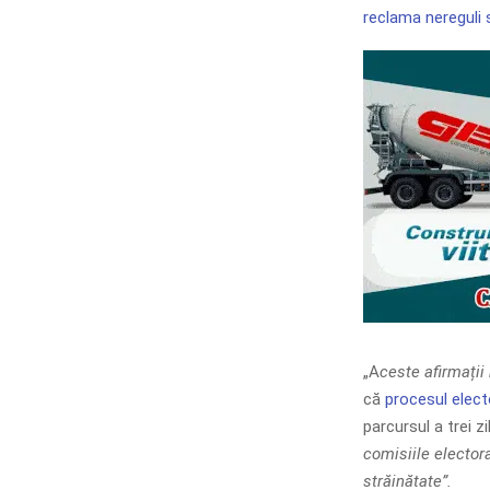
reclama nereguli 
„A
ceste afirmații 
că
procesul elect
parcursul a trei zil
comisiile electora
străinătate”.