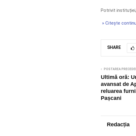
Potrivit instituției
» Citește continu
SHARE
POSTAREA PRECEDE
Ultimă oră: 
avansat de Ap
reluarea furni
Pașcani
Redacția