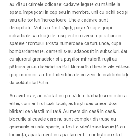
au văzut crimele odioase: cadavre legate cu mâinile la
spate, împușcați în cap sau în membre, unii cu ochii scoși
sau alte torturi îngrozitoare. Unele cadavre sunt
decapitate. Mulți au fost răpiți, puși să sape gropi
individuale sau luați de ruși pentru diverse operațiuni în
spatele frontului. Există numeroase cazuri, unde, după
bombardamente, oamenii s-au adăpostit în subsoluri, dar
cu ajutorul grenadelor și a puștilor mitralieră, rușii au
pătruns și i-au lichidat astfel. Numai în ultimele zile câteva
gropi comune au fost identificate cu zeci de civili lichidați
de soldații lui Putin.
Au avut liste, au căutat cu precădere bărbați și membri ai
elitei, cum ar fi oficiali locali, activiști sau uneori doar
bărbați de vârstă militară. Au mers din casă în casă,
blocurile și casele care nu sunt complet distruse au
geamurile și ușile sparte, a fost o vânătoare locuință cu
locuință, apartament cu apartament. Lunetiștii au stat