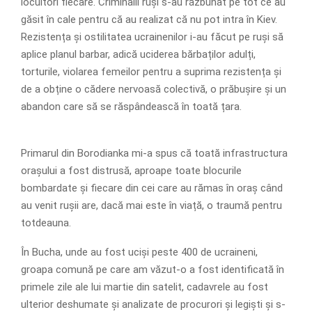
locuitori fiecare. Criminalii ruși s-au răzbunat pe tot ce au
găsit în cale pentru că au realizat că nu pot intra în Kiev.
Rezistența și ostilitatea ucrainenilor i-au făcut pe ruși să
aplice planul barbar, adică uciderea bărbaților adulți,
torturile, violarea femeilor pentru a suprima rezistența și
de a obține o cădere nervoasă colectivă, o prăbușire și un
abandon care să se răspândească în toată țara.
Primarul din Borodianka mi-a spus că toată infrastructura
orașului a fost distrusă, aproape toate blocurile
bombardate și fiecare din cei care au rămas în oraș când
au venit rușii are, dacă mai este în viață, o traumă pentru
totdeauna.
În Bucha, unde au fost uciși peste 400 de ucraineni,
groapa comună pe care am văzut-o a fost identificată în
primele zile ale lui martie din satelit, cadavrele au fost
ulterior deshumate și analizate de procurori și legiști și s-