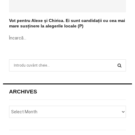
Vot pentru Alexe și Chirica. Ei sunt candidații cu cea mai
mare susținere la alegerile locale (P)
Încarcă...
S
e
a
S
r
c
E
ARCHIVES
h
f
A
o
r
R
:
C