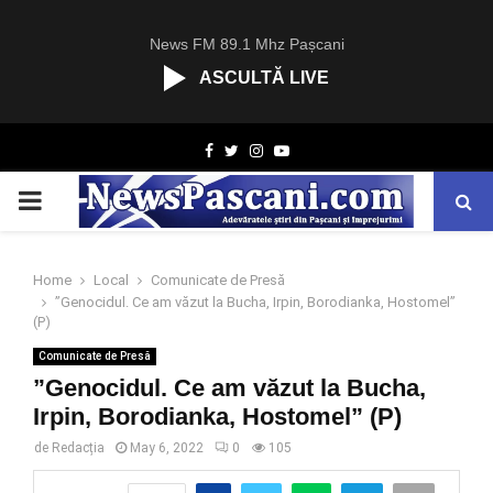
News FM 89.1 Mhz Pașcani
ASCULTĂ LIVE
R
Facebook
Twitter
Instagram
Youtube
C
A
PRIMARY
S
T
.
MENU
N
Home
Local
Comunicate de Presă
E
”Genocidul. Ce am văzut la Bucha, Irpin, Borodianka, Hostomel”
T
(P)
Comunicate de Presă
”Genocidul. Ce am văzut la Bucha,
Irpin, Borodianka, Hostomel” (P)
de
Redacția
May 6, 2022
0
105