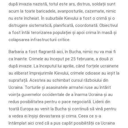
după invazia nazistă, totul este ars, distrus, soldații sunt
acum la toate baricadele, avanposturile, cazemate, nimic
nu este încheiat. În suburbiile Kievului a fost o crimă și o
distrugere sistematică, planificată, coordonată. Obiectivul
a fost întâi terorizarea populației și apoi crima în masă și
colapsarea infrastructurii critice.
Barbaria a fost flagrantă aici, în Bucha, nimic nu va mai fi
ca înainte. Crimele au început pe 25 februarie, a două zi
după invazie. La începutul lui aprilie, când forțele ucrainene
au eliberat împrejurimile Kievului, crimele odioase au ieșit la
suprafață. Acestea au schimbat cursul războiului din
Ucraina. Torturile și asasinatele armatei ruse au întărit
voința guvernelor occidentale de a înarma Ucraina și au
redus posibilitatea pentru o pace negociată. Liderii din
toată Europa au venit la Bucha și continuă să vină pentru
a vedea ei înșiși devastarea și crima. Ceea ce s-a
întâmplat aici cred că a pus capăt posibilității ca Ucraina