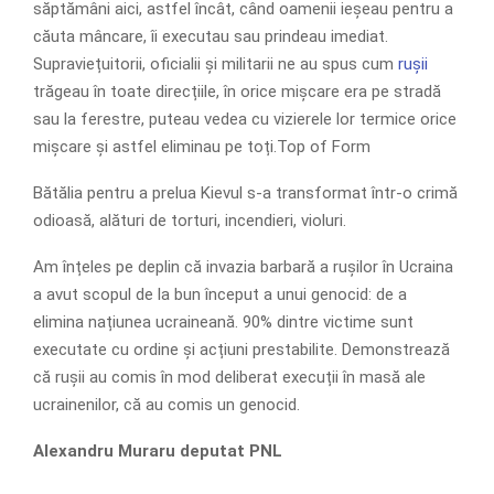
săptămâni aici, astfel încât, când oamenii ieșeau pentru a
căuta mâncare, îi executau sau prindeau imediat.
Supraviețuitorii, oficialii și militarii ne au spus cum
rușii
trăgeau în toate direcțiile, în orice mișcare era pe stradă
sau la ferestre, puteau vedea cu vizierele lor termice orice
mișcare și astfel eliminau pe toți.Top of Form
Bătălia pentru a prelua Kievul s-a transformat într-o crimă
odioasă, alături de torturi, incendieri, violuri.
Am înțeles pe deplin că invazia barbară a rușilor în Ucraina
a avut scopul de la bun început a unui genocid: de a
elimina națiunea ucraineană. 90% dintre victime sunt
executate cu ordine și acțiuni prestabilite. Demonstrează
că rușii au comis în mod deliberat execuții în masă ale
ucrainenilor, că au comis un genocid.
Alexandru Muraru deputat PNL