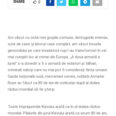
SHARE
0
Am văzut cu ochii mei gropile comune, distrugerile imense,
sute de case și blocuri rase complet, am văzut locurile
genocidului pe care invadatorii ruși l-au transformat în cel
mai cumplit loc al crimei din Europa. „A doua armată a
lumii” s-a dovedit a fi o armată de violatori și tâlhari,
criminali odioși care nu mai pot fi considerați ființe umane.
Garda națională rusă, mercenarii ceceni, soldații Armatei
Ruse au făcut ca 80 de ani de civilizație după al doilea
război mondial să fie șterși.
Toate împrejurimile Kievului arată ca în al doilea război
mondial. Pădurile din jurul Kievului arată ca acum 80 de ani,