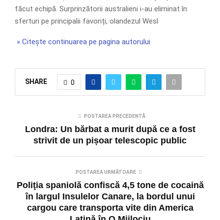
făcut echipă. Surprinzătorii australieni i-au eliminat în
sferturi pe principalii favoriți, olandezul Wesl
» Citește continuarea pe pagina autorului
SHARE
0
POSTAREA PRECEDENTĂ
Londra: Un bărbat a murit după ce a fost
strivit de un pișoar telescopic public
POSTAREA URMĂTOARE
​Poliţia spaniolă confiscă 4,5 tone de cocaină
în largul Insulelor Canare, la bordul unui
cargou care transporta vite din America
Latină în O.Mijlociu