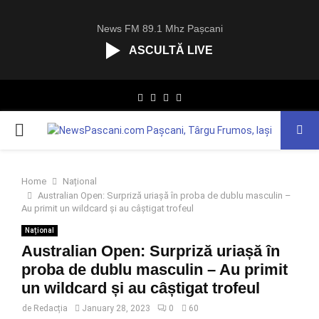
News FM 89.1 Mhz Pașcani
ASCULTĂ LIVE
R
Facebook
Twitter
Instagram
Youtube
C
A
PRIMARY
S
T
.
MENU
N
Home
Național
E
Australian Open: Surpriză uriașă în proba de dublu masculin –
T
Au primit un wildcard și au câștigat trofeul
Național
Australian Open: Surpriză uriașă în
proba de dublu masculin – Au primit
un wildcard și au câștigat trofeul
de
Redacția
January 28, 2023
0
60