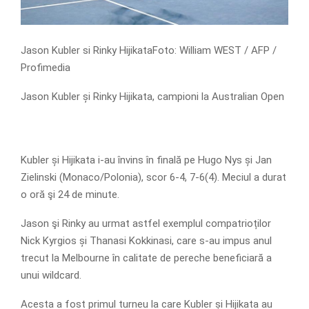
Jason Kubler si Rinky HijikataFoto: William WEST / AFP /
Profimedia
Jason Kubler și Rinky Hijikata, campioni la Australian Open
Kubler și Hijikata i-au învins în finală pe Hugo Nys și Jan
Zielinski (Monaco/Polonia), scor 6-4, 7-6(4). Meciul a durat
o oră şi 24 de minute.
Jason şi Rinky au urmat astfel exemplul compatrioților
Nick Kyrgios și Thanasi Kokkinasi, care s-au impus anul
trecut la Melbourne în calitate de pereche beneficiară a
unui wildcard.
Acesta a fost primul turneu la care Kubler și Hijikata au