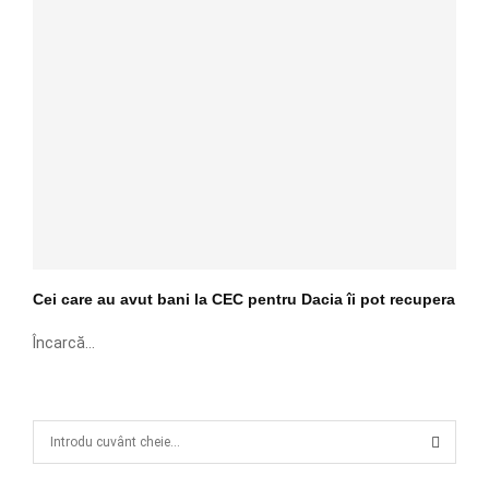
Cei care au avut bani la CEC pentru Dacia îi pot recupera
Încarcă...
S
e
a
S