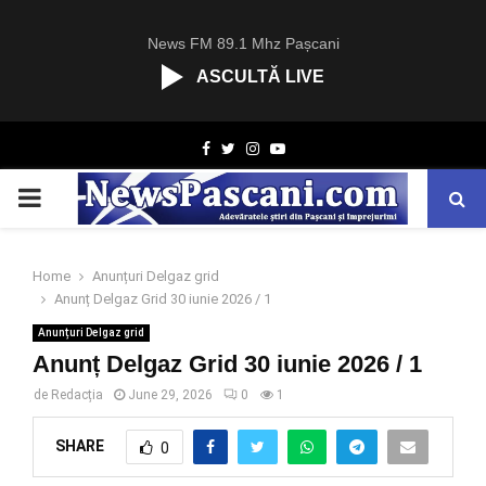
News FM 89.1 Mhz Pașcani
ASCULTĂ LIVE
R
Facebook
Twitter
Instagram
Youtube
C
A
PRIMARY
S
T
.
MENU
N
Home
Anunțuri Delgaz grid
E
Anunț Delgaz Grid 30 iunie 2026 / 1
T
Anunțuri Delgaz grid
Anunț Delgaz Grid 30 iunie 2026 / 1
de
Redacția
June 29, 2026
0
1
SHARE
0