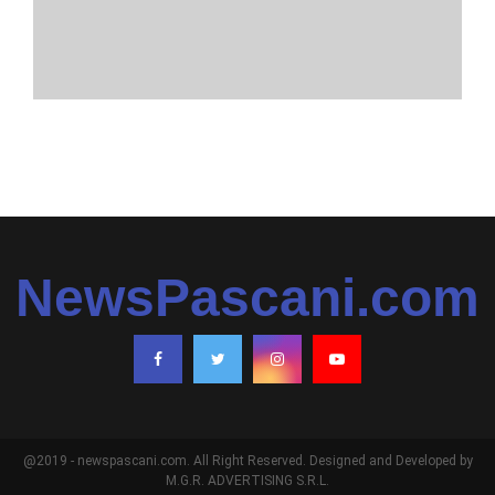
NewsPascani.com
@2019 - newspascani.com. All Right Reserved. Designed and Developed by
M.G.R. ADVERTISING S.R.L.