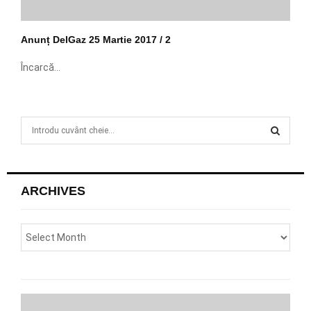
Anunț DelGaz 25 Martie 2017 / 2
Încarcă...
S
e
a
S
r
c
E
ARCHIVES
h
f
A
o
r
R
:
C
H