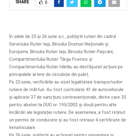
SHARE
0
În zilele de 25 și 26 iunie a.c., polițiștii rutieri din cadrul
Serviciului Rutier Iași, Biroului Drumuri Naționale și
Europene, Biroului Rutier Iași, Biroului Rutier Pașcani,
Compartimentului Rutier Târgu Frumos și
Compartimentului Rutier Hârlău au desfășurat acțiuni pe
principalele artere de circulație din județ.
Pe 25 iunie, verificările au vizat legalitatea transporturilor
rutiere de mărfuri. Au fost controlate 41 de autovehicule
și aplicate 37 de sancțiuni contravenționale, dintre care 35
pentru abateri la OUG nr. 195/2002 și două pentru alte
încălcări ale legislației rutiere. De asemenea, a fost reținut
un permis de conducere și au fost retrase 4 certificate de
înmatriculare.
Pe 26 iunie, polițiștii au acționat pentru prevenirea și