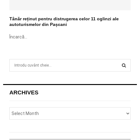
Tânăr reținut pentru distrugerea celor 11 oglinzi ale
autoturismelor din Pașcani
Încarcă...
S
e
a
S
r
c
E
ARCHIVES
h
f
A
o
r
R
:
C