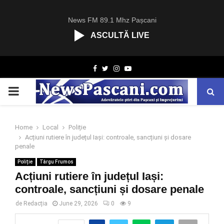
News FM 89.1 Mhz Pașcani
ASCULTĂ LIVE
R
Facebook
Twitter
Instagram
Youtube
C
A
PRIMARY
S
T
.
MENU
N
Home
Local
Poliție
E
Acțiuni rutiere în județul Iași: controale, sancțiuni și dosare
T
penale
Poliție
Târgu Frumos
Acțiuni rutiere în județul Iași:
controale, sancțiuni și dosare penale
de
Redacția
June 29, 2026
0
9