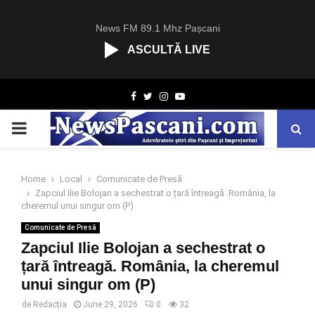
News FM 89.1 Mhz Pașcani
ASCULTĂ LIVE
R
Facebook
Twitter
Instagram
Youtube
C
A
PRIMARY
S
T
.
MENU
N
Home
Local
Comunicate de Presă
E
Zapciul Ilie Bolojan a sechestrat o țară întreagă. România, la
T
cheremul unui singur om (P)
Comunicate de Presă
Zapciul Ilie Bolojan a sechestrat o
țară întreagă. România, la cheremul
unui singur om (P)
de
Redacția
June 29, 2026
0
32