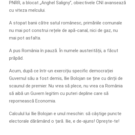
PNRR, a blocat „Anghel Saligny”, obiectivele CNI avansează
cu viteza melcului.
A stopat banii către satul românesc, primăriile comunale
nu mai pot construi rețele de apă-canal, nici de gaz, nu
mai pot asfalta.
A pus România în pauză. În numele austerității, a făcut
prăpăd.
Acum, după ce într-un exercițiu specific democrației
Guvernul său a fost demis, Ilie Bolojan se ține cu dinții de
scaunul de premier. Nu vrea să plece, nu vrea ca România
să aibă un Guvern legitim cu puteri depline care să
repornească Economia.
Calculul lui Ilie Bolojan e unul meschin: să câștige puncte
electorale dărâmând o țară. Ilie, e de-ajuns! Oprește-te!