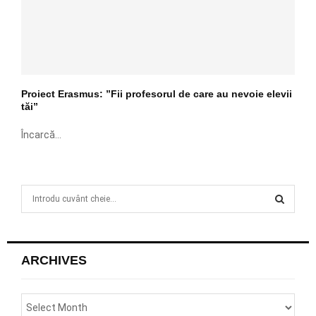
Proiect Erasmus: ”Fii profesorul de care au nevoie elevii
tăi”
Încarcă...
S
e
a
S
r
c
E
ARCHIVES
h
f
A
o
r
R