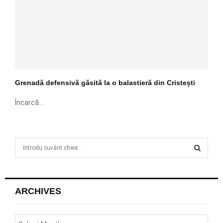
Grenadă defensivă găsită la o balastieră din Cristești
Încarcă...
S
e
a
S
r
c
E
ARCHIVES
h
f
A
o