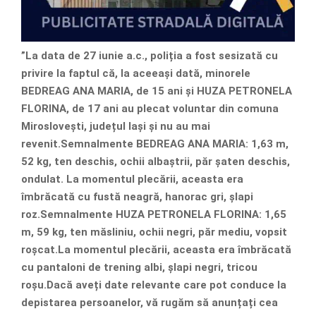
”La data de 27 iunie a.c., poliția a fost sesizată cu
privire la faptul că, la aceeași dată, minorele
BEDREAG ANA MARIA, de 15 ani și HUZA PETRONELA
FLORINA, de 17 ani au plecat voluntar din comuna
Miroslovești, județul Iași și nu au mai
revenit.Semnalmente BEDREAG ANA MARIA: 1,63 m,
52 kg, ten deschis, ochii albaștrii, păr șaten deschis,
ondulat. La momentul plecării, aceasta era
îmbrăcată cu fustă neagră, hanorac gri, șlapi
roz.Semnalmente HUZA PETRONELA FLORINA: 1,65
m, 59 kg, ten măsliniu, ochii negri, păr mediu, vopsit
roșcat.La momentul plecării, aceasta era îmbrăcată
cu pantaloni de trening albi, șlapi negri, tricou
roșu.Dacă aveți date relevante care pot conduce la
depistarea persoanelor, vă rugăm să anunțați cea