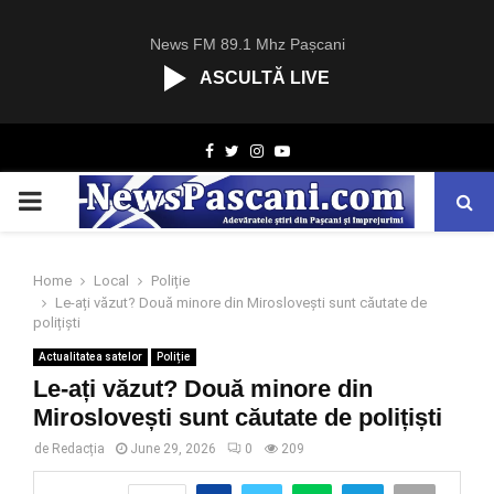
News FM 89.1 Mhz Pașcani
ASCULTĂ LIVE
R
Facebook
Twitter
Instagram
Youtube
C
A
PRIMARY
S
T
.
MENU
N
Home
Local
Poliție
E
Le-ați văzut? Două minore din Miroslovești sunt căutate de
T
polițiști
Actualitatea satelor
Poliție
Le-ați văzut? Două minore din
Miroslovești sunt căutate de polițiști
de
Redacția
June 29, 2026
0
209