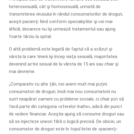
heterosexuală, cât şi homosexuală, urmată de
transmiterea virusului în rândul consumatorilor de droguri,
aceşti pacienţi fiind conform specialiştilor şi cei mai
dificili, deoarece nu îşi urmează tratamentul sau ajung
foarte târziu la spital.
O altă problemă este legată de faptul că a scăzut şi
vârsta la care tinerii îşi încep viaţa sexuală, majoritatea
devenind activi sexual de la vârsta de 15 ani sau chiar şi
mai devre­me.
„Comparativ cu alte ţări, noi avem mult mai puţini
consumatori de dro­guri, însă mai nou consumatorii nu
sunt neapărat oameni cu probleme so­ciale, ci chiar pot să
facă parte din categoria «sferelor înalte», adică din punct
de vedere financiar. Aceştia a­jung să consume droguri sau
să se in­jecteze uneori fără o logică precisă. De obicei, un
consumator de droguri este în topul listei de «pacienţi-