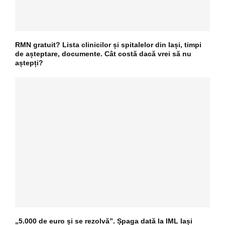
RMN gratuit? Lista clinicilor și spitalelor din Iași, timpi
de așteptare, documente. Cât costă dacă vrei să nu
aștepți?
„5.000 de euro și se rezolvă”. Șpaga dată la IML Iași