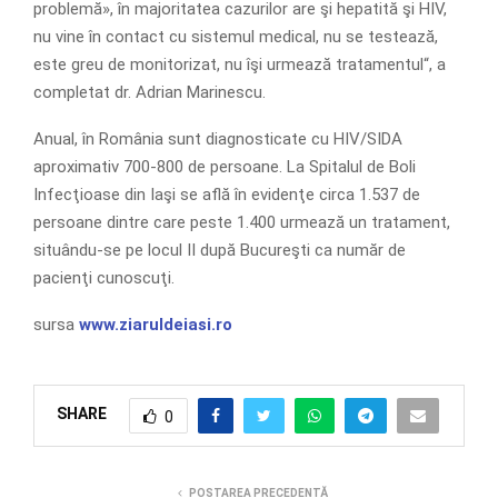
problemă», în majoritatea cazurilor are şi hepatită şi HIV,
nu vine în contact cu sistemul medical, nu se testează,
este greu de monitorizat, nu îşi urmează tratamentul“, a
completat dr. Adrian Marinescu.
Anual, în România sunt diagnosticate cu HIV/SIDA
aproximativ 700-800 de persoane. La Spitalul de Boli
Infecţioase din Iaşi se află în evidenţe circa 1.537 de
persoane dintre care peste 1.400 ur­mează un tratament,
situându-se pe locul II după Bucureşti ca număr de
pacienţi cunoscuţi.
sursa
www.ziaruldeiasi.ro
SHARE
0
POSTAREA PRECEDENTĂ