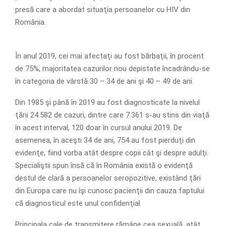
presă care a abordat situaţia persoanelor cu HIV din
România.
În anul 2019, cei mai afectaţi au fost bărbaţii, în procent
de 75%, majoritatea cazurilor nou depistate încadrându-se
în categoria de vârstă 30 – 34 de ani şi 40 – 49 de ani.
Din 1985 şi până în 2019 au fost diagnosticate la nivelul
ţării 24.582 de cazuri, dintre care 7.361 s-au stins din viaţă
în acest interval, 120 doar în cursul anului 2019. De
asemenea, în aceşti 34 de ani, 754 au fost pierduţi din
evidenţe, fiind vorba atât despre copii cât şi despre adulţi.
Specialiştii spun însă că în România există o evidenţă
destul de clară a persoanelor seropozitive, existând ţări
din Europa care nu îşi cunosc pacienţii din cauza faptului
că diagnosticul este unul confidenţial.
Principala cale de transmitere rămâne cea sexuală, atât