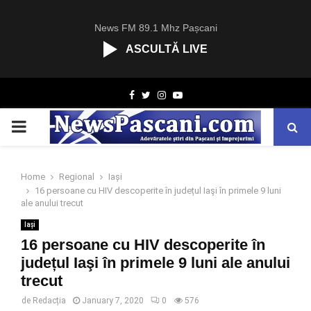
News FM 89.1 Mhz Pașcani
ASCULTĂ LIVE
R
Facebook
Twitter
Instagram
Youtube
C
A
PRIMARY
S
T
.
MENU
N
Home
Regional
Iași
E
16 persoane cu HIV descoperite în județul Iaşi în primele 9 luni
T
ale anului trecut
Iași
16 persoane cu HIV descoperite în
județul Iaşi în primele 9 luni ale anului
trecut
de
Redacția
January 7, 2020
0
576