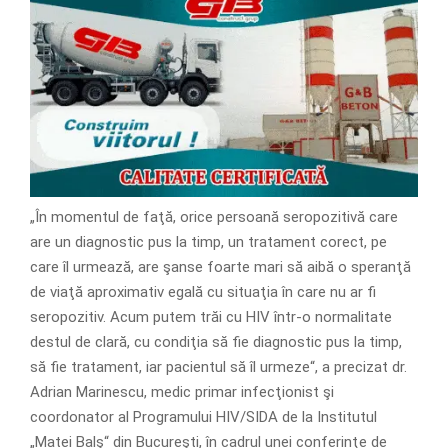
„În momentul de faţă, orice persoană seropozitivă care
are un diagnostic pus la timp, un tratament corect, pe
care îl urmează, are şanse foarte mari să aibă o speranţă
de viaţă aproximativ egală cu situaţia în care nu ar fi
seropozitiv. Acum putem trăi cu HIV într-o normalitate
destul de clară, cu condiţia să fie diagnostic pus la timp,
să fie tratament, iar pacientul să îl urmeze“, a precizat dr.
Adrian Marinescu, medic primar infecţionist şi
coordonator al Programului HIV/SIDA de la Institutul
„Matei Balş“ din Bucureşti, în cadrul unei conferinţe de