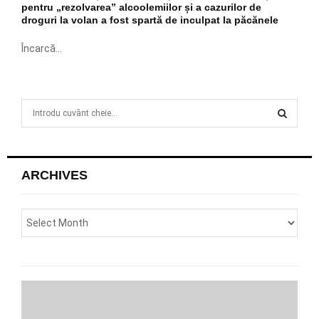
pentru „rezolvarea” alcoolemiilor și a cazurilor de
droguri la volan a fost spartă de inculpat la păcănele
Încarcă...
S
e
a
S
r
c
E
ARCHIVES
h
f
A
o
r
R
:
C
H