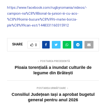
https://www.facebook.com/rugbyromania/videos/-
campion-na%C8%9Bional-la-juniori-iii-cu-acs-
%C8%99oimii-bucure%C8%99ti-matei-borza-
ple%C8%99can-est/1448331160315912
SHARE
0
POSTAREA PRECEDENTĂ
Ploaia torențială a inundat culturile de
legume din Brătești
POSTAREA URMĂTOARE
Consiliul Județean Iași a aprobat bugetul
general pentru anul 2026