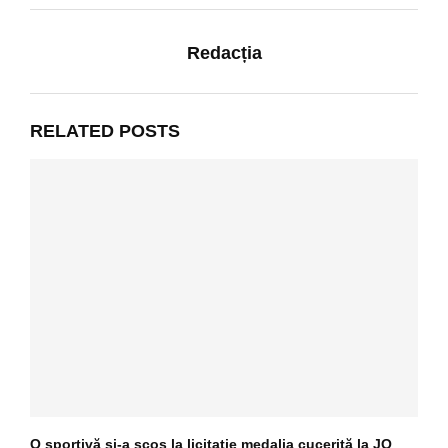
Redacția
RELATED POSTS
O sportivă și-a scos la licitație medalia cucerită la JO