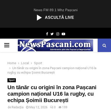
News FM 89.1 Mhz Pașcani
ASCULTĂ LIVE
R
Facebook
Twitter
Instagram
Youtube
C
A
PRIMARY
S
T
.
MENU
N
Home
Local
Sport
E
Un tânăr cu origini în zona Pașcani campion național U16 la
T
rugby, cu echipa Șoimii București
Sport
Un tânăr cu origini în zona Pașcani
campion național U16 la rugby, cu
echipa Șoimii București
de
Redacția
May 12, 2026
0
199