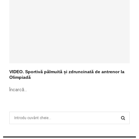
VIDEO. Sportivă pălmuită și zdruncinată de antrenor la
Olimpiadă
Încarcă...
S
e
a
S
r