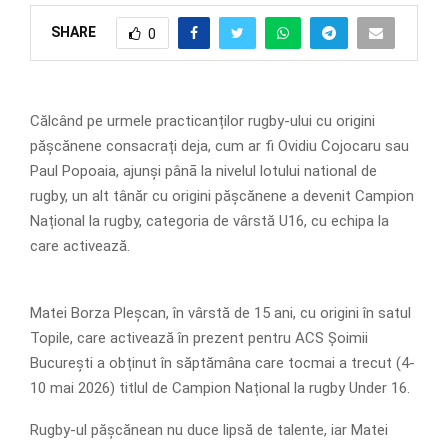
SHARE
0
Călcând pe urmele practicanților rugby-ului cu origini
pășcănene consacrați deja, cum ar fi Ovidiu Cojocaru sau
Paul Popoaia, ajunși pânā la nivelul lotului national de
rugby, un alt tânăr cu origini pășcănene a devenit Campion
Național la rugby, categoria de vârstă U16, cu echipa la
care activează.
Matei Borza Pleșcan, în vârstă de 15 ani, cu origini în satul
Topile, care activează în prezent pentru ACS Șoimii
București a obținut în săptămâna care tocmai a trecut (4-
10 mai 2026) titlul de Campion Național la rugby Under 16.
Rugby-ul pășcănean nu duce lipsă de talente, iar Matei