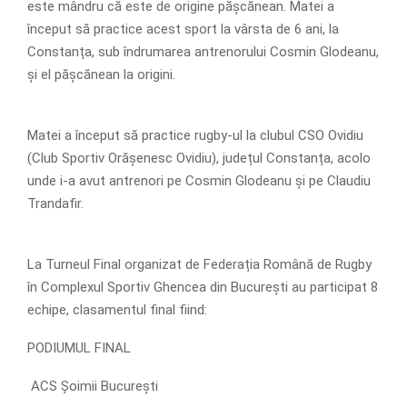
este mândru că este de origine pășcănean. Matei a
început să practice acest sport la vârsta de 6 ani, la
Constanța, sub îndrumarea antrenorului Cosmin Glodeanu,
și el pășcănean la origini.
Matei a început să practice rugby-ul la clubul CSO Ovidiu
(Club Sportiv Orășenesc Ovidiu), județul Constanța, acolo
unde i-a avut antrenori pe Cosmin Glodeanu și pe Claudiu
Trandafir.
La Turneul Final organizat de Federația Română de Rugby
în Complexul Sportiv Ghencea din București au participat 8
echipe, clasamentul final fiind:
PODIUMUL FINAL
ACS Șoimii București