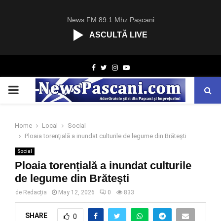
News FM 89.1 Mhz Pașcani
ASCULTĂ LIVE
R
Facebook
Twitter
Instagram
Youtube
C
A
PRIMARY
S
T
.
MENU
N
Home
Local
Social
E
Ploaia torențială a inundat culturile de legume din Brătești
T
Social
Ploaia torențială a inundat culturile
de legume din Brătești
de
Redacția
May 12, 2026
0
833
SHARE
0