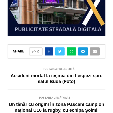
SHARE
0
POSTAREA PRECEDENTĂ
Accident mortal la ieșirea din Lespezi spre
satul Buda (Foto)
POSTAREA URMĂTOARE
Un tânăr cu origini în zona Pașcani campion
național U16 la rugby, cu echipa Șoimii