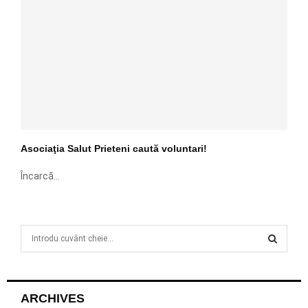
Asociaţia Salut Prieteni caută voluntari!
Încarcă...
S
e
a
S
r
c
E
ARCHIVES
h