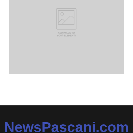
NewsPascani.com