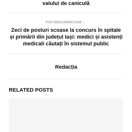
valului de caniculă
POSTAREA URMĂTOARE
Zeci de posturi scoase la concurs în spitale
și primării din județul Iași: medici și asistenți
medicali căutați în sistemul public
Redacția
RELATED POSTS