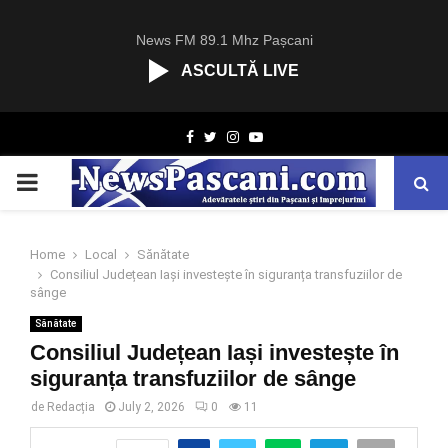
News FM 89.1 Mhz Pașcani
ASCULTĂ LIVE
R
Facebook
Twitter
Instagram
Youtube
C
A
PRIMARY
S
T
.
MENU
N
Home
Local
Sănătate
E
Consiliul Județean Iași investește în siguranța transfuziilor de
T
sânge
Sănătate
Consiliul Județean Iași investește în
siguranța transfuziilor de sânge
de
Redacția
July 2, 2026
0
11