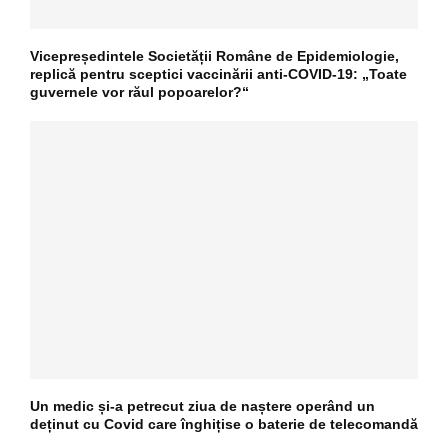
Vicepreședintele Societății Române de Epidemiologie,
replică pentru sceptici vaccinării anti-COVID-19: „Toate
guvernele vor răul popoarelor?“
Un medic și-a petrecut ziua de naștere operând un
deținut cu Covid care înghițise o baterie de telecomandă