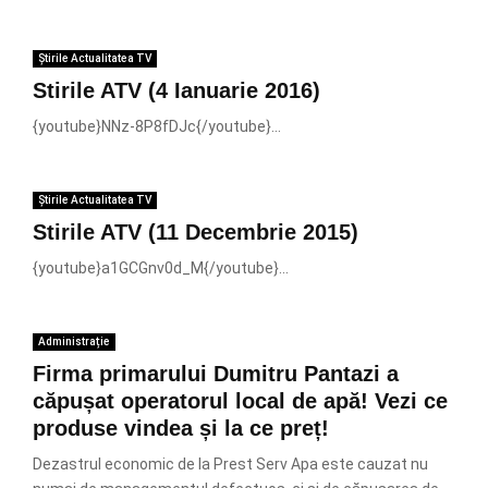
Știrile Actualitatea TV
Stirile ATV (4 Ianuarie 2016)
{youtube}NNz-8P8fDJc{/youtube}...
Știrile Actualitatea TV
Stirile ATV (11 Decembrie 2015)
{youtube}a1GCGnv0d_M{/youtube}...
Administrație
Firma primarului Dumitru Pantazi a
căpușat operatorul local de apă! Vezi ce
produse vindea și la ce preț!
Dezastrul economic de la Prest Serv Apa este cauzat nu