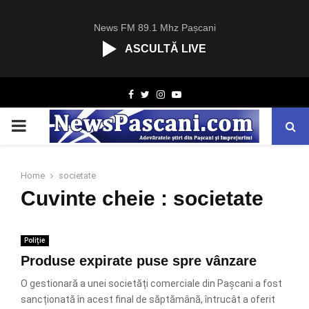
News FM 89.1 Mhz Pașcani
ASCULTĂ LIVE
R
Facebook
Twitter
Instagram
Youtube
C
A
PRIMARY
S
T
.
MENU
N
Home
societate
E
Cuvinte cheie : societate
T
Poliție
Produse expirate puse spre vânzare
O gestionară a unei societăți comerciale din Pașcani a fost
sancționată în acest final de săptămână, întrucât a oferit