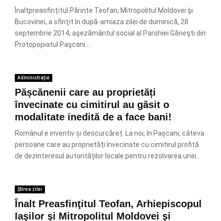
Înaltpreasfinţitul Părinte Teofan, Mitropolitul Moldovei şi
Bucovinei, a sfinţit în după-amiaza zilei de duminică, 28
septembrie 2014, aşezământul social al Parohiei Găneşti din
Protopopiatul Paşcani....
Administrație
Pășcănenii care au proprietăți
învecinate cu cimitirul au găsit o
modalitate inedită de a face bani!
Românul e inventiv și descurcăreț. La noi, în Pașcani, câteva
persoane care au proprietăți învecinate cu cimitirul profită
de dezinteresul autorităților locale pentru rezolvarea unei...
Știrea zilei
Înalt Preasfinţitul Teofan, Arhiepiscopul
Iaşilor şi Mitropolitul Moldovei şi