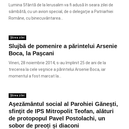
Lumina Sfântă de la Ierusalim va fi adusă în seara zilei de
sâmbătă, cu un avion special, de o delegaţie a Patriarhiei
Române, cu binecuvântarea...
Știrea zilei
Slujbă de pomenire a părintelui Arsenie
Boca, la Paşcani
Vineri, 28 noiembrie 2014, s-au împlinit 25 de ani de la
trecerea la cele veşnice a părintelui Arsenie Boca, iar
momentul a fost marcat la...
Știrea zilei
Aşezământul social al Parohiei Găneşti,
sfinţit de IPS Mitropolit Teofan, alături
de protopopul Pavel Postolachi, un
sobor de preoți și diaconi