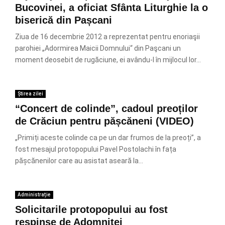
Bucovinei, a oficiat Sfânta Liturghie la o
biserică din Pașcani
Ziua de 16 decembrie 2012 a reprezentat pentru enoriaşii
parohiei „Adormirea Maicii Domnului“ din Paşcani un
moment deosebit de rugăciune, ei avându-l în mijlocul lor...
Știrea zilei
“Concert de colinde”, cadoul preoților
de Crăciun pentru pășcăneni (VIDEO)
„Primiți aceste colinde ca pe un dar frumos de la preoți”, a
fost mesajul protopopului Pavel Postolachi în fața
pășcănenilor care au asistat aseară la...
Administrație
Solicitarile protopopului au fost
respinse de Adomnitei