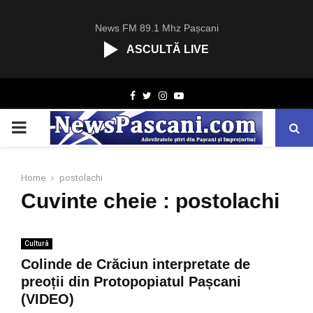
News FM 89.1 Mhz Pașcani
ASCULTĂ LIVE
R
Facebook
Twitter
Instagram
Youtube
C
A
PRIMARY
S
T
.
MENU
N
Home
postolachi
E
Cuvinte cheie : postolachi
T
Cultură
Colinde de Crăciun interpretate de
preoții din Protopopiatul Pașcani
(VIDEO)