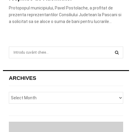
Protopopul municipiului, Pavel Postolache, a profitat de
prezenta reprezentantilor Consiliului Judetean la Pascani si
a solicitat sa se aloce o suma de bani pentru lucrarile...
S
e
a
S
r
c
E
ARCHIVES
h
f
A
o
r
R
:
C
H