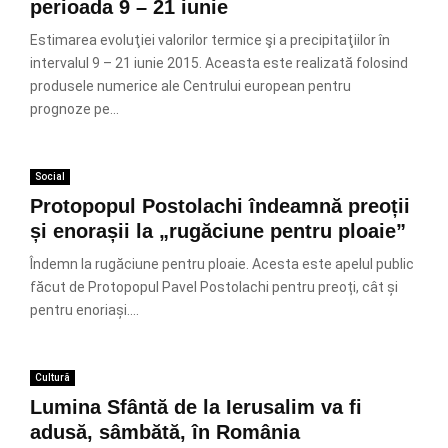
perioada 9 – 21 iunie
Estimarea evoluţiei valorilor termice şi a precipitaţiilor în
intervalul 9 – 21 iunie 2015. Aceasta este realizată folosind
produsele numerice ale Centrului european pentru
prognoze pe...
Social
Protopopul Postolachi îndeamnă preoții
și enorașii la „rugăciune pentru ploaie”
Îndemn la rugăciune pentru ploaie. Acesta este apelul public
făcut de Protopopul Pavel Postolachi pentru preoți, cât și
pentru enoriași....
Cultură
Lumina Sfântă de la Ierusalim va fi
adusă, sâmbătă, în România