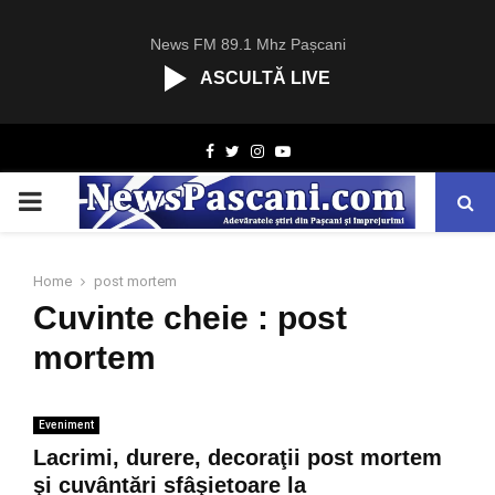
News FM 89.1 Mhz Pașcani
ASCULTĂ LIVE
R
Facebook
Twitter
Instagram
Youtube
C
A
PRIMARY
S
T
.
MENU
N
Home
post mortem
E
Cuvinte cheie : post
T
mortem
Eveniment
Lacrimi, durere, decoraţii post mortem
şi cuvântări sfâşietoare la