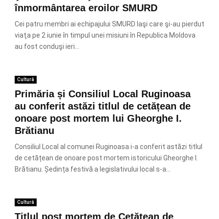
înmormântarea eroilor SMURD
Cei patru membri ai echipajului SMURD Iaşi care şi-au pierdut
viaţa pe 2 iunie în timpul unei misiuni în Republica Moldova
au fost conduşi ieri...
Cultură
Primăria și Consiliul Local Ruginoasa
au conferit astăzi titlul de cetățean de
onoare post mortem lui Gheorghe I.
Brătianu
Consiliul Local al comunei Ruginoasa i-a conferit astăzi titlul
de cetățean de onoare post mortem istoricului Gheorghe I.
Brătianu. Ședința festivă a legislativului local s-a...
Cultură
Titlul post mortem de Cetăţean de