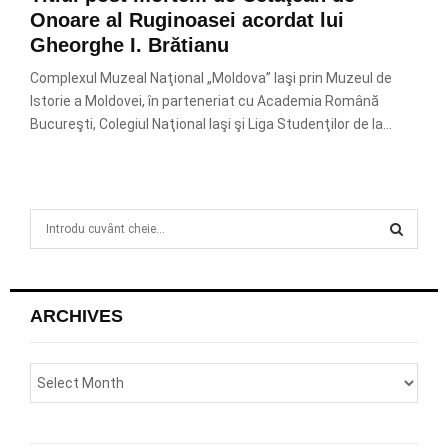
Onoare al Ruginoasei acordat lui
Gheorghe I. Brătianu
Complexul Muzeal Naţional „Moldova” Iaşi prin Muzeul de
Istorie a Moldovei, în parteneriat cu Academia Română
Bucureşti, Colegiul Naţional Iaşi şi Liga Studenţilor de la...
S
e
a
S
r
c
E
ARCHIVES
h
f
A
o
r
R
:
C