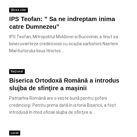
Știrea zilei
IPS Teofan: ” Sa ne indreptam inima
catre Dumnezeu”
IPS Teofan, Mitropolitul Moldovei si Bucovinei, a tinut sa
binecuvanteze credinciosii cu ocazia sarbatorii Nasterii
Mantuitorului Iisus Hristos....
Național
Biserica Ortodoxă Română a introdus
slujba de sfinţire a mașinii
Patriarhia Română are o veste bună pentru şoferii
credincioşi. Pentru prima dată în istoria Bisericii, a fost
introdusă în mod oficial slujba de sfinţire a...
Local