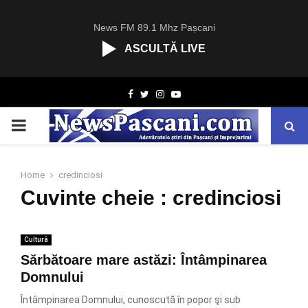
News FM 89.1 Mhz Pașcani
ASCULTĂ LIVE
R
Facebook
Twitter
Instagram
Youtube
C
A
PRIMARY
S
T
.
MENU
N
Home
credinciosi
E
Cuvinte cheie : credinciosi
T
Cultură
Sărbătoare mare astăzi: Întâmpinarea
Domnului
Întâmpinarea Domnului, cunoscută în popor şi sub