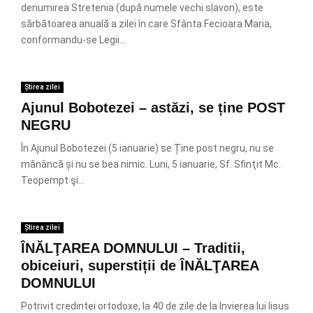
denumirea Stretenia (după numele vechi sla­von), este
sărbătoarea anuală a zilei în care Sfânta Fecioara Maria,
conformandu-se Legii...
Știrea zilei
Ajunul Bobotezei – astăzi, se ține POST
NEGRU
În Ajunul Bobotezei (5 ianuarie) se Ține post negru, nu se
mănâncă și nu se bea nimic. Luni, 5 ianuarie, Sf. Sfinţit Mc.
Teopempt şi...
Știrea zilei
ÎNĂLŢAREA DOMNULUI – Traditii,
obiceiuri, superstiții de ÎNĂLŢAREA
DOMNULUI
Potrivit credintei ortodoxe, la 40 de zile de la Invierea lui Iisus