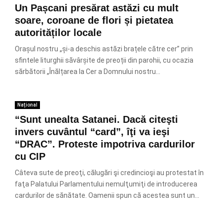
Un Pașcani presărat astăzi cu mult
soare, coroane de flori și pietatea
autorităților locale
Orașul nostru „și-a deschis astăzi brațele către cer” prin
sfintele liturghii săvârșite de preoții din parohii, cu ocazia
sărbătorii „Înălțarea la Cer a Domnului nostru...
Național
“Sunt unealta Satanei. Dacă citeşti
invers cuvântul “card”, îţi va ieşi
“DRAC”. Proteste impotriva cardurilor
cu CIP
Câteva sute de preoţi, călugări şi credincioşi au protestat în
faţa Palatului Parlamentului nemulţumiţi de introducerea
cardurilor de sănătate. Oamenii spun că acestea sunt un...