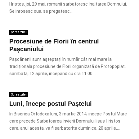
Hristos, joi, 29 mai, romanii sarbatoresc Inaltarea Domnului.
Se inrosesc oua, se pregatesc...
Știrea zilei
Procesiune de Florii în centrul
Pașcaniului
Pășcănenii sunt așteptați în număr cât mai mare la
tradiționala procesiune de Florii organizată de Protopopiat,
sâmbătă, 12 aprilie, începând cu ora 11.00....
Știrea zilei
Luni, începe postul Paștelui
In Biserica Ortodoxa luni, 3 martie 2014, incepe Postul Mare
care precede Sarbatoarea Invierii Domnului Iisus Hristos
care, anul acesta, va fi sarbatorita duminica, 20 aprilie....