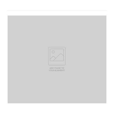
:
C
H