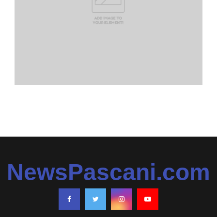
NewsPascani.com