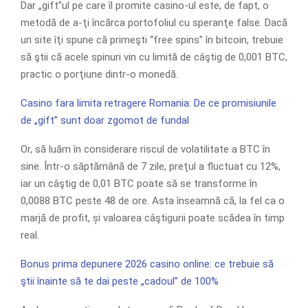
Dar „gift”ul pe care îl promite casino‑ul este, de fapt, o
metodă de a-ţi încărca portofoliul cu speranţe false. Dacă
un site îţi spune că primeşti “free spins” în bitcoin, trebuie
să ştii că acele spinuri vin cu limită de câştig de 0,001 BTC,
practic o porţiune dintr‑o monedă.
Casino fara limita retragere Romania: De ce promisiunile
de „gift” sunt doar zgomot de fundal
Or, să luăm în considerare riscul de volatilitate a BTC în
sine. Într‑o săptămână de 7 zile, preţul a fluctuat cu 12%,
iar un câştig de 0,01 BTC poate să se transforme în
0,0088 BTC peste 48 de ore. Asta înseamnă că, la fel ca o
marjă de profit, și valoarea câştigurii poate scădea în timp
real.
Bonus prima depunere 2026 casino online: ce trebuie să
ştii înainte să te dai peste „cadoul” de 100%