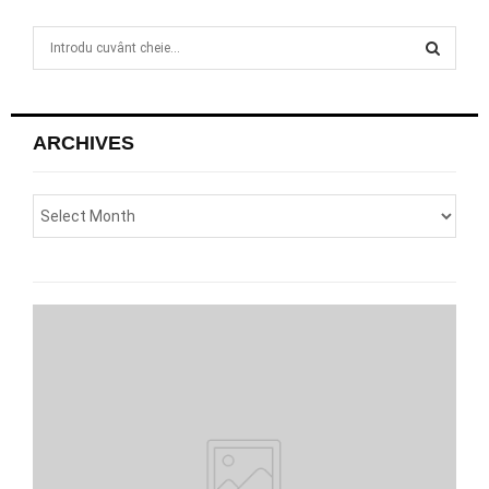
S
e
a
S
r
c
E
ARCHIVES
h
f
A
o
r
R
:
C
H