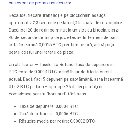
balansoar de promisiuni deșarte
Because, fiecare tranzacţie pe blockchain adaugă
aproximativ 2,3 secunde de latenţă la roata de rostogolire.
Dacă joci 20 de rotiri pe minut la un slot cu bitcoin, pierzi
46 de secunde de timp de joc efectiv. În termeni de bani,
asta înseamnă 0,0015 BTC pierdute pe oră, adică puţin
peste costul unei rețete de pizza.
Un alt factor — taxele. La Betano, taxa de depunere în
BTC este de 0,0004 BTC, adică în jur de 5 lei la cursul
actual. Dacă faci 5 depuneri pe săptămână, asta înseamnă
0,002 BTC pe lună – aproape 25 de lei pierduţi în
comisioane pentru “bonusuri” fără sens.
Taxă de depunere: 0,0004 BTC
Taxă de retragere: 0,0006 BTC
Răsucire medie per rotire: 0,00002 BTC