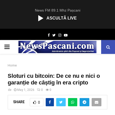
News FM 89.1 Mhz Pașcani
ASCULTĂ LIVE
R
Facebook
Twitter
Instagram
Youtube
C
A
PRIMARY
S
T
.
MENU
N
Home
E
T
Sloturi cu bitcoin: De ce nu e nici o
garanție de câștig în era cripto
de
May 1, 2026
0
0
SHARE
0