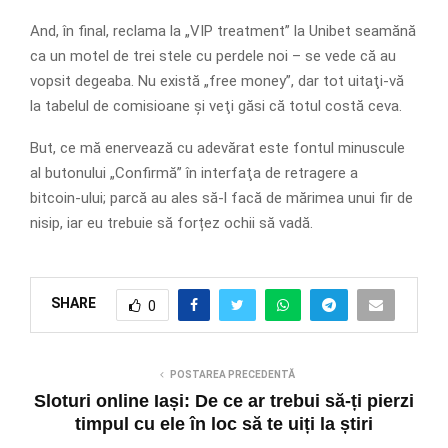
And, în final, reclama la „VIP treatment” la Unibet seamănă
ca un motel de trei stele cu perdele noi – se vede că au
vopsit degeaba. Nu există „free money”, dar tot uitaţi-vă
la tabelul de comisioane și veţi găsi că totul costă ceva.
But, ce mă enervează cu adevărat este fontul minuscule
al butonului „Confirmă” în interfaţa de retragere a
bitcoin‑ului; parcă au ales să-l facă de mărimea unui fir de
nisip, iar eu trebuie să forțez ochii să vadă.
SHARE
0
POSTAREA PRECEDENTĂ
Sloturi online Iași: De ce ar trebui să-ți pierzi
timpul cu ele în loc să te uiți la știri