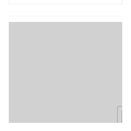
R
:
C
H