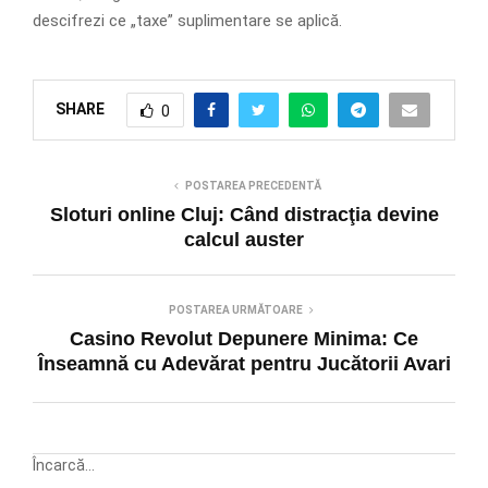
descifrezi ce „taxe” suplimentare se aplică.
SHARE
0
POSTAREA PRECEDENTĂ
Sloturi online Cluj: Când distracţia devine
calcul auster
POSTAREA URMĂTOARE
Casino Revolut Depunere Minima: Ce
Înseamnă cu Adevărat pentru Jucătorii Avari
Încarcă...