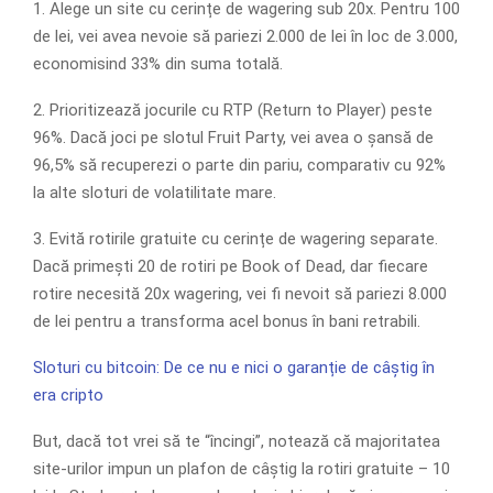
1. Alege un site cu cerințe de wagering sub 20x. Pentru 100
de lei, vei avea nevoie să pariezi 2.000 de lei în loc de 3.000,
economisind 33% din suma totală.
2. Prioritizează jocurile cu RTP (Return to Player) peste
96%. Dacă joci pe slotul Fruit Party, vei avea o șansă de
96,5% să recuperezi o parte din pariu, comparativ cu 92%
la alte sloturi de volatilitate mare.
3. Evită rotirile gratuite cu cerințe de wagering separate.
Dacă primești 20 de rotiri pe Book of Dead, dar fiecare
rotire necesită 20x wagering, vei fi nevoit să pariezi 8.000
de lei pentru a transforma acel bonus în bani retrabili.
Sloturi cu bitcoin: De ce nu e nici o garanție de câștig în
era cripto
But, dacă tot vrei să te “încingi”, notează că majoritatea
site-urilor impun un plafon de câștig la rotiri gratuite – 10