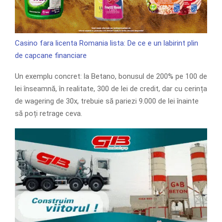
Casino fara licenta Romania lista: De ce e un labirint plin
de capcane financiare
Un exemplu concret: la Betano, bonusul de 200% pe 100 de
lei înseamnă, în realitate, 300 de lei de credit, dar cu cerința
de wagering de 30x, trebuie să pariezi 9.000 de lei înainte
să poți retrage ceva.