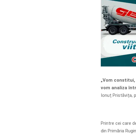
„Vom constitui, 
vom analiza într
Ionuț Pristăvița,
Printre cei care 
din Primăria Rugi