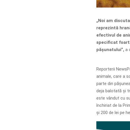
„Noi am discuta
reprezintă hran
efectivul de ani
specificat foar
pășunatului”,
a d
Reporterii NewsPa
animale, care a sol
parte din pășunea
deja balotată și t
este vândut cu su
închiriat de la P
și 200 de lei pe he