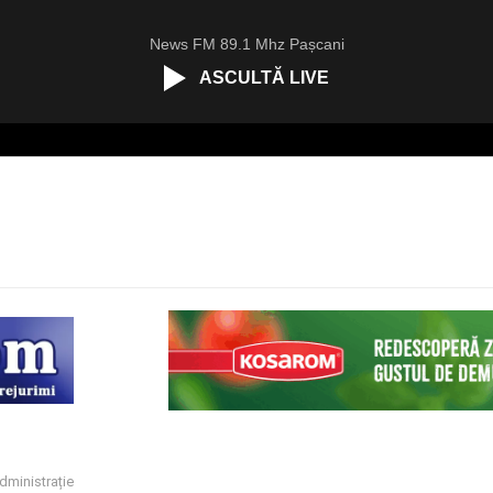
News FM 89.1 Mhz Pașcani
ASCULTĂ LIVE
dministrație