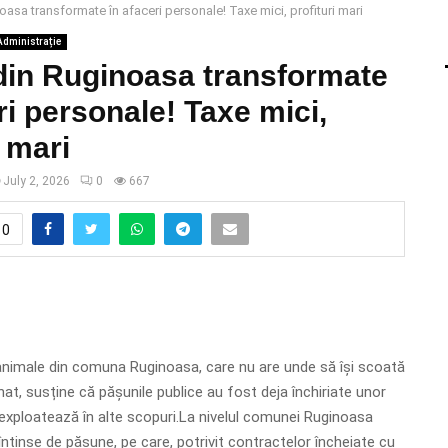
asa transformate în afaceri personale! Taxe mici, profituri mari
Administrație
din Ruginoasa transformate
ri personale! Taxe mici,
i mari
July 2, 2026
0
667
0
animale din comuna Ruginoasa, care nu are unde să își scoată
at, susține că pășunile publice au fost deja închiriate unor
exploatează în alte scopuri.La nivelul comunei Ruginoasa
întinse de pășune, pe care, potrivit contractelor încheiate cu