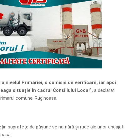
la nivelul Primăriei, o comisie de verificare, iar apoi
eaga situație în cadrul Consiliului Local”,
a declarat
 primarul comunei Ruginoasa.
dețin suprafețe de pășune se numără și rude ale unor angajați
noasa.