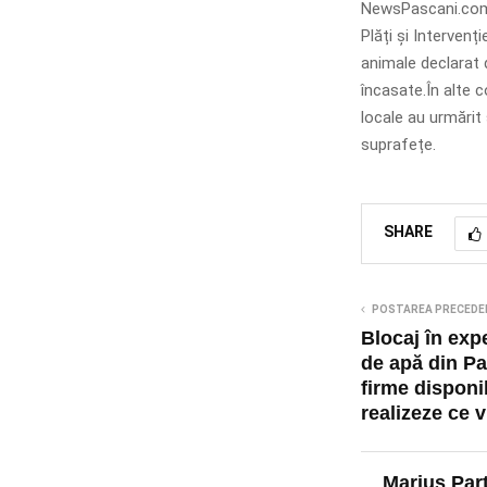
NewsPascani.com a
Plăți și Intervenț
animale declarat 
încasate.În alte 
locale au urmărit 
suprafețe.
SHARE
POSTAREA PRECEDE
Blocaj în expe
de apă din Pa
firme disponi
realizeze ce v
Marius Par