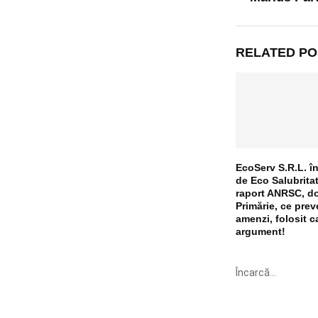
RELATED PO
EcoServ S.R.L. în
de Eco Salubrita
raport ANRSC, do
Primărie, ce pre
amenzi, folosit c
argument!
Încarcă...