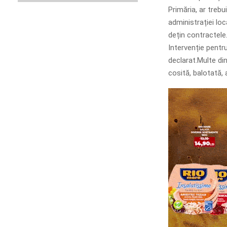
Primăria, ar trebu
administrației loc
dețin contractele.
Intervenție pentru
declarat.Multe di
cosită, balotată,