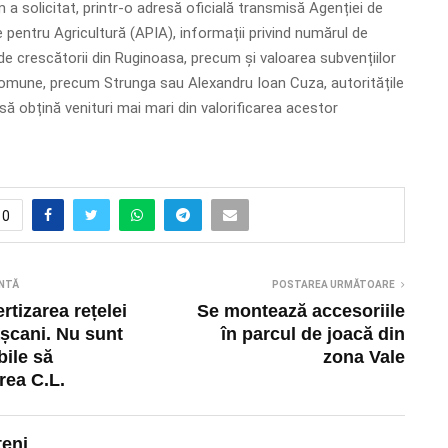
 solicitat, printr-o adresă oficială transmisă Agenției de
ie pentru Agricultură (APIA), informații privind numărul de
de crescătorii din Ruginoasa, precum și valoarea subvențiilor
comune, precum Strunga sau Alexandru Ioan Cuza, autoritățile
să obțină venituri mai mari din valorificarea acestor
0
NTĂ
POSTAREA URMĂTOARE
rtizarea rețelei
Se montează accesoriile
șcani. Nu sunt
în parcul de joacă din
bile să
zona Vale
rea C.L.
teni