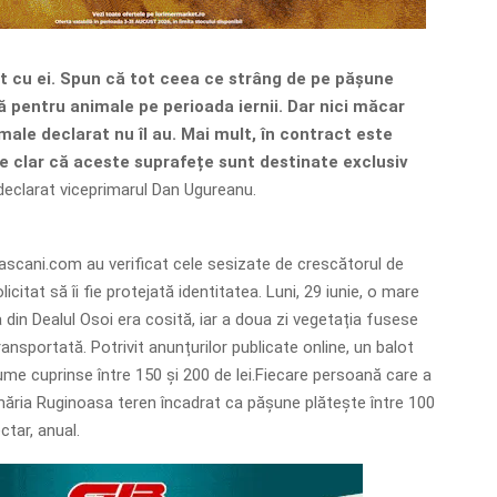
t cu ei. Spun că tot ceea ce strâng de pe pășune
ă pentru animale pe perioada iernii. Dar nici măcar
male declarat nu îl au. Mai mult, în contract este
te clar că aceste suprafețe sunt destinate exclusiv
eclarat viceprimarul Dan Ugureanu.
scani.com au verificat cele sesizate de crescătorul de
icitat să îi fie protejată identitatea. Luni, 29 iunie, o mare
 din Dealul Osoi era cosită, iar a doua zi vegetația fusese
ransportată. Potrivit anunțurilor publicate online, un balot
me cuprinse între 150 și 200 de lei.Fiecare persoană care a
rimăria Ruginoasa teren încadrat ca pășune plătește între 100
ctar, anual.