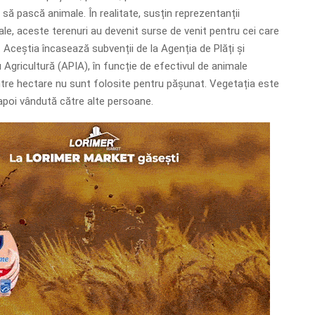
i să pască animale. În realitate, susțin reprezentanții
ale, aceste terenuri au devenit surse de venit pentru cei care
 Aceștia încasează subvenții de la Agenția de Plăți și
 Agricultură (APIA), în funcție de efectivul de animale
ntre hectare nu sunt folosite pentru pășunat. Vegetația este
 apoi vândută către alte persoane.