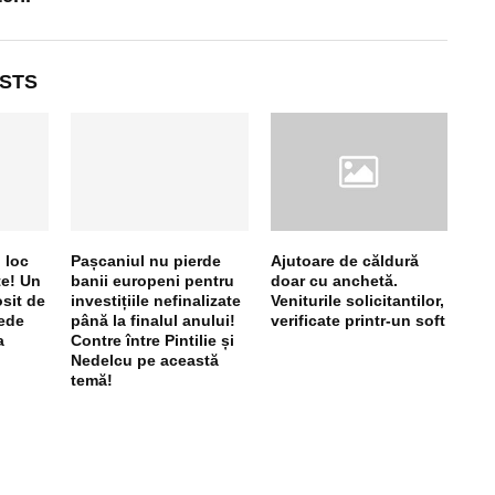
STS
 loc
Pașcaniul nu pierde
Ajutoare de căldură
te! Un
banii europeni pentru
doar cu anchetă.
sit de
investițiile nefinalizate
Veniturile solicitantilor,
vede
până la finalul anului!
verificate printr-un soft
a
Contre între Pintilie și
Nedelcu pe această
temă!