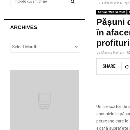
Pășuni din Rugino
e
a
Actualitatea satelor
S
r
Pășuni 
c
E
ARCHIVES
h
în aface
f
A
profitur
o
r
R
de
Marius Parteni
:
C
SHARE
H
Un crescător de 
animalele la pășun
persoane care le 
există suprafețe 