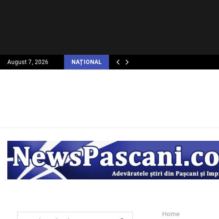
R
August 7, 2026
NAȚIONAL
C
A
S
T
.
N
E
T
Home
S