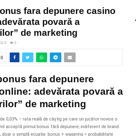
bonus fara depunere casino
 adevărata povară a
ilor” de marketing
0
0
0
bonus fara depunere
online: adevărata povară a
ilor” de marketing
de 0,03% – rata reală de câștig pe care un jucător novice o
d acceptă primul bonus fără depunere, indiferent de brand.
, doar o simplă ecuație: bonus + wagering = probabilitate