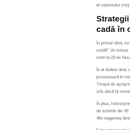
al cazinoului cre
Strategi
cadă în 
În primul rând, no
rundă”. Un bonus d
rotiri la 20 lei fi
În al doilea rând,
procesează în med
Timpul de aștepta
oră, dacă îți consi
În plus, folosește
de schimb din 30 a
40x wagering devi