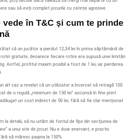
ate, poți decide dacă valează să mergi mai departe cu un
re sau să eviți complet jocurile cu cerințe agresive.
 vede în T&C și cum te prinde
ană
rătat că un jucător a pierdut 12,34 lei în prima săptămână de
rotiri gratuite, deoarece fiecare rotire era supusă unei limitări
ig. Astfel, profitul maxim posibil a fost de 1 lei, iar pierderea
.
un alt caz a revelat că un utilizator a încercat să retragă 100
ocat de o regulă „minimum de 150 lei” ascunsă în fine print.
adăugat un cost indirect de 50 lei, fără să fie clar menționat
m la detalii, să nu uităm de fontul de 9px din secțiunea de
re” a unui site de jocuri. Nu e doar enervant, e practic
t fără să măresc pagina la 150%.