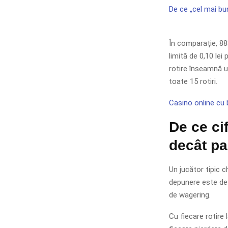
De ce „cel mai bu
În comparație, 88
limită de 0,10 lei
rotire înseamnă un
toate 15 rotiri.
Casino online cu 
De ce ci
decât pa
Un jucător tipic c
depunere este de 
de wagering.
Cu fiecare rotire 