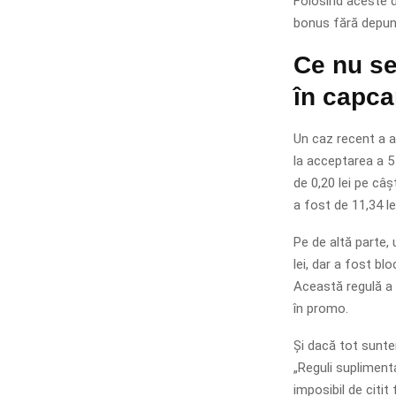
Folosind aceste d
bonus fără depune
Ce nu se
în capc
Un caz recent a a
la acceptarea a 5 
de 0,20 lei pe câșt
a fost de 11,34 lei
Pe de altă parte, 
lei, dar a fost bl
Această regulă a 
în promo.
Și dacă tot sunte
„Reguli suplimenta
imposibil de citi