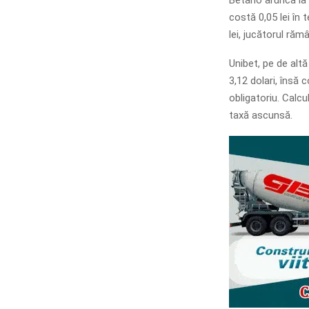
costă 0,05 lei în
lei, jucătorul răm
Unibet, pe de altă
3,12 dolari, însă 
obligatoriu. Calcu
taxă ascunsă.