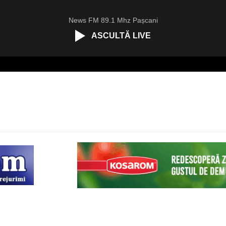
News FM 89.1 Mhz Pașcani
ASCULTĂ LIVE